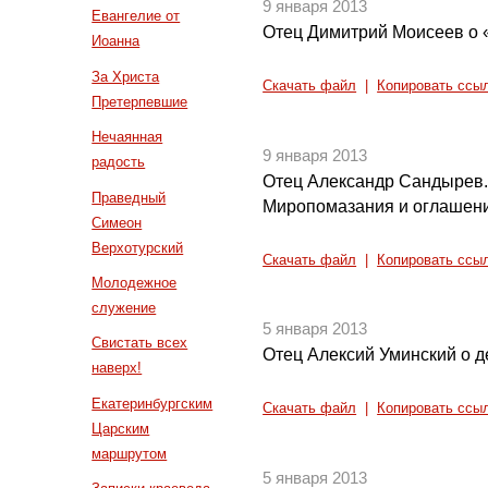
9 января 2013
Евангелие от
Отец Димитрий Моисеев о
Иоанна
За Христа
Скачать файл
|
Копировать ссы
Претерпевшие
Нечаянная
9 января 2013
радость
Отец Александр Сандырев.
Праведный
Миропомазания и оглашен
Симеон
Верхотурский
Скачать файл
|
Копировать ссы
Молодежное
служение
5 января 2013
Свистать всех
Отец Алексий Уминский о д
наверх!
Екатеринбургским
Скачать файл
|
Копировать ссы
Царским
маршрутом
5 января 2013