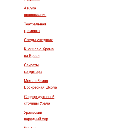
Азбука
православия
Театральная
гримерка
Следы ушедших
К юбилею Храма
на Крови
Секреты
кондитера
Моя любимая
Воскресная Школа
Сердце духовной
столицы Урала
Уральский
народный хор