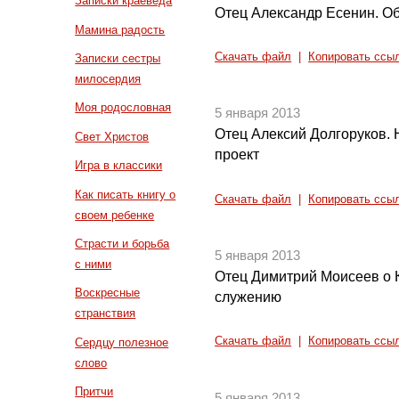
Записки краеведа
Отец Александр Есенин. О
Мамина радость
Скачать файл
|
Копировать ссы
Записки сестры
милосердия
Моя родословная
5 января 2013
Отец Алексий Долгоруков. 
Свет Христов
проект
Игра в классики
Как писать книгу о
Скачать файл
|
Копировать ссы
своем ребенке
Страсти и борьба
5 января 2013
с ними
Отец Димитрий Моисеев о 
Воскресные
служению
странствия
Скачать файл
|
Копировать ссы
Сердцу полезное
слово
Притчи
5 января 2013