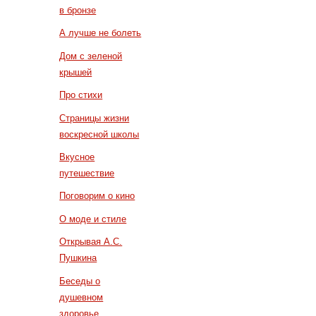
в бронзе
А лучше не болеть
Дом с зеленой
крышей
Про стихи
Страницы жизни
воскресной школы
Вкусное
путешествие
Поговорим о кино
О моде и стиле
Открывая А.С.
Пушкина
Беседы о
душевном
здоровье