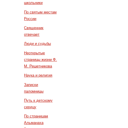
школьники
По святым местам
России
Священник
отвечает
Люди и судьбы
Неоткрытые
страницы жизни Ф.
М. Решетникова
Наука и религия
Записки
паломницы
Путь к детскому
сердцу
По страницам
Альманаха