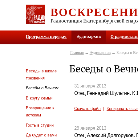
ВОСКРЕСЕН
Радиостанция Екатеринбургской епар
Программа передач
Аудиоархив
О радиостан
Главная
→
Аудиоархив
→ Беседы о В
Беседы о Веч
Беседы в школе
трезвения
31 января 2013
Беседы о Вечном
Отец Геннадий Шульгин. К 
В кругу семьи
Возвращение к
Скачать файл
|
Копировать ссы
истокам
Гость в студии
29 января 2013
Отец Алексий Долгоруков.
Да будет с вами