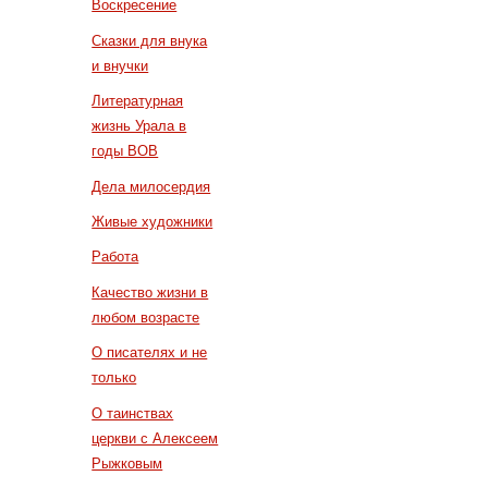
Воскресение
Сказки для внука
и внучки
Литературная
жизнь Урала в
годы ВОВ
Дела милосердия
Живые художники
Работа
Качество жизни в
любом возрасте
О писателях и не
только
О таинствах
церкви с Алексеем
Рыжковым