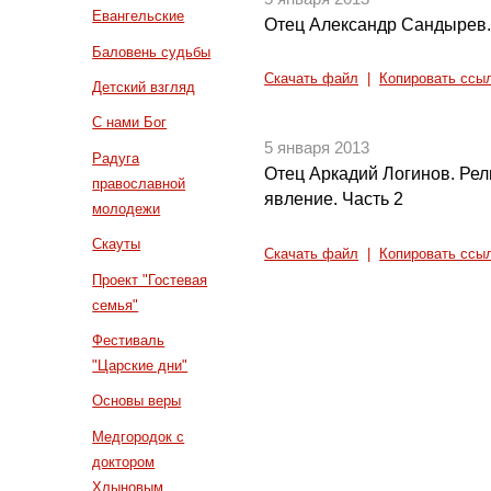
Евангельские
Отец Александр Сандырев. 
Баловень судьбы
Скачать файл
|
Копировать ссы
Детский взгляд
С нами Бог
5 января 2013
Радуга
Отец Аркадий Логинов. Рел
православной
явление. Часть 2
молодежи
Скауты
Скачать файл
|
Копировать ссы
Проект "Гостевая
семья"
Фестиваль
"Царские дни"
Основы веры
Медгородок с
доктором
Хлыновым