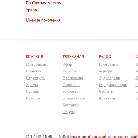
По Святым местам
Урала
Мнение поколения
ЕПАРХИЯ
ТЕЛЕКАНАЛ
РАДИО
Г
Митрополит
Эфир
Программа
Н
События
Новости
передач
А
Структура
Программы
Аудиоархив
Н
Храмы
Ответы на
О радиостанции
Ф
Святые
вопросы
Частоты
О
История
О телеканале
Контакты
К
Контакты
Форум
© 17.02.1999 — 2026
Екатеринбургский епархиальный