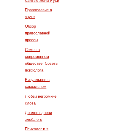
Святые жены Руси
Православие в
звуке
Обзор
православной
прессы
Семья в
современном
обществе. Советы
психолога
Визуальное в
сакральном
Любви негромкие
слова
Довлеет дневи
злоба его
Психолог и я