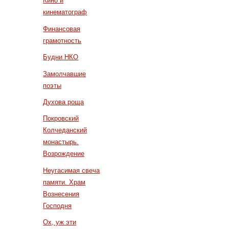
Кино и
кинематограф
Финансовая
грамотность
Будни НКО
Замолчавшие
поэты
Духова роща
Покровский
Колчеданский
монастырь.
Возрождение
Неугасимая свеча
памяти. Храм
Вознесения
Господня
Ох, уж эти