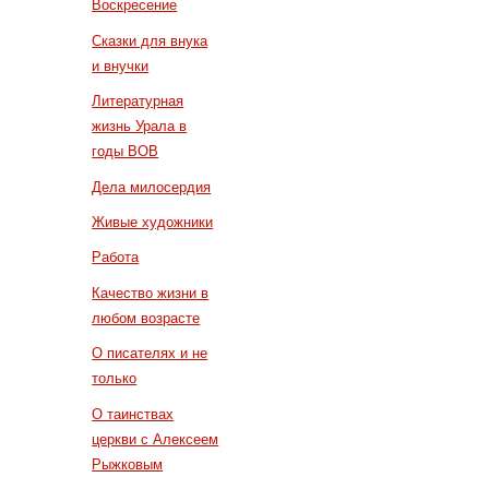
Воскресение
Сказки для внука
и внучки
Литературная
жизнь Урала в
годы ВОВ
Дела милосердия
Живые художники
Работа
Качество жизни в
любом возрасте
О писателях и не
только
О таинствах
церкви с Алексеем
Рыжковым