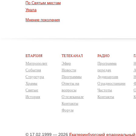
По Святым местам
Урала
Мнение поколения
ЕПАРХИЯ
ТЕЛЕКАНАЛ
РАДИО
Г
Митрополит
Эфир
Программа
Н
События
Новости
передач
А
Структура
Программы
Аудиоархив
Н
Храмы
Ответы на
О радиостанции
Ф
Святые
вопросы
Частоты
О
История
О телеканале
Контакты
К
Контакты
Форум
© 17.02.1999 — 2026
Екатеринбургский епархиальный