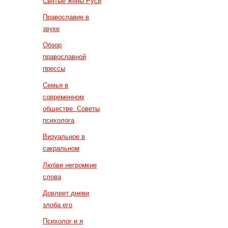
Святые жены Руси
Православие в
звуке
Обзор
православной
прессы
Семья в
современном
обществе. Советы
психолога
Визуальное в
сакральном
Любви негромкие
слова
Довлеет дневи
злоба его
Психолог и я