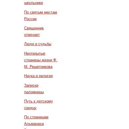
школьники
По святым местам
России
Священник
отвечает
Люди и судьбы
Неоткрытые
страницы жизни Ф.
М. Решетникова
Наука и религия
Записки
паломницы
Путь к детскому
сердцу
По страницам
Альманаха