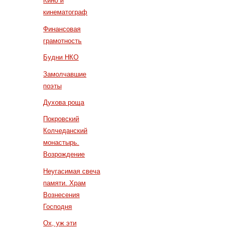
Кино и
кинематограф
Финансовая
грамотность
Будни НКО
Замолчавшие
поэты
Духова роща
Покровский
Колчеданский
монастырь.
Возрождение
Неугасимая свеча
памяти. Храм
Вознесения
Господня
Ох, уж эти