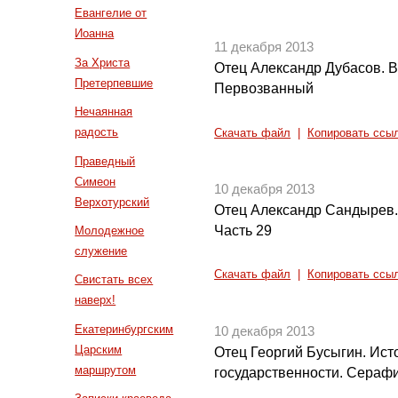
Евангелие от
Иоанна
11 декабря 2013
За Христа
Отец Александр Дубасов. В
Претерпевшие
Первозванный
Нечаянная
радость
Скачать файл
|
Копировать ссы
Праведный
Симеон
10 декабря 2013
Верхотурский
Отец Александр Сандырев.
Часть 29
Молодежное
служение
Скачать файл
|
Копировать ссы
Свистать всех
наверх!
Екатеринбургским
10 декабря 2013
Царским
Отец Георгий Бусыгин. Ист
маршрутом
государственности. Сераф