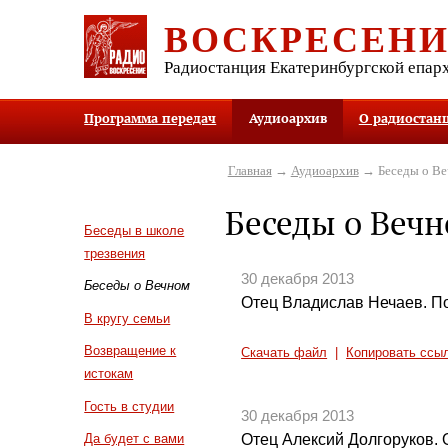
ВОСКРЕСЕН
Радиостанция Екатеринбургской епар
Программа передач
Аудиоархив
О радиостан
Главная
→
Аудиоархив
→ Беседы о В
Беседы о Веч
Беседы в школе
трезвения
30 декабря 2013
Беседы о Вечном
Отец Владислав Нечаев. П
В кругу семьи
Возвращение к
Скачать файл
|
Копировать ссы
истокам
Гость в студии
30 декабря 2013
Отец Алексий Долгоруков. 
Да будет с вами