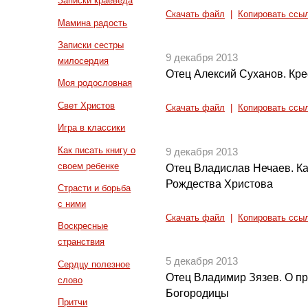
Записки краеведа
Скачать файл
|
Копировать ссы
Мамина радость
Записки сестры
9 декабря 2013
милосердия
Отец Алексий Суханов. Кр
Моя родословная
Свет Христов
Скачать файл
|
Копировать ссы
Игра в классики
Как писать книгу о
9 декабря 2013
своем ребенке
Отец Владислав Нечаев. Как
Рождества Христова
Страсти и борьба
с ними
Скачать файл
|
Копировать ссы
Воскресные
странствия
5 декабря 2013
Сердцу полезное
Отец Владимир Зязев. О п
слово
Богородицы
Притчи