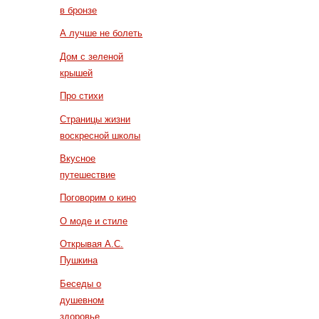
в бронзе
А лучше не болеть
Дом с зеленой
крышей
Про стихи
Страницы жизни
воскресной школы
Вкусное
путешествие
Поговорим о кино
О моде и стиле
Открывая А.С.
Пушкина
Беседы о
душевном
здоровье