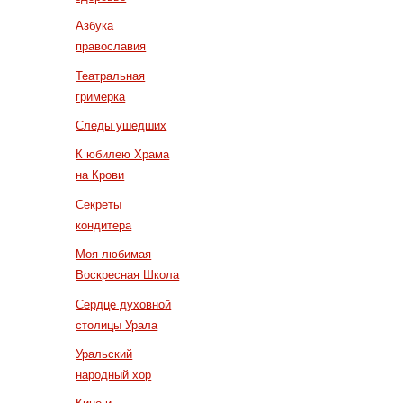
Азбука
православия
Театральная
гримерка
Следы ушедших
К юбилею Храма
на Крови
Секреты
кондитера
Моя любимая
Воскресная Школа
Сердце духовной
столицы Урала
Уральский
народный хор