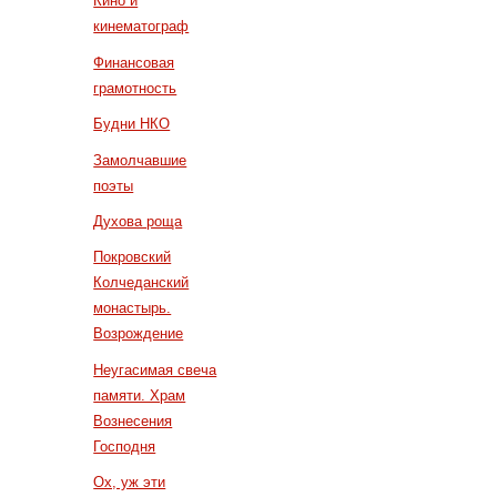
Кино и
кинематограф
Финансовая
грамотность
Будни НКО
Замолчавшие
поэты
Духова роща
Покровский
Колчеданский
монастырь.
Возрождение
Неугасимая свеча
памяти. Храм
Вознесения
Господня
Ох, уж эти