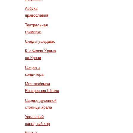
Азбука
православия
Театральная
гримерка
Следы ушедших
К юбилею Храма
на Крови
Секреты
кондитера
Моя любимая
Воскресная Школа
Сердце духовной
столицы Урала
Уральский
народный хор