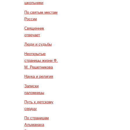
школьники
По святым местам
России
Священник
отвечает
Люди и судьбы
Неоткрытые
страницы жизни Ф.
М. Решетникова
Наука и религия
Записки
паломницы
Путь к детскому
сердцу
По страницам
Альманаха