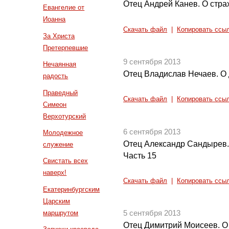
Отец Андрей Канев. О страх
Евангелие от
Иоанна
Скачать файл
|
Копировать ссы
За Христа
Претерпевшие
9 сентября 2013
Нечаянная
Отец Владислав Нечаев. О
радость
Праведный
Скачать файл
|
Копировать ссы
Симеон
Верхотурский
6 сентября 2013
Молодежное
Отец Александр Сандырев.
служение
Часть 15
Свистать всех
наверх!
Скачать файл
|
Копировать ссы
Екатеринбургским
Царским
маршрутом
5 сентября 2013
Отец Димитрий Моисеев. О 