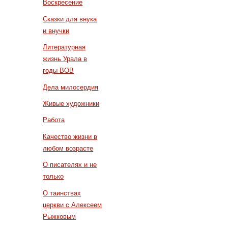
Воскресение
Сказки для внука
и внучки
Литературная
жизнь Урала в
годы ВОВ
Дела милосердия
Живые художники
Работа
Качество жизни в
любом возрасте
О писателях и не
только
О таинствах
церкви с Алексеем
Рыжковым