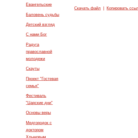
Евангельские
Скачать файл
|
Копировать ссы
Баловень судьбы
Детский взгляд
С нами Бог
Радуга
православной
молодежи
Скауты
Проект "Гостевая
семья"
Фестиваль
"Царские дни"
Основы веры
Медгородок с
доктором
Хлыновым