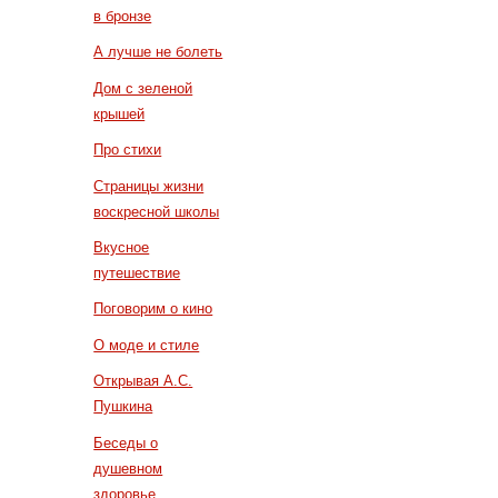
в бронзе
А лучше не болеть
Дом с зеленой
крышей
Про стихи
Страницы жизни
воскресной школы
Вкусное
путешествие
Поговорим о кино
О моде и стиле
Открывая А.С.
Пушкина
Беседы о
душевном
здоровье