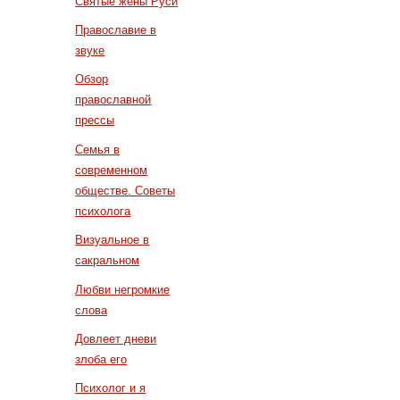
Святые жены Руси
Православие в
звуке
Обзор
православной
прессы
Семья в
современном
обществе. Советы
психолога
Визуальное в
сакральном
Любви негромкие
слова
Довлеет дневи
злоба его
Психолог и я