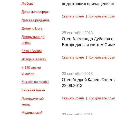
подготовке к причащению»
Любовь
Дела милосердия
Скачать файл
|
Копировать ссы
Детская редакция
Детям о Боге
25 сентября 2013
Дотянуться до
Отец Александр Дубасов о
небес
Богородицы и святом Симе
Закон Божий
Скачать файл
|
Копировать ссы
История власти
К 120-летию
епархии
23 сентября 2013
Отец Андрей Канев. Ответы
Как это по-русски
22.09.2013
Книжная лавка
Литературный
Скачать файл
|
Копировать ссы
театр
Медицинский
22 сентября 2013