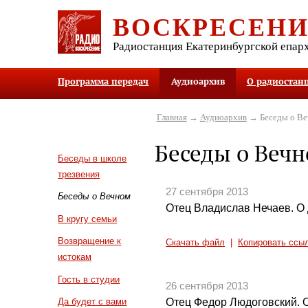
ВОСКРЕСЕН
Радиостанция Екатеринбургской епар
Программа передач
Аудиоархив
О радиостан
Главная
→
Аудиоархив
→ Беседы о В
Беседы о Веч
Беседы в школе
трезвения
27 сентября 2013
Беседы о Вечном
Отец Владислав Нечаев. О 
В кругу семьи
Возвращение к
Скачать файл
|
Копировать ссы
истокам
Гость в студии
26 сентября 2013
Отец Федор Людоговский. 
Да будет с вами