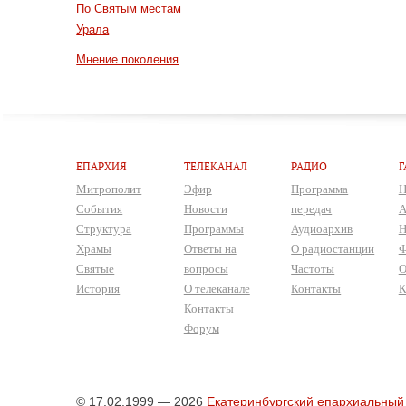
По Святым местам
Урала
Мнение поколения
ЕПАРХИЯ
ТЕЛЕКАНАЛ
РАДИО
Г
Митрополит
Эфир
Программа
Н
События
Новости
передач
А
Структура
Программы
Аудиоархив
Н
Храмы
Ответы на
О радиостанции
Ф
Святые
вопросы
Частоты
О
История
О телеканале
Контакты
К
Контакты
Форум
© 17.02.1999 — 2026
Екатеринбургский епархиальный