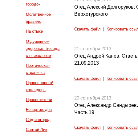
городок
Отец Алексий Долгоруков.
Верхотурского
Молитвенное
правило
Скачать файл
|
Копировать ссы
На стыке
О душевном
здоровье. Беседа
21 сентября 2013
с психологом
Отец Андрей Канев. Ответы
21.09.2013
Поэтическая
страничка
Скачать файл
|
Копировать ссы
Православный
календарь
20 сентября 2013
Просветители
Отец Александр Сандырев.
Репортаж дня
Часть 19
Сад и огород
Скачать файл
|
Копировать ссы
Святой Лик