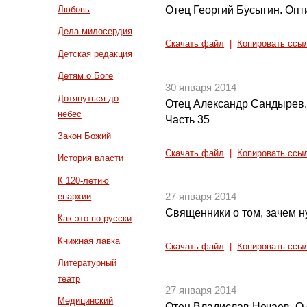
Отец Георгий Бусыгин. Опт
Любовь
Дела милосердия
Скачать файл
|
Копировать ссы
Детская редакция
Детям о Боге
30 января 2014
Дотянуться до
Отец Александр Сандырев.
небес
Часть 35
Закон Божий
Скачать файл
|
Копировать ссы
История власти
К 120-летию
епархии
27 января 2014
Священники о том, зачем н
Как это по-русски
Книжная лавка
Скачать файл
|
Копировать ссы
Литературный
театр
27 января 2014
Медицинский
Отец Владислав Нечаев. О