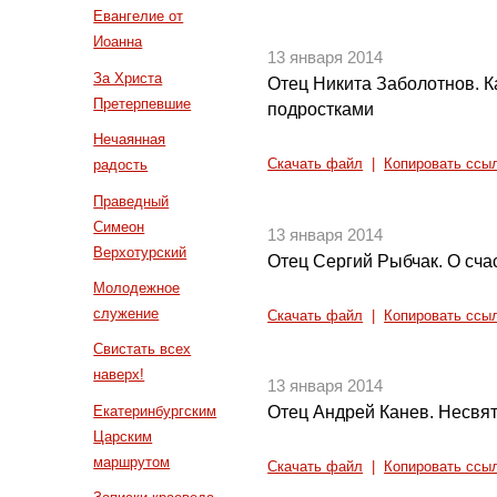
Евангелие от
Иоанна
13 января 2014
За Христа
Отец Никита Заболотнов. К
Претерпевшие
подростками
Нечаянная
радость
Скачать файл
|
Копировать ссы
Праведный
Симеон
13 января 2014
Верхотурский
Отец Сергий Рыбчак. О сча
Молодежное
служение
Скачать файл
|
Копировать ссы
Свистать всех
наверх!
13 января 2014
Екатеринбургским
Отец Андрей Канев. Несвят
Царским
маршрутом
Скачать файл
|
Копировать ссы