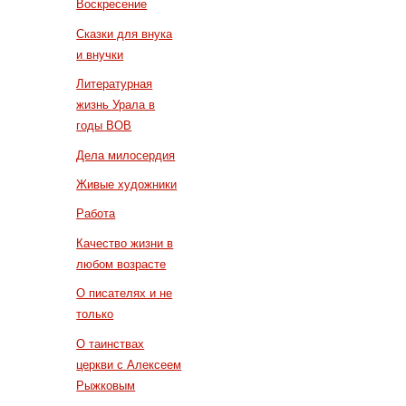
Воскресение
Сказки для внука
и внучки
Литературная
жизнь Урала в
годы ВОВ
Дела милосердия
Живые художники
Работа
Качество жизни в
любом возрасте
О писателях и не
только
О таинствах
церкви с Алексеем
Рыжковым