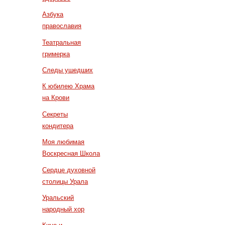
Азбука
православия
Театральная
гримерка
Следы ушедших
К юбилею Храма
на Крови
Секреты
кондитера
Моя любимая
Воскресная Школа
Сердце духовной
столицы Урала
Уральский
народный хор