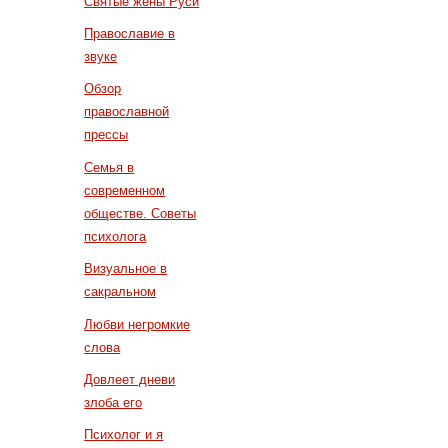
Святые жены Руси
Православие в
звуке
Обзор
православной
прессы
Семья в
современном
обществе. Советы
психолога
Визуальное в
сакральном
Любви негромкие
слова
Довлеет дневи
злоба его
Психолог и я