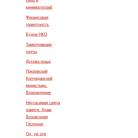
Кино и
кинематограф
Финансовая
грамотность
Будни НКО
Замолчавшие
поэты
Духова роща
Покровский
Колчеданский
монастырь.
Возрождение
Неугасимая свеча
памяти. Храм
Вознесения
Господня
Ох, уж эти