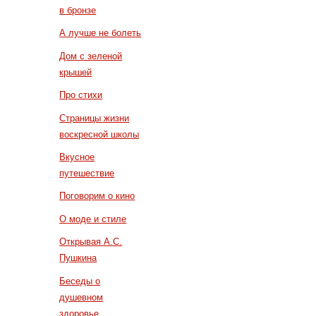
в бронзе
А лучше не болеть
Дом с зеленой
крышей
Про стихи
Страницы жизни
воскресной школы
Вкусное
путешествие
Поговорим о кино
О моде и стиле
Открывая А.С.
Пушкина
Беседы о
душевном
здоровье