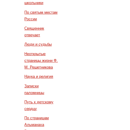
школьники
По святым местам
России
Священник
отвечает
Люди и судьбы
Неоткрытые
страницы жизни Ф.
М. Решетникова
Наука и религия
Записки
паломницы
Путь к детскому
сердцу
По страницам
Альманаха