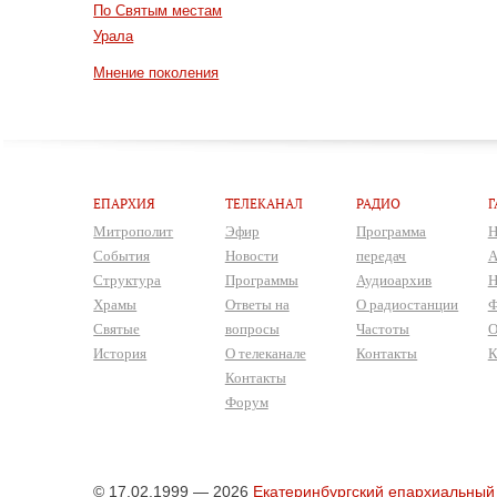
По Святым местам
Урала
Мнение поколения
ЕПАРХИЯ
ТЕЛЕКАНАЛ
РАДИО
Г
Митрополит
Эфир
Программа
Н
События
Новости
передач
А
Структура
Программы
Аудиоархив
Н
Храмы
Ответы на
О радиостанции
Ф
Святые
вопросы
Частоты
О
История
О телеканале
Контакты
К
Контакты
Форум
© 17.02.1999 — 2026
Екатеринбургский епархиальный