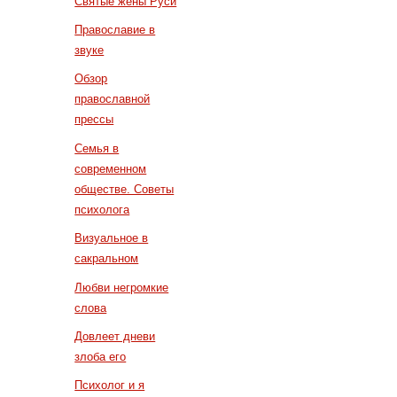
Святые жены Руси
Православие в
звуке
Обзор
православной
прессы
Семья в
современном
обществе. Советы
психолога
Визуальное в
сакральном
Любви негромкие
слова
Довлеет дневи
злоба его
Психолог и я