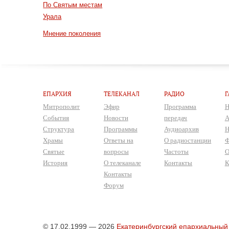
По Святым местам
Урала
Мнение поколения
ЕПАРХИЯ
ТЕЛЕКАНАЛ
РАДИО
Г
Митрополит
Эфир
Программа
Н
События
Новости
передач
А
Структура
Программы
Аудиоархив
Н
Храмы
Ответы на
О радиостанции
Ф
Святые
вопросы
Частоты
О
История
О телеканале
Контакты
К
Контакты
Форум
© 17.02.1999 — 2026
Екатеринбургский епархиальный