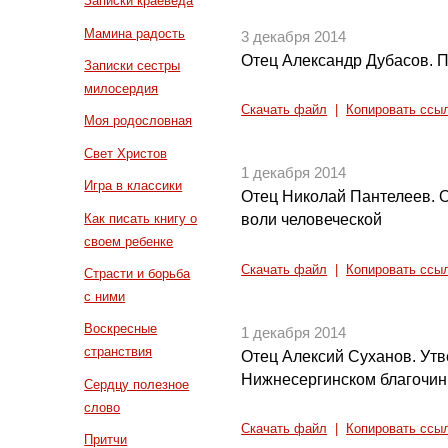
Записки краеведа
Мамина радость
3 декабря 2014
Отец Александр Дубасов. П
Записки сестры
милосердия
Скачать файл
|
Копировать ссы
Моя родословная
Свет Христов
1 декабря 2014
Игра в классики
Отец Николай Пантелеев. 
Как писать книгу о
воли человеческой
своем ребенке
Скачать файл
|
Копировать ссы
Страсти и борьба
с ними
Воскресные
1 декабря 2014
странствия
Отец Алексий Суханов. Утв
Нижнесергинском благочин
Сердцу полезное
слово
Скачать файл
|
Копировать ссы
Притчи