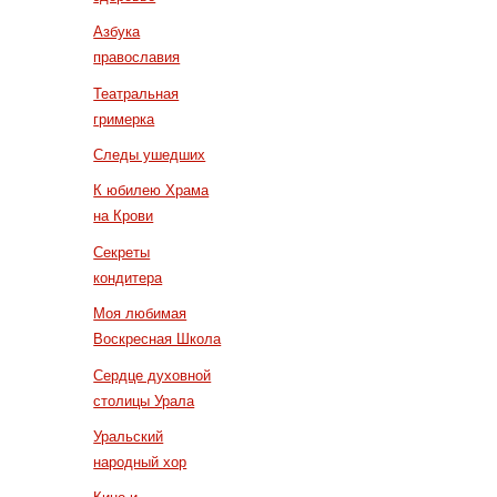
Азбука
православия
Театральная
гримерка
Следы ушедших
К юбилею Храма
на Крови
Секреты
кондитера
Моя любимая
Воскресная Школа
Сердце духовной
столицы Урала
Уральский
народный хор