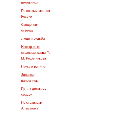
школьники
По святым местам
России
Священник
отвечает
Люди и судьбы
Неоткрытые
страницы жизни Ф.
М. Решетникова
Наука и религия
Записки
паломницы
Путь к детскому
сердцу
По страницам
Альманаха