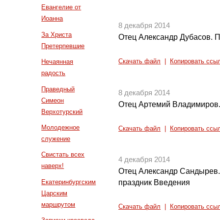
Евангелие от
Иоанна
8 декабря 2014
За Христа
Отец Александр Дубасов. П
Претерпевшие
Нечаянная
Скачать файл
|
Копировать ссы
радость
Праведный
8 декабря 2014
Симеон
Отец Артемий Владимиров.
Верхотурский
Молодежное
Скачать файл
|
Копировать ссы
служение
Свистать всех
4 декабря 2014
наверх!
Отец Александр Сандырев.
Екатеринбургским
праздник Введения
Царским
маршрутом
Скачать файл
|
Копировать ссы