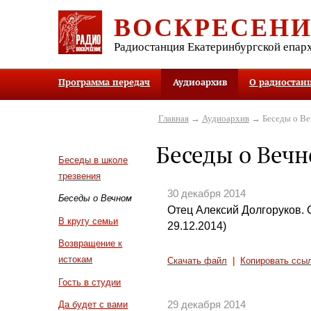
ВОСКРЕСЕН
Радиостанция Екатеринбургской епар
Программа передач
Аудиоархив
О радиостан
Главная
→
Аудиоархив
→ Беседы о В
Беседы о Веч
Беседы в школе
трезвения
30 декабря 2014
Беседы о Вечном
Отец Алексий Долгоруков.
В кругу семьи
29.12.2014)
Возвращение к
истокам
Скачать файл
|
Копировать ссы
Гость в студии
29 декабря 2014
Да будет с вами