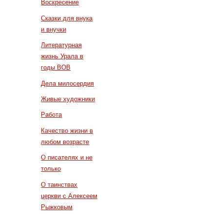
Воскресение
Сказки для внука
и внучки
Литературная
жизнь Урала в
годы ВОВ
Дела милосердия
Живые художники
Работа
Качество жизни в
любом возрасте
О писателях и не
только
О таинствах
церкви с Алексеем
Рыжковым