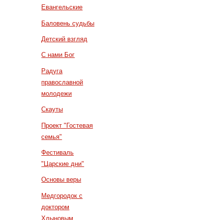
Евангельские
Баловень судьбы
Детский взгляд
С нами Бог
Радуга
православной
молодежи
Скауты
Проект "Гостевая
семья"
Фестиваль
"Царские дни"
Основы веры
Медгородок с
доктором
Хлыновым