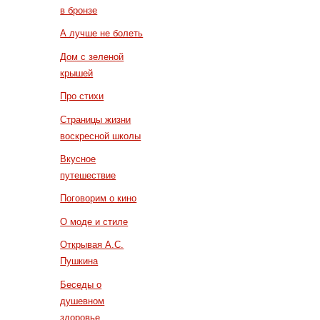
в бронзе
А лучше не болеть
Дом с зеленой
крышей
Про стихи
Страницы жизни
воскресной школы
Вкусное
путешествие
Поговорим о кино
О моде и стиле
Открывая А.С.
Пушкина
Беседы о
душевном
здоровье