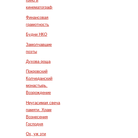
Кино и
кинематограф
Финансовая
грамотность
Будни НКО
Замолчавшие
поэты
Духова роща
Покровский
Колчеданский
монастырь.
Возрождение
Неугасимая свеча
памяти. Храм
Вознесения
Господня
Ох, уж эти