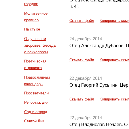
городок
ч. 41
Молитвенное
правило
Скачать файл
|
Копировать ссы
На стыке
О душевном
24 декабря 2014
здоровье. Беседа
Отец Александр Дубасов. П
с психологом
Скачать файл
|
Копировать ссы
Поэтическая
страничка
Православный
22 декабря 2014
календарь
Отец Георгий Бусыгин. Цер
Просветители
Скачать файл
|
Копировать ссы
Репортаж дня
Сад и огород
22 декабря 2014
Святой Лик
Отец Владислав Нечаев. О