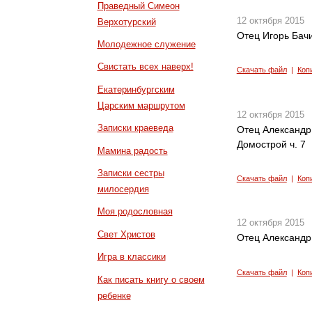
Праведный Симеон
12 октября 2015
Верхотурский
Отец Игорь Бачи
Молодежное служение
Свистать всех наверх!
Скачать файл
|
Коп
Екатеринбургским
Царским маршрутом
12 октября 2015
Записки краеведа
Отец Александр
Домострой ч. 7
Мамина радость
Записки сестры
Скачать файл
|
Коп
милосердия
Моя родословная
12 октября 2015
Свет Христов
Отец Александр 
Игра в классики
Скачать файл
|
Коп
Как писать книгу о своем
ребенке