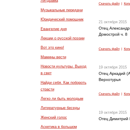
Литдрама
Скачать файл
|
Коп
Музыкальные передачи
Юридический помощник
21 октября 2015
Отец Александр
Евангелие дня
Домострой ч. 8
Лекции о русской поэзии
Вот это кино!
Скачать файл
|
Коп
Мамины вести
Новости культуры. Выход
19 октября 2015
в свет
Отец Аркадий (
Верхотурья
Найди себя. Как побороть
страсти
Скачать файл
|
Коп
Легко ли быть молодым
Литературные беседы
19 октября 2015
Женский голос
Отец Димитрий 
Аскетика в большом