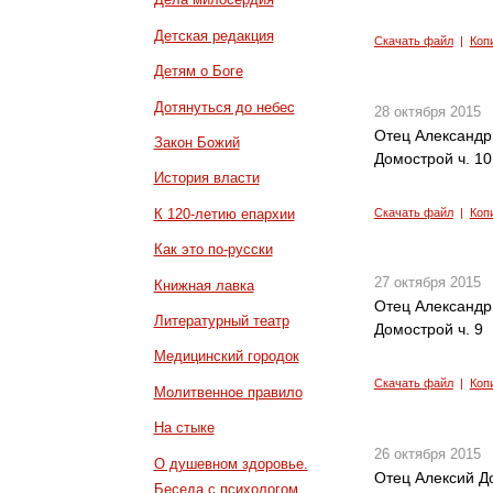
Детская редакция
Скачать файл
|
Коп
Детям о Боге
Дотянуться до небес
28 октября 2015
Отец Александр
Закон Божий
Домострой ч. 10
История власти
К 120-летию епархии
Скачать файл
|
Коп
Как это по-русски
27 октября 2015
Книжная лавка
Отец Александр
Литературный театр
Домострой ч. 9
Медицинский городок
Скачать файл
|
Коп
Молитвенное правило
На стыке
26 октября 2015
О душевном здоровье.
Отец Алексий До
Беседа с психологом