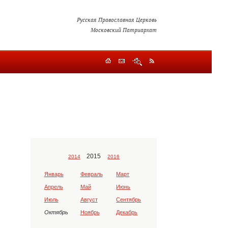
Русская Православная Церковь
Московский Патриархат
2015
2014
2016
Январь
Февраль
Март
Апрель
Май
Июнь
Июль
Август
Сентябрь
Октябрь
Ноябрь
Декабрь