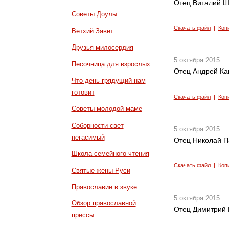
Отец Виталий Ш
Советы Доулы
Скачать файл
|
Коп
Ветхий Завет
Друзья милосердия
5 октября 2015
Песочница для взрослых
Отец Андрей Ка
Что день грядущий нам
готовит
Скачать файл
|
Коп
Советы молодой маме
Соборности свет
5 октября 2015
негасимый
Отец Николай П
Школа семейного чтения
Скачать файл
|
Коп
Святые жены Руси
Православие в звуке
5 октября 2015
Обзор православной
Отец Димитрий К
прессы