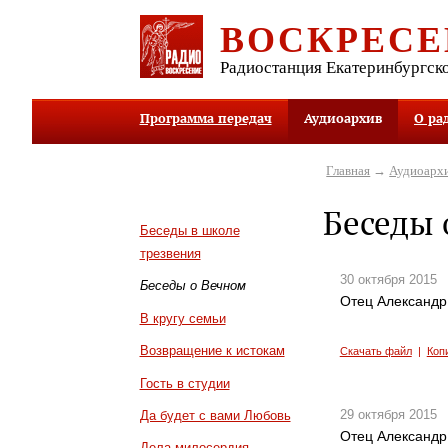
ВОСКРЕСЕ
Радиостанция Екатеринбургск
Программа передач
Аудиоархив
О ра
Главная
→
Аудиоарх
Беседы 
Беседы в школе
трезвения
30 октября 2015
Беседы о Вечном
Отец Александр
В кругу семьи
Возвращение к истокам
Скачать файл
|
Коп
Гость в студии
29 октября 2015
Да будет с вами Любовь
Отец Александр
Дела милосердия