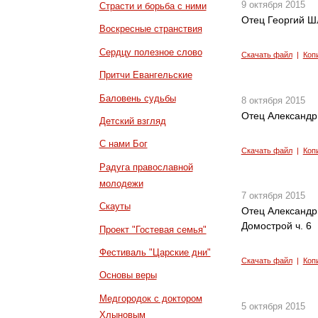
9 октября 2015
Страсти и борьба с ними
Отец Георгий Ш
Воскресные странствия
Сердцу полезное слово
Скачать файл
|
Коп
Притчи Евангельские
Баловень судьбы
8 октября 2015
Отец Александр 
Детский взгляд
С нами Бог
Скачать файл
|
Коп
Радуга православной
молодежи
7 октября 2015
Скауты
Отец Александр
Домострой ч. 6
Проект "Гостевая семья"
Фестиваль "Царские дни"
Скачать файл
|
Коп
Основы веры
Медгородок с доктором
5 октября 2015
Хлыновым