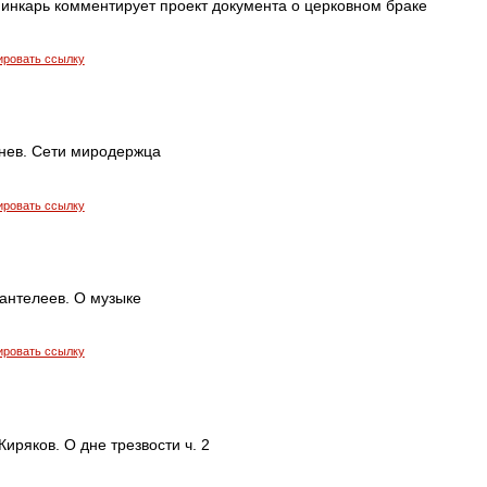
инкарь комментирует проект документа о церковном браке
ировать ссылку
нев. Сети миродержца
ировать ссылку
антелеев. О музыке
ировать ссылку
иряков. О дне трезвости ч. 2