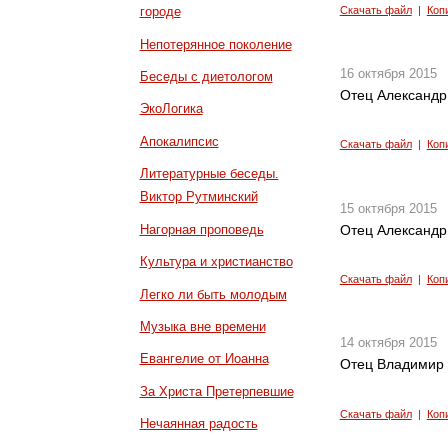
Скачать файл
|
Коп
городе
Непотерянное поколение
16 октября 2015
Беседы с диетологом
Отец Александр
ЭкоЛогика
Апокалипсис
Скачать файл
|
Коп
Литературные беседы.
Виктор Рутминский
15 октября 2015
Нагорная проповедь
Отец Александр
Культура и христианство
Скачать файл
|
Коп
Легко ли быть молодым
Музыка вне времени
14 октября 2015
Евангелие от Иоанна
Отец Владимир 
За Христа Претерпевшие
Скачать файл
|
Коп
Нечаянная радость