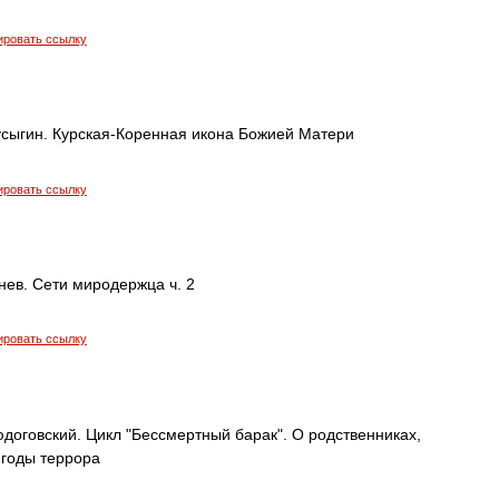
ировать ссылку
усыгин. Курская-Коренная икона Божией Матери
ировать ссылку
нев. Сети миродержца ч. 2
ировать ссылку
договский. Цикл "Бессмертный барак". О родственниках,
 годы террора