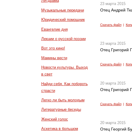
Литдрама
23 марта 2015
Отец Андрей Тка
Музыкальные передачи
Юридический помощник
Скачать файл
|
Коп
Евангелие дня
Лекции о русской поэзии
23 марта 2015
Вот это кино!
Отец Григорий Г
Мамины вести
Скачать файл
|
Коп
Новости культуры. Выход
в свет
20 марта 2015
Найди себя. Как побороть
Отец Григорий Г
страсти
Легко ли быть молодым
Скачать файл
|
Коп
Литературные беседы
Женский голос
20 марта 2015
Аскетика в большом
Отец Георгий Бу