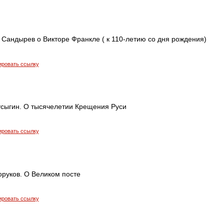
 Сандырев о Викторе Франкле ( к 110-летию со дня рождения)
ировать ссылку
усыгин. О тысячелетии Крещения Руси
ировать ссылку
оруков. О Великом посте
ировать ссылку