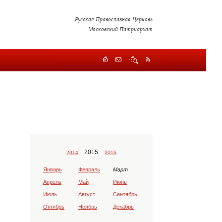
Русская Православная Церковь
Московский Патриархат
2015
2014
2016
Январь
Февраль
Март
Апрель
Май
Июнь
Июль
Август
Сентябрь
Октябрь
Ноябрь
Декабрь