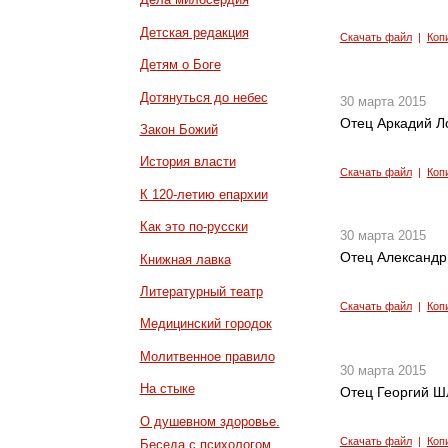
Детская редакция
Скачать файл
|
Коп
Детям о Боге
Дотянуться до небес
30 марта 2015
Отец Аркадий Л
Закон Божий
История власти
Скачать файл
|
Коп
К 120-летию епархии
Как это по-русски
30 марта 2015
Отец Александр
Книжная лавка
Литературный театр
Скачать файл
|
Коп
Медицинский городок
Молитвенное правило
30 марта 2015
На стыке
Отец Георгий Ш
О душевном здоровье.
Скачать файл
|
Коп
Беседа с психологом