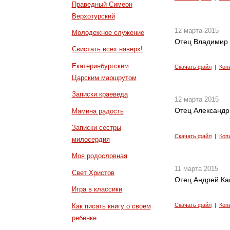
Праведный Симеон
Верхотурский
12 марта 2015
Молодежное служение
Отец Владимир З
Свистать всех наверх!
Екатеринбургским
Скачать файл
|
Коп
Царским маршрутом
Записки краеведа
12 марта 2015
Отец Александр
Мамина радость
Записки сестры
Скачать файл
|
Коп
милосердия
Моя родословная
11 марта 2015
Свет Христов
Отец Андрей Кан
Игра в классики
Скачать файл
|
Коп
Как писать книгу о своем
ребенке