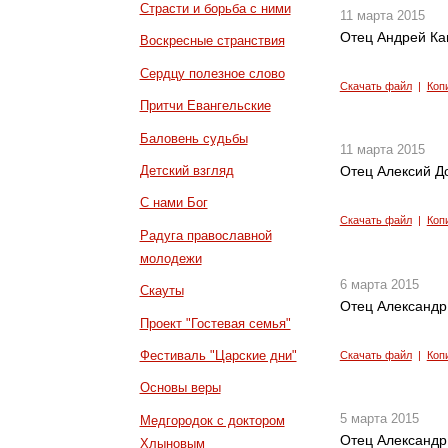
Страсти и борьба с ними
11 марта 2015
Отец Андрей Кан
Воскресные странствия
Сердцу полезное слово
Скачать файл
|
Коп
Притчи Евангельские
Баловень судьбы
11 марта 2015
Детский взгляд
Отец Алексий Д
С нами Бог
Скачать файл
|
Коп
Радуга православной
молодежи
6 марта 2015
Скауты
Отец Александр
Проект "Гостевая семья"
Фестиваль "Царские дни"
Скачать файл
|
Коп
Основы веры
5 марта 2015
Медгородок с доктором
Отец Александр
Хлыновым