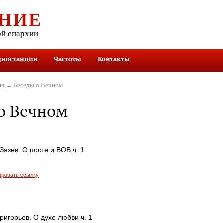
НИЕ
ой епархии
диостанции
Частоты
Контакты
ив
→ Беседы о Вечном
о Вечном
язев. О посте и ВОВ ч. 1
ировать ссылку
ригорьев. О духе любви ч. 1