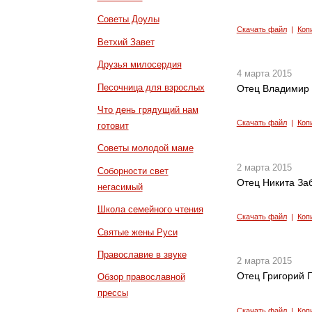
Советы Доулы
Скачать файл
|
Коп
Ветхий Завет
Друзья милосердия
4 марта 2015
Песочница для взрослых
Отец Владимир 
Что день грядущий нам
Скачать файл
|
Коп
готовит
Советы молодой маме
2 марта 2015
Соборности свет
Отец Никита Заб
негасимый
Школа семейного чтения
Скачать файл
|
Коп
Святые жены Руси
Православие в звуке
2 марта 2015
Отец Григорий Г
Обзор православной
прессы
Скачать файл
|
Коп