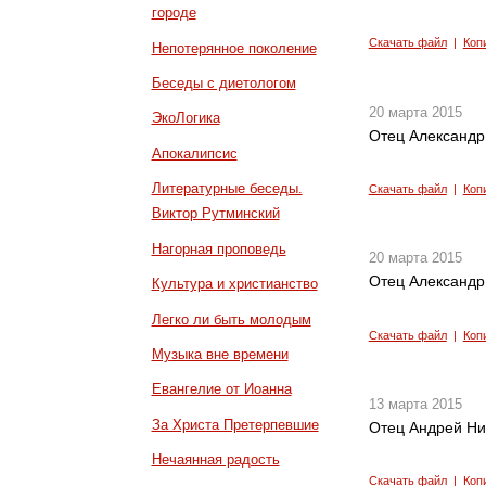
городе
Скачать файл
|
Коп
Непотерянное поколение
Беседы с диетологом
20 марта 2015
ЭкоЛогика
Отец Александр 
Апокалипсис
Литературные беседы.
Скачать файл
|
Коп
Виктор Рутминский
Нагорная проповедь
20 марта 2015
Отец Александр 
Культура и христианство
Легко ли быть молодым
Скачать файл
|
Коп
Музыка вне времени
Евангелие от Иоанна
13 марта 2015
За Христа Претерпевшие
Отец Андрей Ни
Нечаянная радость
Скачать файл
|
Коп