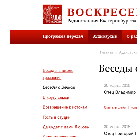
ВОСКРЕСЕ
Радиостанция Екатеринбургск
Программа передач
Аудиоархив
О ра
Главная
→
Аудиоарх
Беседы 
Беседы в школе
трезвения
30 марта 2015
Беседы о Вечном
Отец Владимир З
В кругу семьи
Возвращение к истокам
Скачать файл
|
Коп
Гость в студии
30 марта 2015
Да будет с вами Любовь
Отец Григорий Г
Дела милосердия