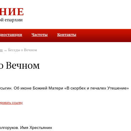
НИЕ
ой епархии
диостанции
Частоты
Контакты
ив
→ Беседы о Вечном
о Вечном
усыгин. Об иконе Божией Матери «В скорбех и печалех Утешение»
ировать ссылку
олгоруков. Имя Хрестьянин