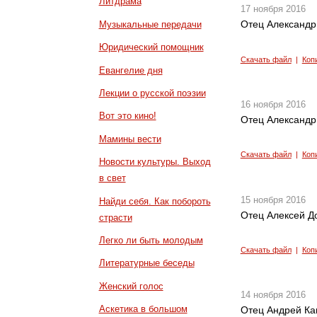
Литдрама
17 ноября 2016
Отец Александр
Музыкальные передачи
Юридический помощник
Скачать файл
|
Коп
Евангелие дня
Лекции о русской поэзии
16 ноября 2016
Вот это кино!
Отец Александр
Мамины вести
Скачать файл
|
Коп
Новости культуры. Выход
в свет
15 ноября 2016
Найди себя. Как побороть
Отец Алексей Д
страсти
Легко ли быть молодым
Скачать файл
|
Коп
Литературные беседы
Женский голос
14 ноября 2016
Аскетика в большом
Отец Андрей Ка