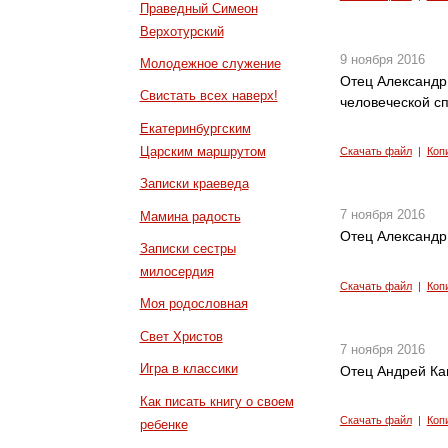
Праведный Симеон
Верхотурский
9 ноября 2016
Молодежное служение
Отец Александр
Свистать всех наверх!
человеческой с
Екатеринбургским
Царским маршрутом
Скачать файл
|
Коп
Записки краеведа
7 ноября 2016
Мамина радость
Отец Александр
Записки сестры
милосердия
Скачать файл
|
Коп
Моя родословная
Свет Христов
7 ноября 2016
Игра в классики
Отец Андрей Ка
Как писать книгу о своем
Скачать файл
|
Коп
ребенке