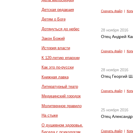
Детская редакция
Скачать файл
|
Коп
Детям о Боге
Дотянуться до небес
28 ноября 2016
Отец Андрей Кан
Закон Божий
История власти
Скачать файл
|
Коп
К 120-летию епархии
Как это по-русски
28 ноября 2016
Отец Георгий Ш
Книжная лавка
Литературный театр
Скачать файл
|
Коп
Медицинский городок
Молитвенное правило
25 ноября 2016
На стыке
Отец Александр
О душевном здоровье.
Скачать файл
|
Коп
Беседа с психологом