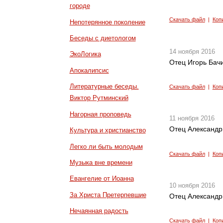
городе
Скачать файл
|
Коп
Непотерянное поколение
Беседы с диетологом
14 ноября 2016
ЭкоЛогика
Отец Игорь Бачи
Апокалипсис
Литературные беседы.
Скачать файл
|
Коп
Виктор Рутминский
Нагорная проповедь
11 ноября 2016
Отец Александр 
Культура и христианство
Легко ли быть молодым
Скачать файл
|
Коп
Музыка вне времени
Евангелие от Иоанна
10 ноября 2016
За Христа Претерпевшие
Отец Александр
Нечаянная радость
Скачать файл
|
Коп