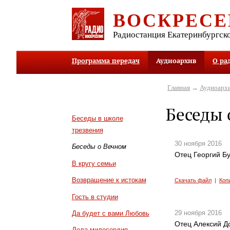
ВОСКРЕСЕ
Радиостанция Екатеринбургск
Программа передач
Аудиоархив
О ра
Главная
→
Аудиоарх
Беседы 
Беседы в школе
трезвения
30 ноября 2016
Беседы о Вечном
Отец Георгий Б
В кругу семьи
Возвращение к истокам
Скачать файл
|
Коп
Гость в студии
29 ноября 2016
Да будет с вами Любовь
Отец Алексий Д
Дела милосердия