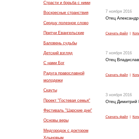
Страсти и борьба с ними
7 ноября 2016
Воскресные странствия
Отец Александр
Сердцу полезное слово
Притчи Евангельские
Скачать файл
|
Коп
Баловень судьбы
Детский взгляд
7 ноября 2016
Отец Владислав 
С нами Бог
Радуга православной
Скачать файл
|
Коп
молодежи
Скауты
3 ноября 2016
Проект "Гостевая семья"
Отец Димитрий 
Фестиваль "Царские дни"
Скачать файл
|
Коп
Основы веры
Медгородок с доктором
Хлыновым