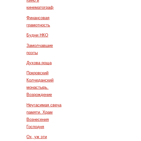
Кино и
кинематограф
Финансовая
грамотность
Будни НКО
Замолчавшие
поэты
Духова роща
Покровский
Колчеданский
монастырь.
Возрождение
Неугасимая свеча
памяти. Храм
Вознесения
Господня
Ох, уж эти