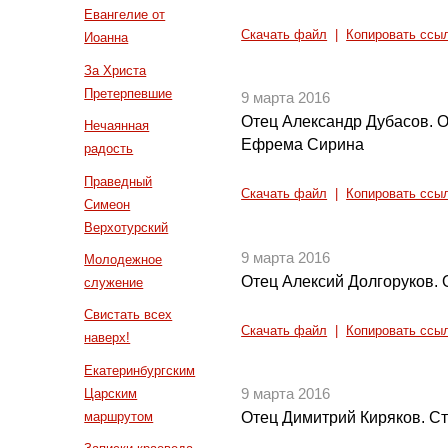
Евангелие от
Скачать файл
|
Копировать ссы
Иоанна
За Христа
Претерпевшие
9 марта 2016
Отец Александр Дубасов. О 
Нечаянная
Ефрема Сирина
радость
Праведный
Скачать файл
|
Копировать ссы
Симеон
Верхотурский
9 марта 2016
Молодежное
Отец Алексий Долгоруков. 
служение
Свистать всех
Скачать файл
|
Копировать ссы
наверх!
Екатеринбургским
Царским
9 марта 2016
маршрутом
Отец Димитрий Киряков. С