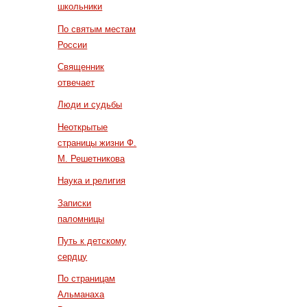
школьники
По святым местам
России
Священник
отвечает
Люди и судьбы
Неоткрытые
страницы жизни Ф.
М. Решетникова
Наука и религия
Записки
паломницы
Путь к детскому
сердцу
По страницам
Альманаха