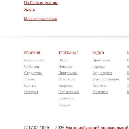
По Святым местам
Урала
Мнение поколения
ЕПАРХИЯ
ТЕЛЕКАНАЛ
РАДИО
Г
Митрополит
Эфир
Программа
Н
События
Новости
передач
А
Структура
Программы
Аудиоархив
Н
Храмы
Ответы на
О радиостанции
Ф
Святые
вопросы
Частоты
О
История
О телеканале
Контакты
К
Контакты
Форум
© 17.02.1999 — 2026
Екатеринбургский епархиальный