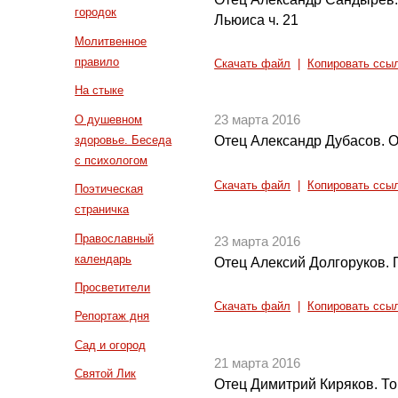
городок
Льюиса ч. 21
Молитвенное
правило
Скачать файл
|
Копировать ссы
На стыке
О душевном
23 марта 2016
здоровье. Беседа
Отец Александр Дубасов. О
с психологом
Скачать файл
|
Копировать ссы
Поэтическая
страничка
Православный
23 марта 2016
календарь
Отец Алексий Долгоруков.
Просветители
Скачать файл
|
Копировать ссы
Репортаж дня
Сад и огород
21 марта 2016
Святой Лик
Отец Димитрий Киряков. Т