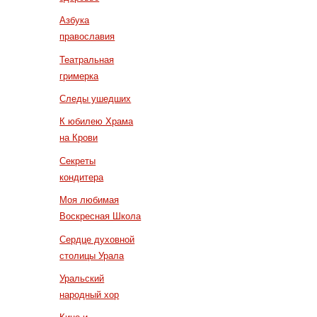
Азбука
православия
Театральная
гримерка
Следы ушедших
К юбилею Храма
на Крови
Секреты
кондитера
Моя любимая
Воскресная Школа
Сердце духовной
столицы Урала
Уральский
народный хор