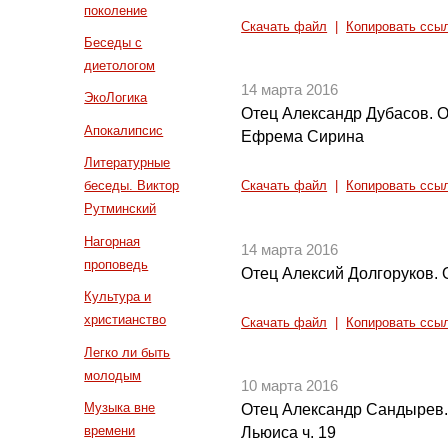
поколение
Скачать файл
|
Копировать ссы
Беседы с
диетологом
14 марта 2016
ЭкоЛогика
Отец Александр Дубасов. О
Апокалипсис
Ефрема Сирина
Литературные
беседы. Виктор
Скачать файл
|
Копировать ссы
Рутминский
Нагорная
14 марта 2016
проповедь
Отец Алексий Долгоруков.
Культура и
христианство
Скачать файл
|
Копировать ссы
Легко ли быть
молодым
10 марта 2016
Музыка вне
Отец Александр Сандырев.
времени
Льюиса ч. 19