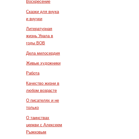
Воскресение
Сказки для внука
и внучки
Литературная
жизнь Урала в
годы ВОВ
Дела милосердия
Живые художники
Работа
Качество жизни в
любом возрасте
О писателях и не
только
О таинствах
церкви с Алексеем
Рыжковым