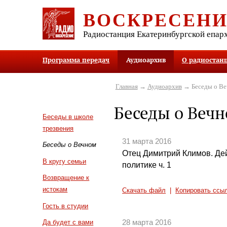
ВОСКРЕСЕН
Радиостанция Екатеринбургской епар
Программа передач
Аудиоархив
О радиостан
Главная
→
Аудиоархив
→ Беседы о В
Беседы о Веч
Беседы в школе
трезвения
31 марта 2016
Беседы о Вечном
Отец Димитрий Климов. Де
В кругу семьи
политике ч. 1
Возвращение к
истокам
Скачать файл
|
Копировать ссы
Гость в студии
28 марта 2016
Да будет с вами