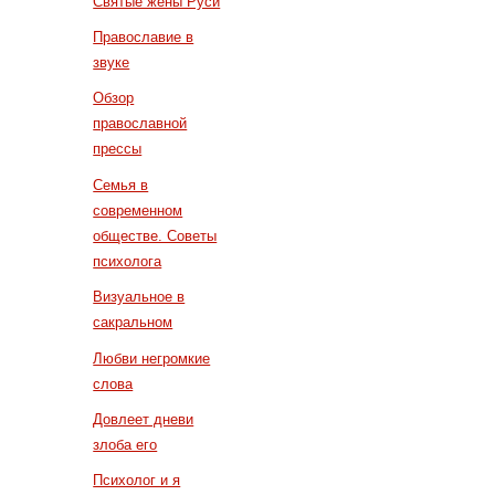
Святые жены Руси
Православие в
звуке
Обзор
православной
прессы
Семья в
современном
обществе. Советы
психолога
Визуальное в
сакральном
Любви негромкие
слова
Довлеет дневи
злоба его
Психолог и я