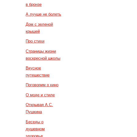
в бронзе
А лучше не болеть
Дом с зеленой
крышей
Про стихи
Страницы жизни
воскресной школы
Вкусное
путешествие
Поговорим о кино
О моде и стиле
Открывая А.С.
Пушкина
Беседы о
душевном
здоровье