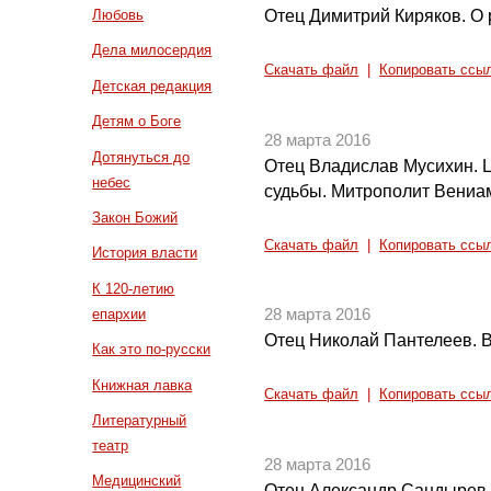
Отец Димитрий Киряков. О
Любовь
Дела милосердия
Скачать файл
|
Копировать ссы
Детская редакция
Детям о Боге
28 марта 2016
Дотянуться до
Отец Владислав Мусихин. Ц
небес
судьбы. Митрополит Вениа
Закон Божий
Скачать файл
|
Копировать ссы
История власти
К 120-летию
епархии
28 марта 2016
Отец Николай Пантелеев. 
Как это по-русски
Книжная лавка
Скачать файл
|
Копировать ссы
Литературный
театр
28 марта 2016
Медицинский
Отец Александр Сандырев.