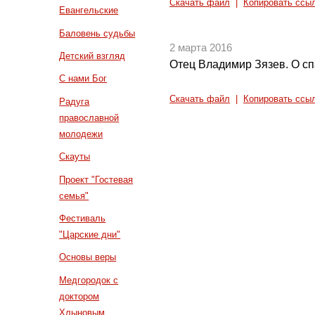
Скачать файл
|
Копировать ссы
Евангельские
Баловень судьбы
2 марта 2016
Детский взгляд
Отец Владимир Зязев. О сп
С нами Бог
Скачать файл
|
Копировать ссы
Радуга
православной
молодежи
Скауты
Проект "Гостевая
семья"
Фестиваль
"Царские дни"
Основы веры
Медгородок с
доктором
Хлыновым