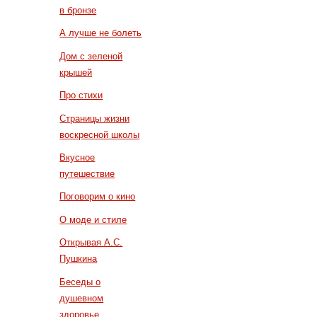
в бронзе
А лучше не болеть
Дом с зеленой
крышей
Про стихи
Страницы жизни
воскресной школы
Вкусное
путешествие
Поговорим о кино
О моде и стиле
Открывая А.С.
Пушкина
Беседы о
душевном
здоровье