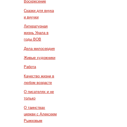
Воскресение
Сказки для внука
и внучки
Литературная
жизнь Урала в
годы ВОВ
Дела милосердия
Живые художники
Работа
Качество жизни в
любом возрасте
О писателях и не
только
О таинствах
церкви с Алексеем
Рыжковым