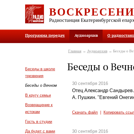
ВОСКРЕСЕН
Радиостанция Екатеринбургской епар
Программа передач
Аудиоархив
О радиостан
Главная
→
Аудиоархив
→ Беседы о В
Беседы о Веч
Беседы в школе
трезвения
30 сентября 2016
Беседы о Вечном
Отец Александр Сандырев.
В кругу семьи
А. Пушкин. "Евгений Онеги
Возвращение к
истокам
Скачать файл
|
Копировать ссы
Гость в студии
30 сентября 2016
Да будет с вами