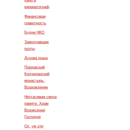
Кино и
кинематограф
Финансовая
грамотность
Будни НКО
Замолчавшие
поэты
Духова роща
Покровский
Колчеданский
монастырь.
Возрождение
Неугасимая свеча
памяти. Храм
Вознесения
Господня
Ох, уж эти