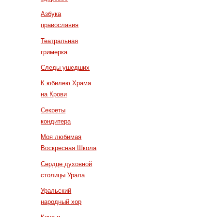
Азбука
православия
Театральная
гримерка
Следы ушедших
К юбилею Храма
на Крови
Секреты
кондитера
Моя любимая
Воскресная Школа
Сердце духовной
столицы Урала
Уральский
народный хор