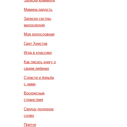
Записки краеведа
Мамина радость
Записки сестры
милосердия
Моя родословная
Свет Христов
Игра в классики
Как писать книгу о
своем ребенке
Страсти и борьба
с ними
Воскресные
странствия
Сердцу полезное
слово
Притчи