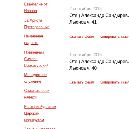
Евангелие от
2 сентября 2016
Иоанна
Отец Александр Сандырев.
За Христа
Льюиса ч. 41
Претерпевшие
Нечаянная
Скачать файл
|
Копировать ссы
радость
Праведный
1 сентября 2016
Симеон
Отец Александр Сандырев.
Верхотурский
Льюиса ч. 40
Молодежное
служение
Скачать файл
|
Копировать ссы
Свистать всех
наверх!
Екатеринбургским
Царским
маршрутом