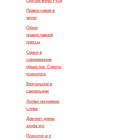
Святые жены Руси
Православие в
звуке
Обзор
православной
прессы
Семья в
современном
обществе. Советы
психолога
Визуальное в
сакральном
Любви негромкие
слова
Довлеет дневи
злоба его
Психолог и я