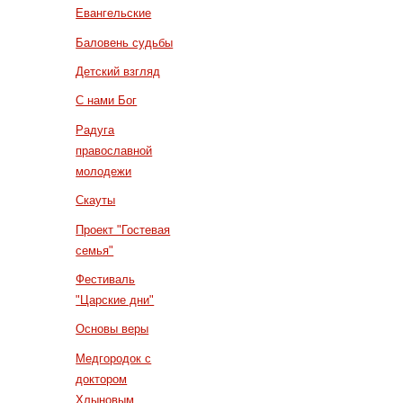
Евангельские
Баловень судьбы
Детский взгляд
С нами Бог
Радуга
православной
молодежи
Скауты
Проект "Гостевая
семья"
Фестиваль
"Царские дни"
Основы веры
Медгородок с
доктором
Хлыновым