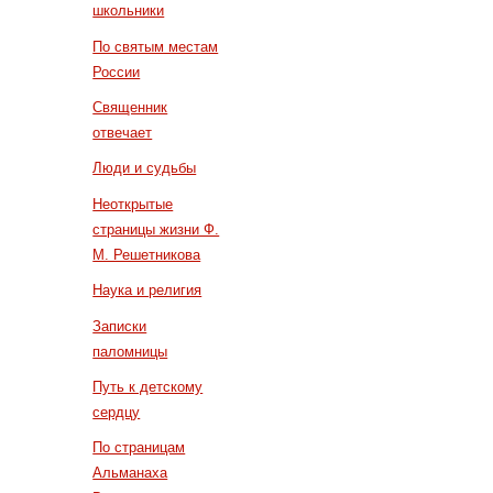
школьники
По святым местам
России
Священник
отвечает
Люди и судьбы
Неоткрытые
страницы жизни Ф.
М. Решетникова
Наука и религия
Записки
паломницы
Путь к детскому
сердцу
По страницам
Альманаха