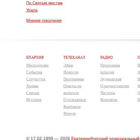
По Святым местам
Урала
Мнение поколения
ЕПАРХИЯ
ТЕЛЕКАНАЛ
РАДИО
Г
Митрополит
Эфир
Программа
Н
События
Новости
передач
А
Структура
Программы
Аудиоархив
Н
Храмы
Ответы на
О радиостанции
Ф
Святые
вопросы
Частоты
О
История
О телеканале
Контакты
К
Контакты
Форум
© 17.02.1999 — 2026
Екатеринбургский епархиальный