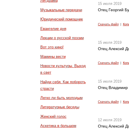
Литдрама
15 июля 2019
Отец Георгий Б
Музыкальные передачи
Юридический помощник
Скачать файл
|
Коп
Евангелие дня
Лекции о русской поэзии
15 июля 2019
Вот это кино!
Отец Алексий До
Мамины вести
Скачать файл
|
Коп
Новости культуры. Выход
в свет
15 июля 2019
Найди себя. Как побороть
Отец Владимир 
страсти
Легко ли быть молодым
Скачать файл
|
Коп
Литературные беседы
Женский голос
12 июля 2019
Аскетика в большом
Отец Алексий До