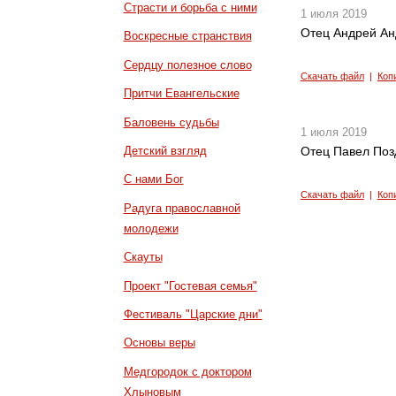
Страсти и борьба с ними
1 июля 2019
Отец Андрей Ан
Воскресные странствия
Сердцу полезное слово
Скачать файл
|
Коп
Притчи Евангельские
Баловень судьбы
1 июля 2019
Детский взгляд
Отец Павел Поз
С нами Бог
Скачать файл
|
Коп
Радуга православной
молодежи
Скауты
Проект "Гостевая семья"
Фестиваль "Царские дни"
Основы веры
Медгородок с доктором
Хлыновым