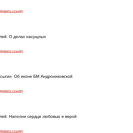
ировать ссылку
лей. О делах насущных
ировать ссылку
усыгин. Об иконе БМ Андрониковской
ировать ссылку
лей. Наполни сердце любовью и верой
ировать ссылку