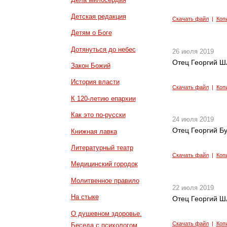
Детская редакция
Скачать файл
|
Коп
Детям о Боге
Дотянуться до небес
26 июля 2019
Отец Георгий Ш
Закон Божий
История власти
Скачать файл
|
Коп
К 120-летию епархии
Как это по-русски
24 июля 2019
Отец Георгий Б
Книжная лавка
Литературный театр
Скачать файл
|
Коп
Медицинский городок
Молитвенное правило
22 июля 2019
На стыке
Отец Георгий Ш
О душевном здоровье.
Скачать файл
|
Коп
Беседа с психологом