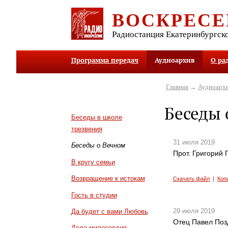
ВОСКРЕСЕ
Радиостанция Екатеринбургск
Программа передач
Аудиоархив
О ра
Главная
→
Аудиоарх
Беседы 
Беседы в школе
трезвения
31 июля 2019
Беседы о Вечном
Прот. Григорий 
В кругу семьи
Возвращение к истокам
Скачать файл
|
Коп
Гость в студии
29 июля 2019
Да будет с вами Любовь
Отец Павел Поз
Дела милосердия