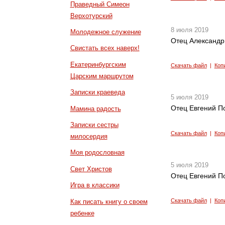
Праведный Симеон
Верхотурский
8 июля 2019
Молодежное служение
Отец Александр
Свистать всех наверх!
Екатеринбургским
Скачать файл
|
Коп
Царским маршрутом
Записки краеведа
5 июля 2019
Отец Евгений П
Мамина радость
Записки сестры
Скачать файл
|
Коп
милосердия
Моя родословная
5 июля 2019
Свет Христов
Отец Евгений П
Игра в классики
Скачать файл
|
Коп
Как писать книгу о своем
ребенке