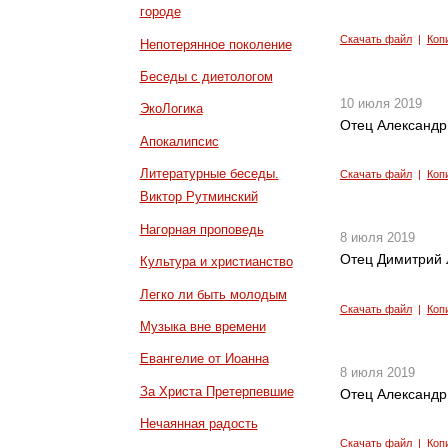
городе
Скачать файл
|
Коп
Непотерянное поколение
Беседы с диетологом
10 июля 2019
ЭкоЛогика
Отец Александр
Апокалипсис
Литературные беседы.
Скачать файл
|
Коп
Виктор Рутминский
Нагорная проповедь
8 июля 2019
Отец Димитрий Л
Культура и христианство
Легко ли быть молодым
Скачать файл
|
Коп
Музыка вне времени
Евангелие от Иоанна
8 июля 2019
За Христа Претерпевшие
Отец Александр
Нечаянная радость
Скачать файл
|
Коп