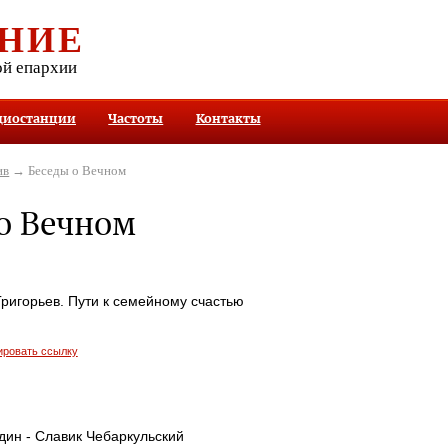
НИЕ
ой епархии
диостанции
Частоты
Контакты
ив
→ Беседы о Вечном
о Вечном
Григорьев. Пути к семейному счастью
ировать ссылку
дин - Славик Чебаркульский