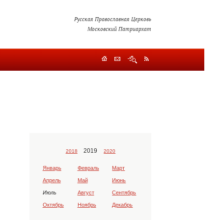
Русская Православная Церковь
Московский Патриархат
2019
2018
2020
Январь
Февраль
Март
Апрель
Май
Июнь
Июль
Август
Сентябрь
Октябрь
Ноябрь
Декабрь