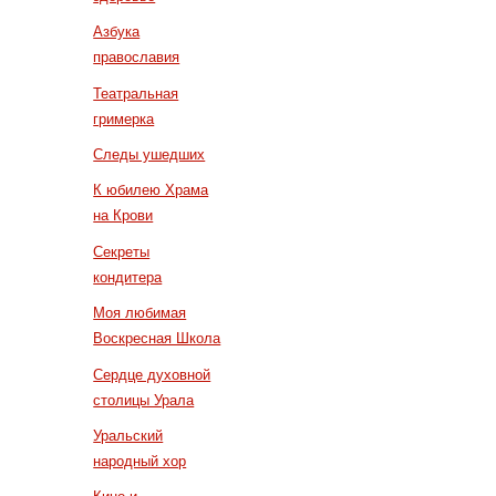
Азбука
православия
Театральная
гримерка
Следы ушедших
К юбилею Храма
на Крови
Секреты
кондитера
Моя любимая
Воскресная Школа
Сердце духовной
столицы Урала
Уральский
народный хор