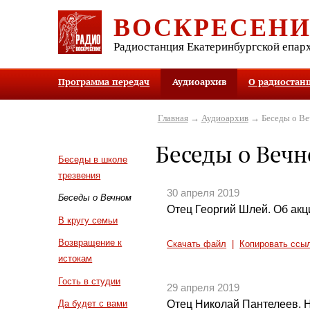
ВОСКРЕСЕН
Радиостанция Екатеринбургской епар
Программа передач
Аудиоархив
О радиостан
Главная
→
Аудиоархив
→ Беседы о В
Беседы о Веч
Беседы в школе
трезвения
30 апреля 2019
Беседы о Вечном
Отец Георгий Шлей. Об акц
В кругу семьи
Возвращение к
Скачать файл
|
Копировать ссы
истокам
Гость в студии
29 апреля 2019
Отец Николай Пантелеев. 
Да будет с вами