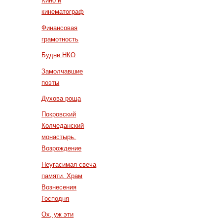
Кино и
кинематограф
Финансовая
грамотность
Будни НКО
Замолчавшие
поэты
Духова роща
Покровский
Колчеданский
монастырь.
Возрождение
Неугасимая свеча
памяти. Храм
Вознесения
Господня
Ох, уж эти