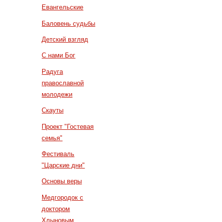
Евангельские
Баловень судьбы
Детский взгляд
С нами Бог
Радуга
православной
молодежи
Скауты
Проект "Гостевая
семья"
Фестиваль
"Царские дни"
Основы веры
Медгородок с
доктором
Хлыновым