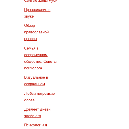
Святые жены Руси
Православие в
звуке
Обзор
православной
прессы
Семья в
современном
обществе. Советы
психолога
Визуальное в
сакральном
Любви негромкие
слова
Довлеет дневи
злоба его
Психолог и я