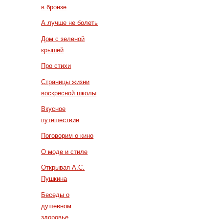
в бронзе
А лучше не болеть
Дом с зеленой
крышей
Про стихи
Страницы жизни
воскресной школы
Вкусное
путешествие
Поговорим о кино
О моде и стиле
Открывая А.С.
Пушкина
Беседы о
душевном
здоровье