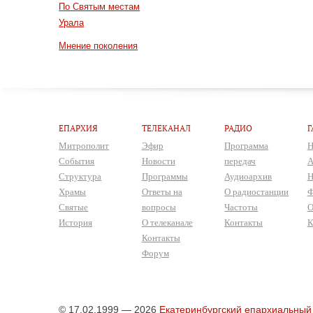
По Святым местам
Урала
Мнение поколения
ЕПАРХИЯ
ТЕЛЕКАНАЛ
РАДИО
Г
Митрополит
Эфир
Программа
Н
События
Новости
передач
А
Структура
Программы
Аудиоархив
Н
Храмы
Ответы на
О радиостанции
Ф
Святые
вопросы
Частоты
О
История
О телеканале
Контакты
К
Контакты
Форум
© 17.02.1999 — 2026
Екатеринбургский епархиальный