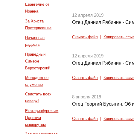
Евангелие от
Иоанна
12 апреля 2019
За Христа
Отец Даниил Рябинин - Сим
Претерпевшие
Скачать файл
|
Копировать ссы
Нечаянная
радость
Праведный
12 апреля 2019
Симеон
Отец Даниил Рябинин - Си
Верхотурский
Молодежное
Скачать файл
|
Копировать ссы
служение
Свистать всех
8 апреля 2019
наверх!
Отец Георгий Бусыгин. Об
Екатеринбургским
Царским
Скачать файл
|
Копировать ссы
маршрутом