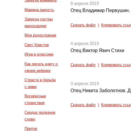
Записки краеведа
8 апреля 2019
Мамина радость
Отец Владимир Первушин.
Записки сестры
Скачать файл
|
Копировать ссы
милосердия
Моя родословная
4 апреля 2019
Свет Христов
Отец Виктор Явич Стихи
Игра в классики
Как писать книгу о
Скачать файл
|
Копировать ссы
своем ребенке
Страсти и борьба
3 апреля 2019
с ними
Отец Никита Заболотнов. Д
Воскресные
странствия
Скачать файл
|
Копировать ссы
Сердцу полезное
слово
Притчи