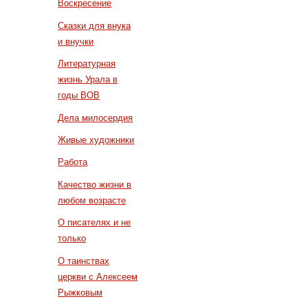
Воскресение
Сказки для внука
и внучки
Литературная
жизнь Урала в
годы ВОВ
Дела милосердия
Живые художники
Работа
Качество жизни в
любом возрасте
О писателях и не
только
О таинствах
церкви с Алексеем
Рыжковым