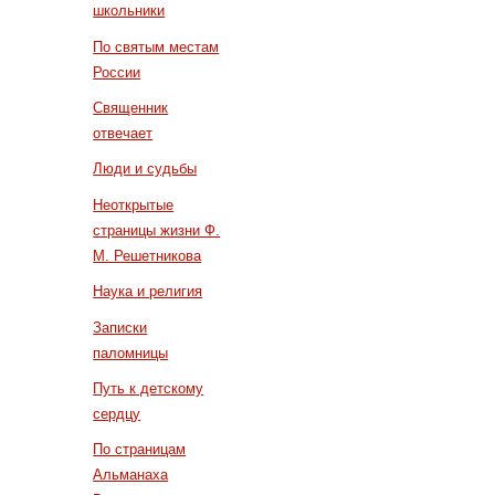
школьники
По святым местам
России
Священник
отвечает
Люди и судьбы
Неоткрытые
страницы жизни Ф.
М. Решетникова
Наука и религия
Записки
паломницы
Путь к детскому
сердцу
По страницам
Альманаха