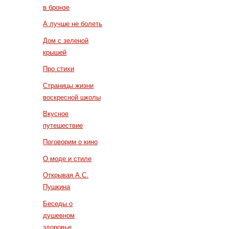
в бронзе
А лучше не болеть
Дом с зеленой
крышей
Про стихи
Страницы жизни
воскресной школы
Вкусное
путешествие
Поговорим о кино
О моде и стиле
Открывая А.С.
Пушкина
Беседы о
душевном
здоровье