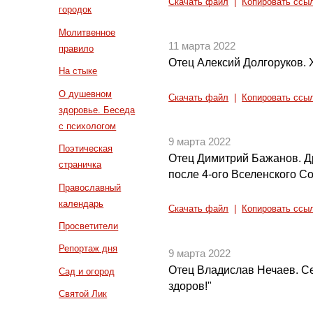
Скачать файл
|
Копировать ссы
городок
Молитвенное
11 марта 2022
правило
Отец Алексий Долгоруков. 
На стыке
О душевном
Скачать файл
|
Копировать ссы
здоровье. Беседа
с психологом
9 марта 2022
Поэтическая
Отец Димитрий Бажанов. Д
страничка
после 4-ого Вселенского С
Православный
календарь
Скачать файл
|
Копировать ссы
Просветители
Репортаж дня
9 марта 2022
Отец Владислав Нечаев. Се
Сад и огород
здоров!"
Святой Лик