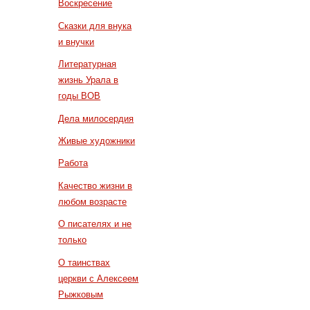
Воскресение
Сказки для внука
и внучки
Литературная
жизнь Урала в
годы ВОВ
Дела милосердия
Живые художники
Работа
Качество жизни в
любом возрасте
О писателях и не
только
О таинствах
церкви с Алексеем
Рыжковым