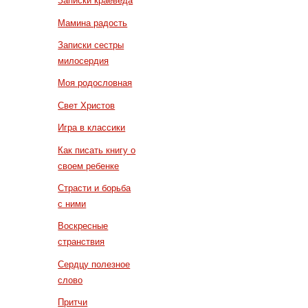
Записки краеведа
Мамина радость
Записки сестры
милосердия
Моя родословная
Свет Христов
Игра в классики
Как писать книгу о
своем ребенке
Страсти и борьба
с ними
Воскресные
странствия
Сердцу полезное
слово
Притчи