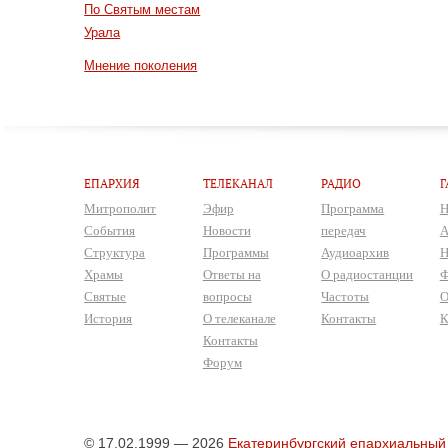
По Святым местам
Урала
Мнение поколения
ЕПАРХИЯ
ТЕЛЕКАНАЛ
РАДИО
Г
Митрополит
Эфир
Программа
Н
События
Новости
передач
А
Структура
Программы
Аудиоархив
Н
Храмы
Ответы на
О радиостанции
Ф
Святые
вопросы
Частоты
О
История
О телеканале
Контакты
К
Контакты
Форум
© 17.02.1999 — 2026
Екатеринбургский епархиальный