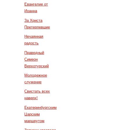
Евангелие от
Иоанна
За Христа
Претерпевшие
Нечаянная
радость
Праведный
Симеон
Верхотурский
Молодежное
служение
Свистать всех
наверх!
Екатеринбургским
Царским
маршрутом