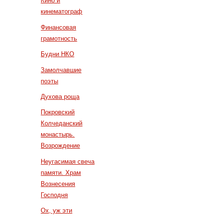
Кино и
кинематограф
Финансовая
грамотность
Будни НКО
Замолчавшие
поэты
Духова роща
Покровский
Колчеданский
монастырь.
Возрождение
Неугасимая свеча
памяти. Храм
Вознесения
Господня
Ох, уж эти