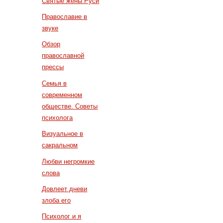
Святые жены Руси
Православие в
звуке
Обзор
православной
прессы
Семья в
современном
обществе. Советы
психолога
Визуальное в
сакральном
Любви негромкие
слова
Довлеет дневи
злоба его
Психолог и я