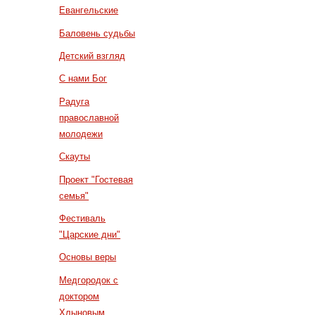
Евангельские
Баловень судьбы
Детский взгляд
С нами Бог
Радуга
православной
молодежи
Скауты
Проект "Гостевая
семья"
Фестиваль
"Царские дни"
Основы веры
Медгородок с
доктором
Хлыновым