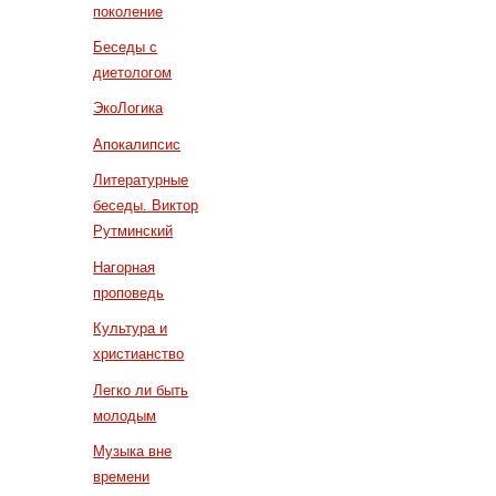
поколение
Беседы с
диетологом
ЭкоЛогика
Апокалипсис
Литературные
беседы. Виктор
Рутминский
Нагорная
проповедь
Культура и
христианство
Легко ли быть
молодым
Музыка вне
времени