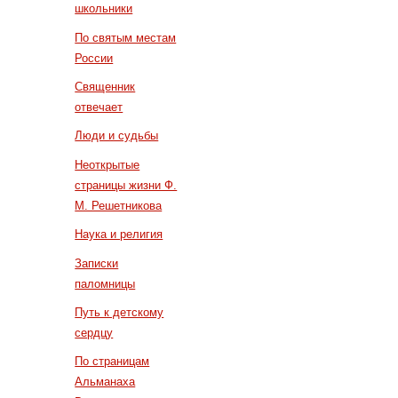
школьники
По святым местам
России
Священник
отвечает
Люди и судьбы
Неоткрытые
страницы жизни Ф.
М. Решетникова
Наука и религия
Записки
паломницы
Путь к детскому
сердцу
По страницам
Альманаха