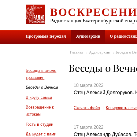
ВОСКРЕСЕН
Радиостанция Екатеринбургской епар
Программа передач
Аудиоархив
О радиостан
Главная
→
Аудиоархив
→ Беседы о В
Беседы о Веч
Беседы в школе
трезвения
18 марта 2022
Беседы о Вечном
Отец Алексий Долгоруков. 
В кругу семьи
Возвращение к
Скачать файл
|
Копировать ссы
истокам
Гость в студии
17 марта 2022
Отец Александр Дубасов. 
Да будет с вами