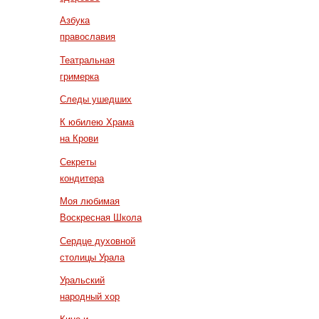
Азбука
православия
Театральная
гримерка
Следы ушедших
К юбилею Храма
на Крови
Секреты
кондитера
Моя любимая
Воскресная Школа
Сердце духовной
столицы Урала
Уральский
народный хор