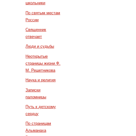
школьники
По святым местам
России
Священник
отвечает
Люди и судьбы
Неоткрытые
страницы жизни Ф.
М. Решетникова
Наука и религия
Записки
паломницы
Путь к детскому
сердцу
По страницам
Альманаха