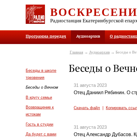
ВОСКРЕСЕН
Радиостанция Екатеринбургской епар
Программа передач
Аудиоархив
О радиостан
Главная
→
Аудиоархив
→ Беседы о В
Беседы о Веч
Беседы в школе
трезвения
31 августа 2023
Беседы о Вечном
Отец Даниил Рябинин. О ст
В кругу семьи
Возвращение к
Скачать файл
|
Копировать ссы
истокам
Гость в студии
31 августа 2023
Отец Александр Дубасов. 
Да будет с вами