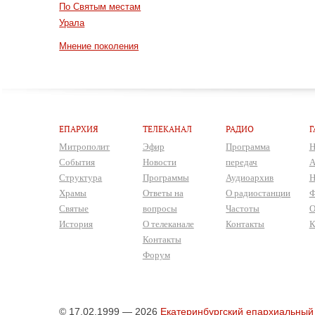
По Святым местам
Урала
Мнение поколения
ЕПАРХИЯ
ТЕЛЕКАНАЛ
РАДИО
Г
Митрополит
Эфир
Программа
Н
События
Новости
передач
А
Структура
Программы
Аудиоархив
Н
Храмы
Ответы на
О радиостанции
Ф
Святые
вопросы
Частоты
О
История
О телеканале
Контакты
К
Контакты
Форум
© 17.02.1999 — 2026
Екатеринбургский епархиальный