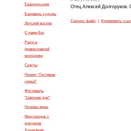
Евангельские
Отец Алексей Долгоруков. 
Баловень судьбы
Скачать файл
|
Копировать ссы
Детский взгляд
С нами Бог
Радуга
православной
молодежи
Скауты
Проект "Гостевая
семья"
Фестиваль
"Царские дни"
Основы веры
Медгородок с
доктором
Хлыновым