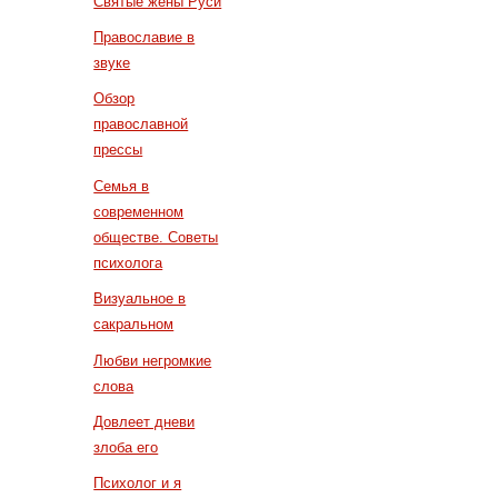
Святые жены Руси
Православие в
звуке
Обзор
православной
прессы
Семья в
современном
обществе. Советы
психолога
Визуальное в
сакральном
Любви негромкие
слова
Довлеет дневи
злоба его
Психолог и я