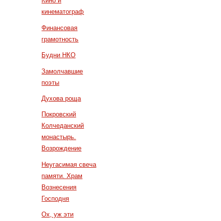
Кино и
кинематограф
Финансовая
грамотность
Будни НКО
Замолчавшие
поэты
Духова роща
Покровский
Колчеданский
монастырь.
Возрождение
Неугасимая свеча
памяти. Храм
Вознесения
Господня
Ох, уж эти