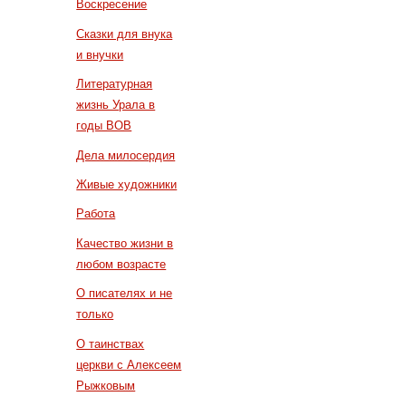
Воскресение
Сказки для внука
и внучки
Литературная
жизнь Урала в
годы ВОВ
Дела милосердия
Живые художники
Работа
Качество жизни в
любом возрасте
О писателях и не
только
О таинствах
церкви с Алексеем
Рыжковым