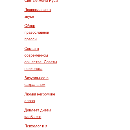
Святые жены Руси
Православие в
звуке
Обзор
православной
прессы
Семья в
современном
обществе. Советы
психолога
Визуальное в
сакральном
Любви негромкие
слова
Довлеет дневи
злоба его
Психолог и я