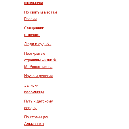
школьники
По святым местам
России
Священник
отвечает
Люди и судьбы
Неоткрытые
страницы жизни Ф.
М. Решетникова
Наука и религия
Записки
паломницы
Путь к детскому
сердцу
По страницам
Альманаха