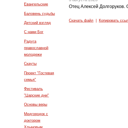
Евангельские
Отец Алексей Долгоруков. 
Баловень судьбы
Скачать файл
|
Копировать ссы
Детский взгляд
С нами Бог
Радуга
православной
молодежи
Скауты
Проект "Гостевая
семья"
Фестиваль
"Царские дни"
Основы веры
Медгородок с
доктором
Хлыновым