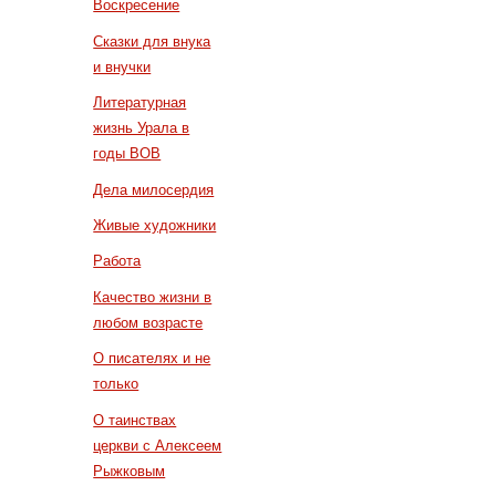
Воскресение
Сказки для внука
и внучки
Литературная
жизнь Урала в
годы ВОВ
Дела милосердия
Живые художники
Работа
Качество жизни в
любом возрасте
О писателях и не
только
О таинствах
церкви с Алексеем
Рыжковым