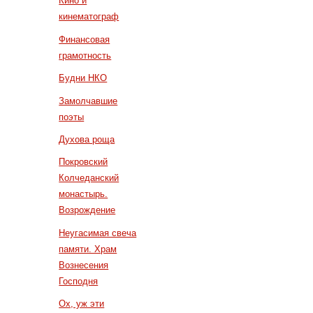
Кино и
кинематограф
Финансовая
грамотность
Будни НКО
Замолчавшие
поэты
Духова роща
Покровский
Колчеданский
монастырь.
Возрождение
Неугасимая свеча
памяти. Храм
Вознесения
Господня
Ох, уж эти