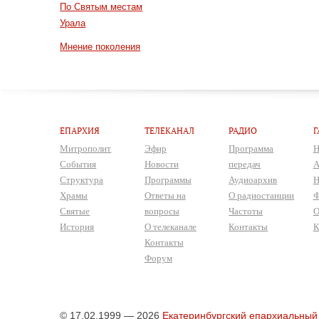
По Святым местам
Урала
Мнение поколения
ЕПАРХИЯ
ТЕЛЕКАНАЛ
РАДИО
Г
Митрополит
Эфир
Программа
Н
События
Новости
передач
А
Структура
Программы
Аудиоархив
Н
Храмы
Ответы на
О радиостанции
Ф
Святые
вопросы
Частоты
О
История
О телеканале
Контакты
К
Контакты
Форум
© 17.02.1999 — 2026
Екатеринбургский епархиальный