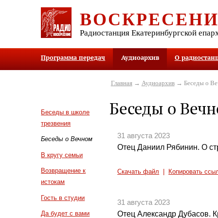
ВОСКРЕСЕН
Радиостанция Екатеринбургской епар
Программа передач
Аудиоархив
О радиостан
Главная
→
Аудиоархив
→ Беседы о В
Беседы о Веч
Беседы в школе
трезвения
31 августа 2023
Беседы о Вечном
Отец Даниил Рябинин. О ст
В кругу семьи
Возвращение к
Скачать файл
|
Копировать ссы
истокам
Гость в студии
31 августа 2023
Отец Александр Дубасов. 
Да будет с вами