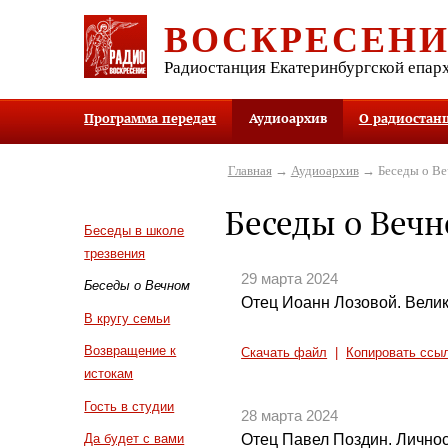
ВОСКРЕСЕН
Радиостанция Екатеринбургской епар
Программа передач
Аудиоархив
О радиостан
Главная
→
Аудиоархив
→ Беседы о В
Беседы о Веч
Беседы в школе
трезвения
29 марта 2024
Беседы о Вечном
Отец Иоанн Лозовой. Велик
В кругу семьи
Возвращение к
Скачать файл
|
Копировать ссы
истокам
Гость в студии
28 марта 2024
Отец Павел Поздин. Лично
Да будет с вами