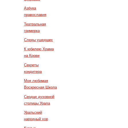
Азбука
православия
Театральная
гримерка
Следы ушедших
К юбилею Храма
на Крови
Секреты
кондитера
Моя любимая
Воскресная Школа
Сердце духовной
столицы Урала
Уральский
народный хор