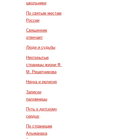
школьники
По святым местам
России
Священник
отвечает
Люди и судьбы
Неоткрытые
страницы жизни Ф.
М. Решетникова
Наука и религия
Записки
паломницы
Путь к детскому
сердцу
По страницам
Альманаха