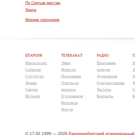
По Святым местам
Урала
Мнение поколения
ЕПАРХИЯ
ТЕЛЕКАНАЛ
РАДИО
Г
Митрополит
Эфир
Программа
Н
События
Новости
передач
А
Структура
Программы
Аудиоархив
Н
Храмы
Ответы на
О радиостанции
Ф
Святые
вопросы
Частоты
О
История
О телеканале
Контакты
К
Контакты
Форум
© 17.02.1999 — 2026
Екатеринбургский епархиальный