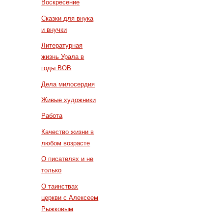
Воскресение
Сказки для внука
и внучки
Литературная
жизнь Урала в
годы ВОВ
Дела милосердия
Живые художники
Работа
Качество жизни в
любом возрасте
О писателях и не
только
О таинствах
церкви с Алексеем
Рыжковым