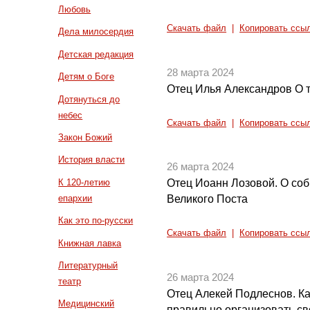
Любовь
Скачать файл
|
Копировать ссы
Дела милосердия
Детская редакция
28 марта 2024
Детям о Боге
Отец Илья Александров О 
Дотянуться до
небес
Скачать файл
|
Копировать ссы
Закон Божий
История власти
26 марта 2024
К 120-летию
Отец Иоанн Лозовой. О со
епархии
Великого Поста
Как это по-русски
Скачать файл
|
Копировать ссы
Книжная лавка
Литературный
26 марта 2024
театр
Отец Алекей Подлеснов. Ка
Медицинский
правильно организовать с