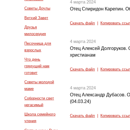
4 марта 2024
Советы Доулы
Отец Спиридон Карепин. О
Ветхий Завет
Скачать файл
|
Копировать ссы
Друзья
милосердия
4 марта 2024
Песочница для
Отец Алексей Долгоруков. О
взрослых
христианам
Что день
грядущий нам
Скачать файл
|
Копировать ссы
готовит
Советы молодой
4 марта 2024
маме
Отец Александр Дубасов. О
Соборности свет
(04.03.24)
негасимый
Школа семейного
Скачать файл
|
Копировать ссы
чтения