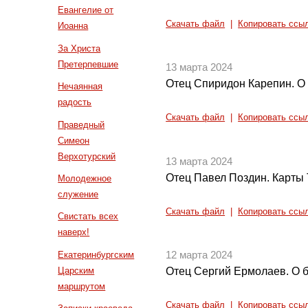
Евангелие от
Скачать файл
|
Копировать ссы
Иоанна
За Христа
Претерпевшие
13 марта 2024
Отец Спиридон Карепин. О
Нечаянная
радость
Скачать файл
|
Копировать ссы
Праведный
Симеон
Верхотурский
13 марта 2024
Отец Павел Поздин. Карты Т
Молодежное
служение
Скачать файл
|
Копировать ссы
Свистать всех
наверх!
Екатеринбургским
12 марта 2024
Царским
Отец Сергий Ермолаев. О 
маршрутом
Скачать файл
|
Копировать ссы