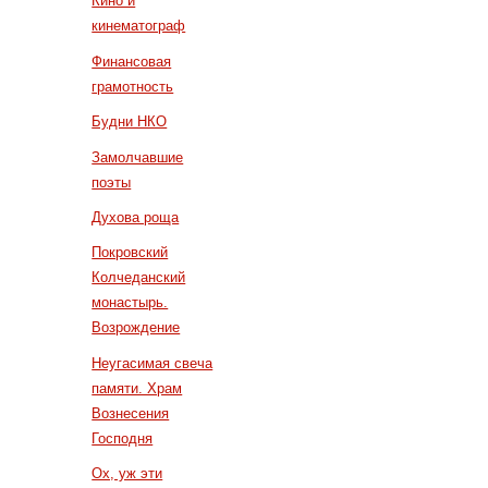
Кино и
кинематограф
Финансовая
грамотность
Будни НКО
Замолчавшие
поэты
Духова роща
Покровский
Колчеданский
монастырь.
Возрождение
Неугасимая свеча
памяти. Храм
Вознесения
Господня
Ох, уж эти