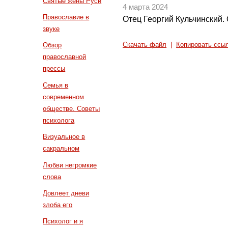
Святые жены Руси
4 марта 2024
Православие в
Отец Георгий Кульчинский.
звуке
Скачать файл
|
Копировать ссы
Обзор
православной
прессы
Семья в
современном
обществе. Советы
психолога
Визуальное в
сакральном
Любви негромкие
слова
Довлеет дневи
злоба его
Психолог и я