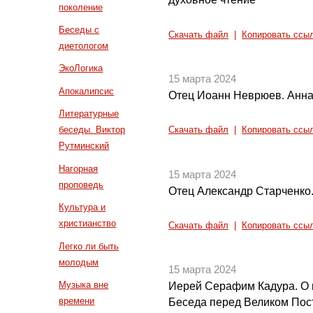
поколение
Беседы с
Скачать файл
|
Копировать ссы
диетологом
ЭкоЛогика
15 марта 2024
Апокалипсис
Отец Иоанн Неврюев. Анна 
Литературные
беседы. Виктор
Скачать файл
|
Копировать ссы
Рутминский
Нагорная
15 марта 2024
проповедь
Отец Александр Старченко
Культура и
христианство
Скачать файл
|
Копировать ссы
Легко ли быть
молодым
15 марта 2024
Музыка вне
Иерей Серафим Кадура. О 
времени
Беседа перед Великом Пос