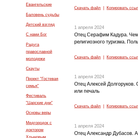
Евангельские
Скачать файл
|
Копировать ссы
Баловень судьбы
Детский взгляд
1 апреля 2024
Отец Серафим Кадура. Чем
С нами Бог
религиозного туризма. Пол
Радуга
православной
Скачать файл
|
Копировать ссы
молодежи
Скауты
1 апреля 2024
Проект "Гостевая
Отец Алексей Долгоруков. О
семья"
или печаль
Фестиваль
"Царские дни"
Скачать файл
|
Копировать ссы
Основы веры
Медгородок с
1 апреля 2024
доктором
Отец Александр Дубасов. 
Хлыновым