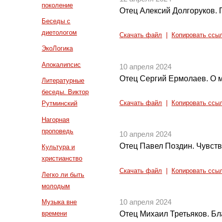
поколение
Отец Алексий Долгоруков.
Беседы с
диетологом
Скачать файл
|
Копировать ссы
ЭкоЛогика
Апокалипсис
10 апреля 2024
Отец Сергий Ермолаев. О 
Литературные
беседы. Виктор
Скачать файл
|
Копировать ссы
Рутминский
Нагорная
проповедь
10 апреля 2024
Отец Павел Поздин. Чувст
Культура и
христианство
Скачать файл
|
Копировать ссы
Легко ли быть
молодым
Музыка вне
10 апреля 2024
времени
Отец Михаил Третьяков. Б