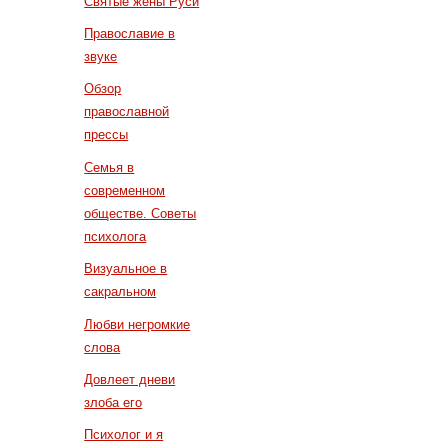
Святые жены Руси
Православие в
звуке
Обзор
православной
прессы
Семья в
современном
обществе. Советы
психолога
Визуальное в
сакральном
Любви негромкие
слова
Довлеет дневи
злоба его
Психолог и я