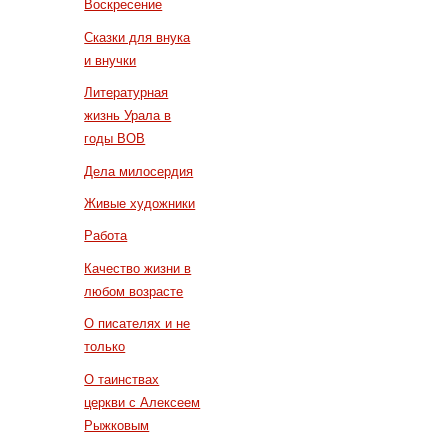
Воскресение
Сказки для внука
и внучки
Литературная
жизнь Урала в
годы ВОВ
Дела милосердия
Живые художники
Работа
Качество жизни в
любом возрасте
О писателях и не
только
О таинствах
церкви с Алексеем
Рыжковым