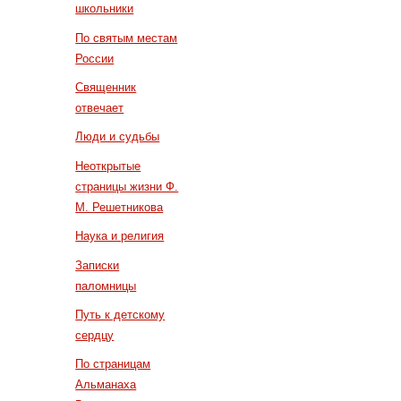
школьники
По святым местам
России
Священник
отвечает
Люди и судьбы
Неоткрытые
страницы жизни Ф.
М. Решетникова
Наука и религия
Записки
паломницы
Путь к детскому
сердцу
По страницам
Альманаха