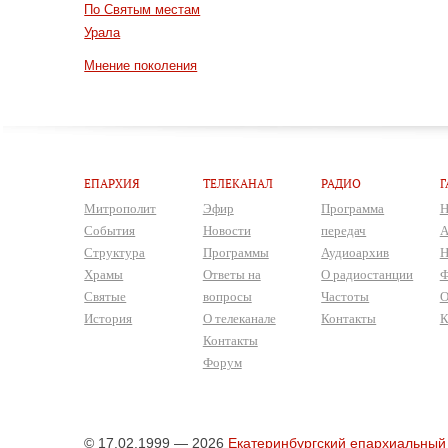
По Святым местам
Урала
Мнение поколения
ЕПАРХИЯ
ТЕЛЕКАНАЛ
РАДИО
Г
Митрополит
Эфир
Программа
Н
События
Новости
передач
А
Структура
Программы
Аудиоархив
Н
Храмы
Ответы на
О радиостанции
Ф
Святые
вопросы
Частоты
О
История
О телеканале
Контакты
К
Контакты
Форум
© 17.02.1999 — 2026
Екатеринбургский епархиальный