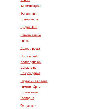
Кино и
кинематограф
Финансовая
грамотность
Будни НКО
Замолчавшие
поэты
Духова роща
Покровский
Колчеданский
монастырь.
Возрождение
Неугасимая свеча
памяти. Храм
Вознесения
Господня
Ох, уж эти