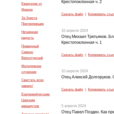
Крестопоклонная ч. 2
Евангелие от
Иоанна
Скачать файл
|
Копировать ссы
За Христа
Претерпевшие
10 апреля 2024
Нечаянная
Отец Михаил Третьяков. Б
радость
Крестопоклонная ч. 1
Праведный
Симеон
Скачать файл
|
Копировать ссы
Верхотурский
Молодежное
10 апреля 2024
служение
Отец Алексей Долгоруков.
Свистать всех
наверх!
Скачать файл
|
Копировать ссы
Екатеринбургским
Царским
5 апреля 2024
маршрутом
Отец Павел Поздин. Как пре