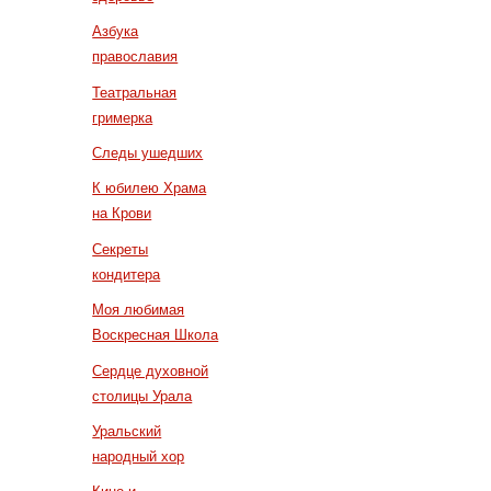
Азбука
православия
Театральная
гримерка
Следы ушедших
К юбилею Храма
на Крови
Секреты
кондитера
Моя любимая
Воскресная Школа
Сердце духовной
столицы Урала
Уральский
народный хор