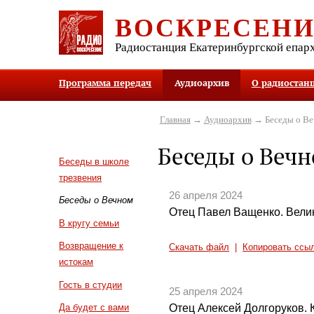
ВОСКРЕСЕН
Радиостанция Екатеринбургской епар
Программа передач
Аудиоархив
О радиостан
Главная
→
Аудиоархив
→ Беседы о В
Беседы о Веч
Беседы в школе
трезвения
26 апреля 2024
Беседы о Вечном
Отец Павел Ващенко. Вели
В кругу семьи
Возвращение к
Скачать файл
|
Копировать ссы
истокам
Гость в студии
25 апреля 2024
Отец Алексей Долгоруков. 
Да будет с вами