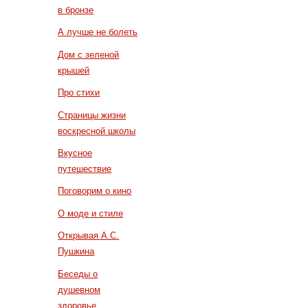
в бронзе
А лучше не болеть
Дом с зеленой
крышей
Про стихи
Страницы жизни
воскресной школы
Вкусное
путешествие
Поговорим о кино
О моде и стиле
Открывая А.С.
Пушкина
Беседы о
душевном
здоровье