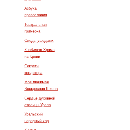
Азбука
православия
Театральная
гримерка
Следы ушедших
К юбилею Храма
на Крови
Секреты
кондитера
Моя любимая
Воскресная Школа
Сердце духовной
столицы Урала
Уральский
народный хор