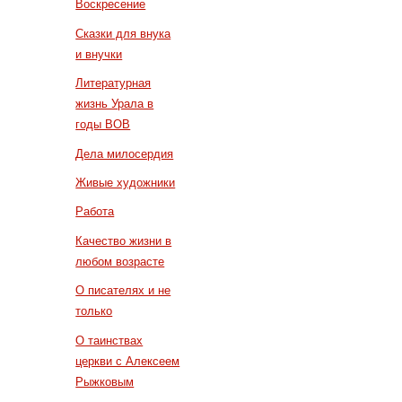
Воскресение
Сказки для внука
и внучки
Литературная
жизнь Урала в
годы ВОВ
Дела милосердия
Живые художники
Работа
Качество жизни в
любом возрасте
О писателях и не
только
О таинствах
церкви с Алексеем
Рыжковым