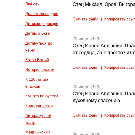
Отец Михаил Юров. Выгора
Любовь
Дела милосердия
Скачать файл
|
Копировать ссы
Детская редакция
Детям о Боге
29 июля 2026
Дотянуться до
Отец Иоанн Авдюшин. Прак
небес
от сердца, а не просто чита
Закон Божий
Скачать файл
|
Копировать ссы
История власти
К 120-летию
епархии
29 июля 2026
Отец Иоанн Авдюшин. Палом
Как это по-русски
духовному спасению
Книжная лавка
Литературный
Скачать файл
|
Копировать ссы
театр
Медицинский
29 июля 2026