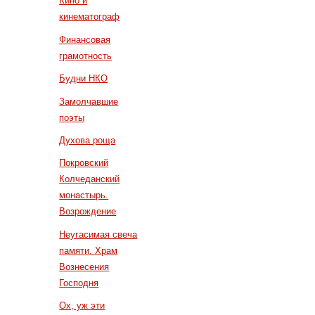
Кино и
кинематограф
Финансовая
грамотность
Будни НКО
Замолчавшие
поэты
Духова роща
Покровский
Колчеданский
монастырь.
Возрождение
Неугасимая свеча
памяти. Храм
Вознесения
Господня
Ох, уж эти