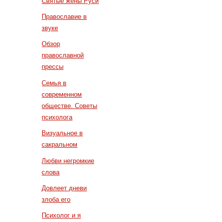
Святые жены Руси
Православие в
звуке
Обзор
православной
прессы
Семья в
современном
обществе. Советы
психолога
Визуальное в
сакральном
Любви негромкие
слова
Довлеет дневи
злоба его
Психолог и я