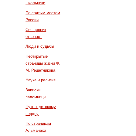
школьники
По святым местам
России
Священник
отвечает
Люди и судьбы
Неоткрытые
страницы жизни Ф.
М. Решетникова
Наука и религия
Записки
паломницы
Путь к детскому
сердцу
По страницам
Альманаха