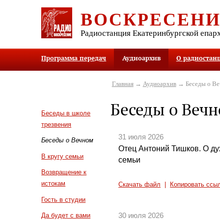
ВОСКРЕСЕН
Радиостанция Екатеринбургской епар
Программа передач
Аудиоархив
О радиостан
Главная
→
Аудиоархив
→ Беседы о В
Беседы о Веч
Беседы в школе
трезвения
31 июля 2026
Беседы о Вечном
Отец Антоний Тишков. О д
В кругу семьи
семьи
Возвращение к
истокам
Скачать файл
|
Копировать ссы
Гость в студии
30 июля 2026
Да будет с вами