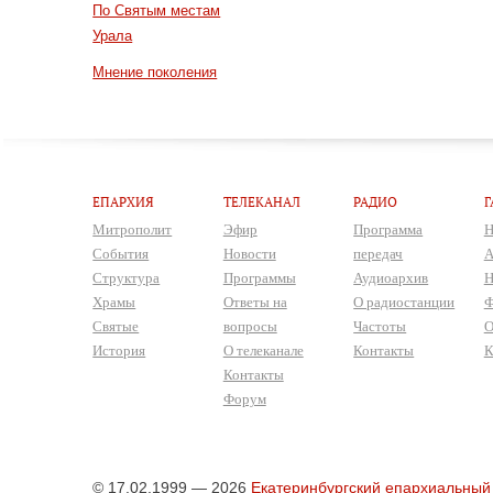
По Святым местам
Урала
Мнение поколения
ЕПАРХИЯ
ТЕЛЕКАНАЛ
РАДИО
Г
Митрополит
Эфир
Программа
Н
События
Новости
передач
А
Структура
Программы
Аудиоархив
Н
Храмы
Ответы на
О радиостанции
Ф
Святые
вопросы
Частоты
О
История
О телеканале
Контакты
К
Контакты
Форум
© 17.02.1999 — 2026
Екатеринбургский епархиальный