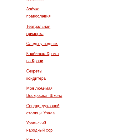
Азбука
православия
Театральная
гримерка
Следы ушедших
К юбилею Храма
на Крови
Секреты
кондитера
Моя любимая
Воскресная Школа
Сердце духовной
столицы Урала
Уральский
народный хор