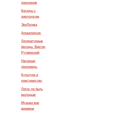
поколение
Беседы с
диетологом
ЭкоЛогика
Апокалипсис
Литературные
беседы. Виктор
Рутминский
Нагорная
проповедь
Культура и
христианство
Легко ли быть
молодым
Музыка вне
времени