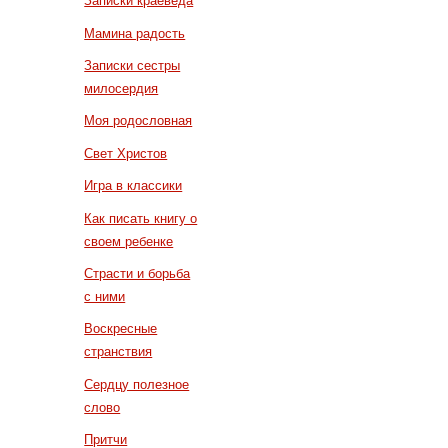
Записки краеведа
Мамина радость
Записки сестры
милосердия
Моя родословная
Свет Христов
Игра в классики
Как писать книгу о
своем ребенке
Страсти и борьба
с ними
Воскресные
странствия
Сердцу полезное
слово
Притчи