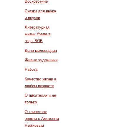
Воскресение
Сказки для внука
и внучки
Литературная
жизнь Урала в
годы ВОВ
Дела милосердия
Живые художники
Работа
Качество жизни в
любом возрасте
О писателях и не
только
О таинствах
церкви с Алексеем
Рыжковым