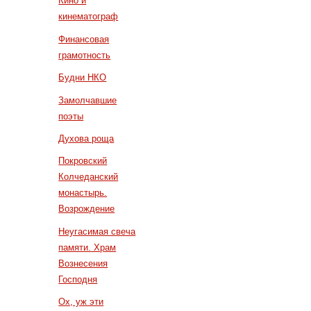
Кино и
кинематограф
Финансовая
грамотность
Будни НКО
Замолчавшие
поэты
Духова роща
Покровский
Колчеданский
монастырь.
Возрождение
Неугасимая свеча
памяти. Храм
Вознесения
Господня
Ох, уж эти