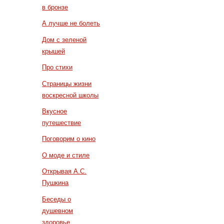
в бронзе
А лучше не болеть
Дом с зеленой
крышей
Про стихи
Страницы жизни
воскресной школы
Вкусное
путешествие
Поговорим о кино
О моде и стиле
Открывая А.С.
Пушкина
Беседы о
душевном
здоровье