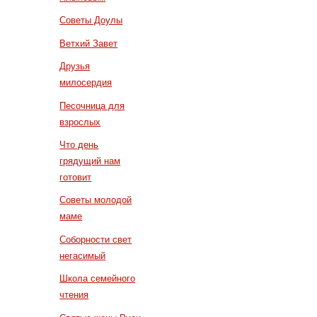
Советы Доулы
Ветхий Завет
Друзья
милосердия
Песочница для
взрослых
Что день
грядущий нам
готовит
Советы молодой
маме
Соборности свет
негасимый
Школа семейного
чтения