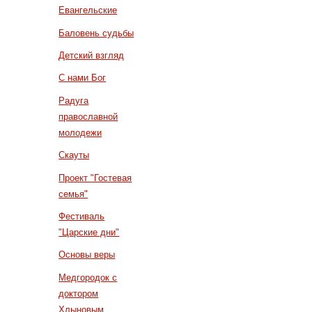
Евангельские
Баловень судьбы
Детский взгляд
С нами Бог
Радуга
православной
молодежи
Скауты
Проект "Гостевая
семья"
Фестиваль
"Царские дни"
Основы веры
Медгородок с
доктором
Хлыновым