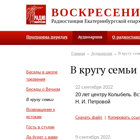
ВОСКРЕСЕН
Радиостанция Екатеринбургской епар
Программа передач
Аудиоархив
О радиостан
Главная
→
Аудиоархив
→ В кругу сем
В кругу семьи
Беседы в школе
трезвения
22 сентября 2022
Беседы о Вечном
20 лет центру Колыбель. В
В кругу семьи
Н. И. Петровой
Возвращение к
истокам
Скачать файл
|
Копировать ссы
Гость в студии
9 сентября 2022
Да будет с вами