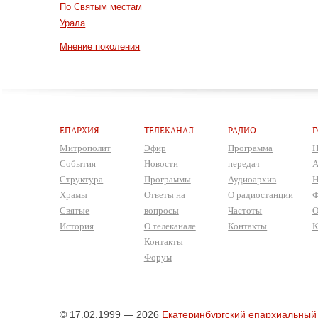
По Святым местам
Урала
Мнение поколения
ЕПАРХИЯ
ТЕЛЕКАНАЛ
РАДИО
Г
Митрополит
Эфир
Программа
Н
События
Новости
передач
А
Структура
Программы
Аудиоархив
Н
Храмы
Ответы на
О радиостанции
Ф
Святые
вопросы
Частоты
О
История
О телеканале
Контакты
К
Контакты
Форум
© 17.02.1999 — 2026
Екатеринбургский епархиальный