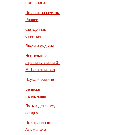
школьники
По святым местам
России
Священник
отвечает
Люди и судьбы
Неоткрытые
страницы жизни Ф.
М. Решетникова
Наука и религия
Записки
паломницы
Путь к детскому
сердцу
По страницам
Альманаха