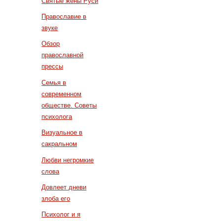
Святые жены Руси
Православие в
звуке
Обзор
православной
прессы
Семья в
современном
обществе. Советы
психолога
Визуальное в
сакральном
Любви негромкие
слова
Довлеет дневи
злоба его
Психолог и я