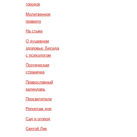
городок
Молитвенное
правило
На стыке
О душевном
здоровье. Беседа
с психологом
Поэтическая
страничка
Православный
календарь
Просветители
Репортаж дня
Сад и огород
Святой Лик