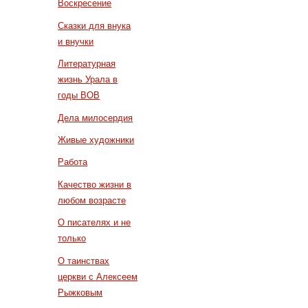
Воскресение
Сказки для внука
и внучки
Литературная
жизнь Урала в
годы ВОВ
Дела милосердия
Живые художники
Работа
Качество жизни в
любом возрасте
О писателях и не
только
О таинствах
церкви с Алексеем
Рыжковым