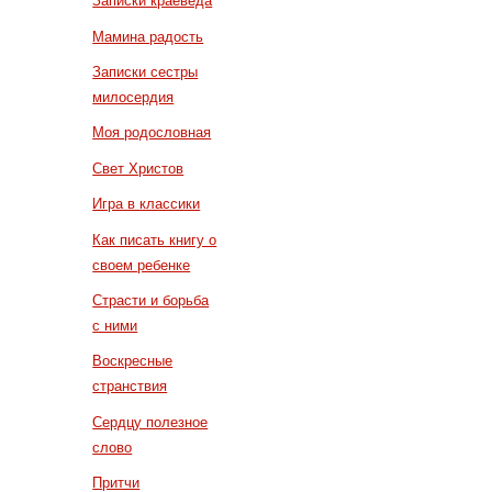
Записки краеведа
Мамина радость
Записки сестры
милосердия
Моя родословная
Свет Христов
Игра в классики
Как писать книгу о
своем ребенке
Страсти и борьба
с ними
Воскресные
странствия
Сердцу полезное
слово
Притчи