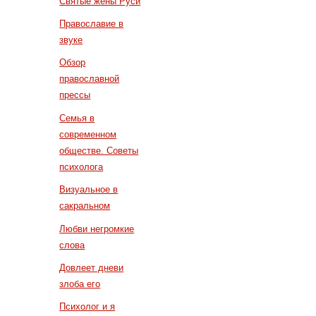
Святые жены Руси
Православие в
звуке
Обзор
православной
прессы
Семья в
современном
обществе. Советы
психолога
Визуальное в
сакральном
Любви негромкие
слова
Довлеет дневи
злоба его
Психолог и я