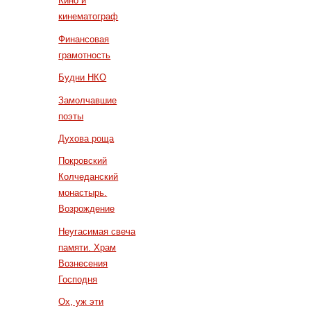
Кино и
кинематограф
Финансовая
грамотность
Будни НКО
Замолчавшие
поэты
Духова роща
Покровский
Колчеданский
монастырь.
Возрождение
Неугасимая свеча
памяти. Храм
Вознесения
Господня
Ох, уж эти