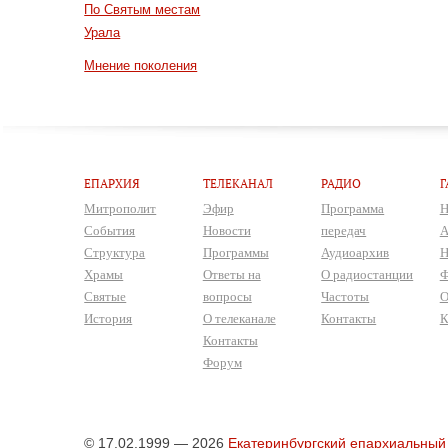
По Святым местам
Урала
Мнение поколения
ЕПАРХИЯ
ТЕЛЕКАНАЛ
РАДИО
Г
Митрополит
Эфир
Программа
Н
События
Новости
передач
А
Структура
Программы
Аудиоархив
Н
Храмы
Ответы на
О радиостанции
Ф
Святые
вопросы
Частоты
О
История
О телеканале
Контакты
К
Контакты
Форум
© 17.02.1999 — 2026
Екатеринбургский епархиальный