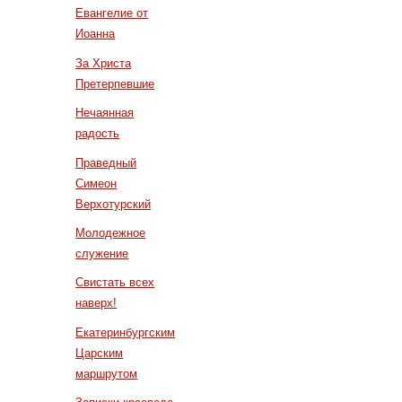
Евангелие от
Иоанна
За Христа
Претерпевшие
Нечаянная
радость
Праведный
Симеон
Верхотурский
Молодежное
служение
Свистать всех
наверх!
Екатеринбургским
Царским
маршрутом