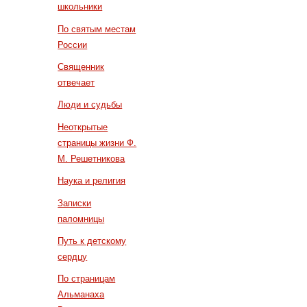
школьники
По святым местам
России
Священник
отвечает
Люди и судьбы
Неоткрытые
страницы жизни Ф.
М. Решетникова
Наука и религия
Записки
паломницы
Путь к детскому
сердцу
По страницам
Альманаха