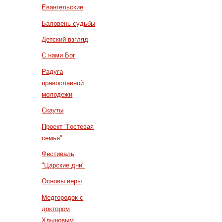
Евангельские
Баловень судьбы
Детский взгляд
С нами Бог
Радуга
православной
молодежи
Скауты
Проект "Гостевая
семья"
Фестиваль
"Царские дни"
Основы веры
Медгородок с
доктором
Хлыновым