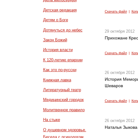
Детская редакция
Скачать файл
|
Коп
Детям о Боге
Дотянуться до небес
29 октября 2012
Прихожане Крес
Закон Божий
История власти
Скачать файл
|
Коп
К 120-летию епархии
Как это по-русски
26 октября 2012
История Мемори
Книжная лавка
Шеваров
Литературный театр
Медицинский городок
Скачать файл
|
Коп
Молитвенное правило
На стыке
26 октября 2012
Наталья Зыкова
О душевном здоровье.
Беседа с психологом