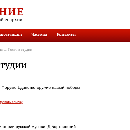
НИЕ
ой епархии
диостанции
Частоты
Контакты
ив
→ Гость в студии
студии
о Форуме Единство-оружие нашей победы
ировать ссылку
истории русской музыки. Д.Бортнянский