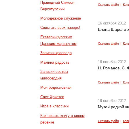
Праведный Симеон
Скачать файл
|
Коп
Верхотурский
Молодежное служение
16 октября 2012
Свистать всех наверх!
Елена Шарф о х
Екатеринбургским
Царским маршрутом
Скачать файл
|
Коп
Записки краеведа
16 октября 2012
Мамина радость
Н. Романов, С.
Записки сестры
милосердия
Скачать файл
|
Коп
Моя родословная
Свет Христов
16 октября 2012
Игра в классики
Музей редкой кн
Как писать книгу о своем
Скачать файл
|
Коп
ребенке