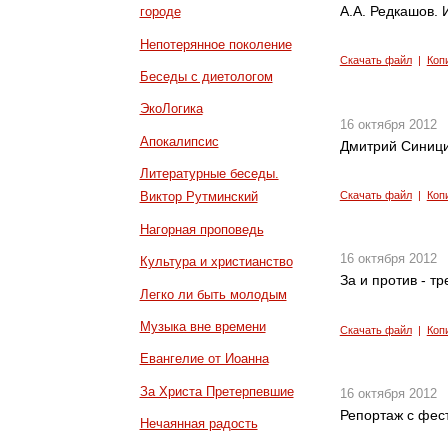
А.А. Редкашов. 
городе
Непотерянное поколение
Скачать файл
|
Коп
Беседы с диетологом
ЭкоЛогика
16 октября 2012
Апокалипсис
Дмитрий Синици
Литературные беседы.
Скачать файл
|
Коп
Виктор Рутминский
Нагорная проповедь
16 октября 2012
Культура и христианство
За и против - т
Легко ли быть молодым
Музыка вне времени
Скачать файл
|
Коп
Евангелие от Иоанна
За Христа Претерпевшие
16 октября 2012
Репортаж с фес
Нечаянная радость