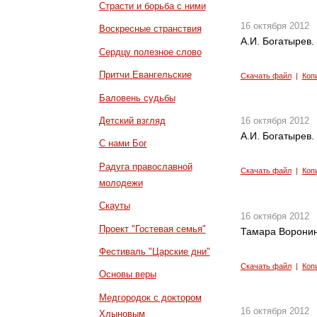
Страсти и борьба с ними
16 октября 2012
Воскресные странствия
А.И. Богатырев.
Сердцу полезное слово
Притчи Евангельские
Скачать файл
|
Коп
Баловень судьбы
Детский взгляд
16 октября 2012
А.И. Богатырев.
С нами Бог
Радуга православной
Скачать файл
|
Коп
молодежи
Скауты
16 октября 2012
Проект "Гостевая семья"
Тамара Воронин
Фестиваль "Царские дни"
Скачать файл
|
Коп
Основы веры
Медгородок с доктором
16 октября 2012
Хлыновым