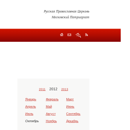
Русская Православная Церковь
Московский Патриархат
2012
2011
2013
Январь
Февраль
Март
Апрель
Май
Июнь
Июль
Август
Сентябрь
Октябрь
Ноябрь
Декабрь