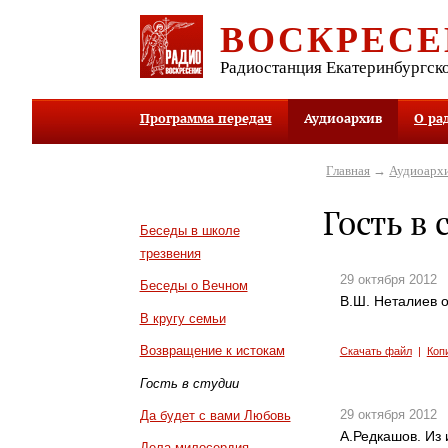
ВОСКРЕСЕ
Радиостанция Екатеринбургск
Программа передач
Аудиоархив
О ра
Главная
→
Аудиоарх
Гость в 
Беседы в школе
трезвения
29 октября 2012
Беседы о Вечном
В.Ш. Неталиев 
В кругу семьи
Возвращение к истокам
Скачать файл
|
Коп
Гость в студии
29 октября 2012
Да будет с вами Любовь
А.Редкашов. Из 
Дела милосердия