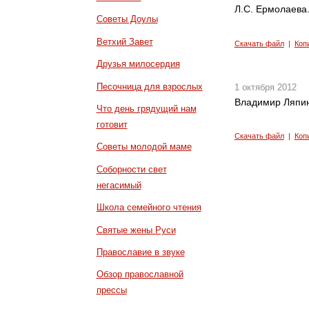
Л.С. Ермолаева
Советы Доулы
Ветхий Завет
Скачать файл
|
Коп
Друзья милосердия
Песочница для взрослых
1 октября 2012
Владимир Ляпин
Что день грядущий нам
готовит
Скачать файл
|
Коп
Советы молодой маме
Соборности свет
негасимый
Школа семейного чтения
Святые жены Руси
Православие в звуке
Обзор православной
прессы