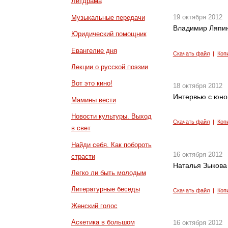
Литдрама
19 октября 2012
Музыкальные передачи
Владимир Ляпин
Юридический помощник
Евангелие дня
Скачать файл
|
Коп
Лекции о русской поэзии
Вот это кино!
18 октября 2012
Интервью с юно
Мамины вести
Новости культуры. Выход
Скачать файл
|
Коп
в свет
Найди себя. Как побороть
16 октября 2012
страсти
Наталья Зыкова 
Легко ли быть молодым
Литературные беседы
Скачать файл
|
Коп
Женский голос
Аскетика в большом
16 октября 2012