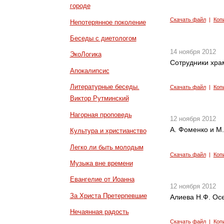
городе
Скачать файл
|
Коп
Непотерянное поколение
Беседы с диетологом
14 ноября 2012
ЭкоЛогика
Сотрудники хра
Апокалипсис
Литературные беседы.
Скачать файл
|
Коп
Виктор Рутминский
Нагорная проповедь
12 ноября 2012
А. Фоменко и М.
Культура и христианство
Легко ли быть молодым
Скачать файл
|
Коп
Музыка вне времени
Евангелие от Иоанна
12 ноября 2012
За Христа Претерпевшие
Алиева Н.Ф. Ос
Нечаянная радость
Скачать файл
|
Коп