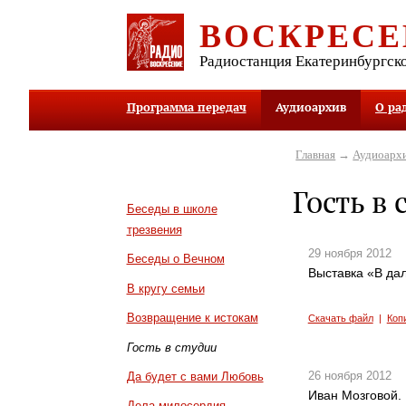
ВОСКРЕСЕ
Радиостанция Екатеринбургск
Программа передач
Аудиоархив
О ра
Главная
→
Аудиоарх
Гость в 
Беседы в школе
трезвения
29 ноября 2012
Беседы о Вечном
Выставка «В да
В кругу семьи
Возвращение к истокам
Скачать файл
|
Коп
Гость в студии
26 ноября 2012
Да будет с вами Любовь
Иван Мозговой.
Дела милосердия