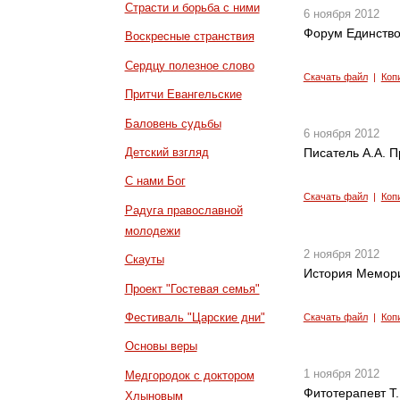
Страсти и борьба с ними
6 ноября 2012
Форум Единство
Воскресные странствия
Сердцу полезное слово
Скачать файл
|
Коп
Притчи Евангельские
Баловень судьбы
6 ноября 2012
Детский взгляд
Писатель А.А. 
С нами Бог
Скачать файл
|
Коп
Радуга православной
молодежи
2 ноября 2012
Скауты
История Мемориа
Проект "Гостевая семья"
Фестиваль "Царские дни"
Скачать файл
|
Коп
Основы веры
1 ноября 2012
Медгородок с доктором
Фитотерапевт Т
Хлыновым