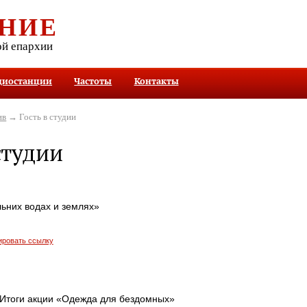
НИЕ
ой епархии
диостанции
Частоты
Контакты
ив
→ Гость в студии
студии
льних водах и землях»
ировать ссылку
 Итоги акции «Одежда для бездомных»