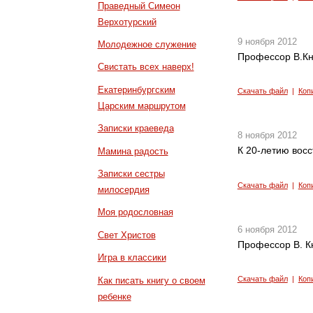
Праведный Симеон
Верхотурский
9 ноября 2012
Молодежное служение
Профессор В.Кня
Свистать всех наверх!
Екатеринбургским
Скачать файл
|
Коп
Царским маршрутом
Записки краеведа
8 ноября 2012
К 20-летию вос
Мамина радость
Записки сестры
Скачать файл
|
Коп
милосердия
Моя родословная
6 ноября 2012
Свет Христов
Профессор В. К
Игра в классики
Скачать файл
|
Коп
Как писать книгу о своем
ребенке