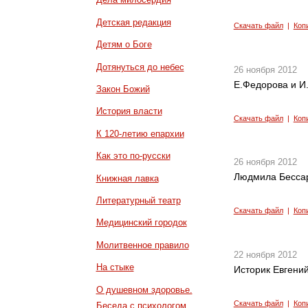
Детская редакция
Скачать файл
|
Коп
Детям о Боге
Дотянуться до небес
26 ноября 2012
Е.Федорова и И
Закон Божий
История власти
Скачать файл
|
Коп
К 120-летию епархии
Как это по-русски
26 ноября 2012
Людмила Бессар
Книжная лавка
Литературный театр
Скачать файл
|
Коп
Медицинский городок
Молитвенное правило
22 ноября 2012
На стыке
Историк Евгений
О душевном здоровье.
Скачать файл
|
Коп
Беседа с психологом