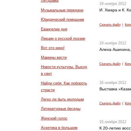
Литдрама
19 ноября 2012
И. Хмара и К. 
Музыкальные передачи
Юридический помощник
Скачать файл
|
Коп
Евангелие дня
Лекции о русской поэзии
19 ноября 2012
Вот это кино!
Алена Ашихина,
Мамины вести
Скачать файл
|
Коп
Новости культуры. Выход
в свет
16 ноября 2012
Найди себя. Как побороть
Выставка «Каза
страсти
Легко ли быть молодым
Скачать файл
|
Коп
Литературные беседы
Женский голос
15 ноября 2012
Аскетика в большом
К 20-летию восс