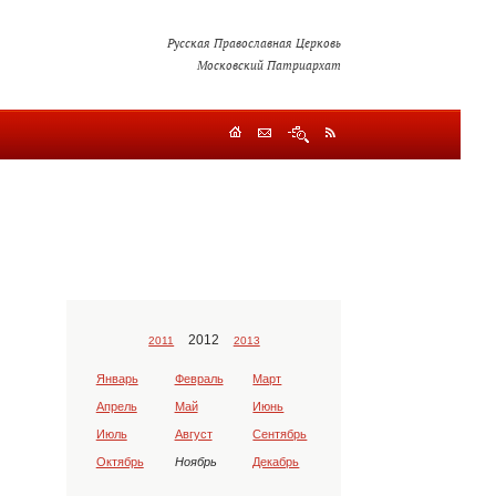
Русская Православная Церковь
Московский Патриархат
2012
2011
2013
Январь
Февраль
Март
Апрель
Май
Июнь
Июль
Август
Сентябрь
Октябрь
Ноябрь
Декабрь