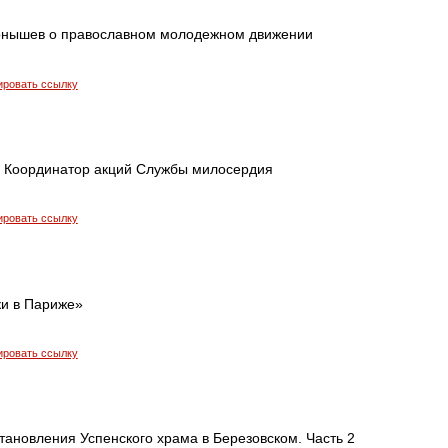
Конышев о православном молодежном движении
ировать ссылку
 Координатор акций Службы милосердия
ировать ссылку
ки в Париже»
ировать ссылку
тановления Успенского храма в Березовском. Часть 2