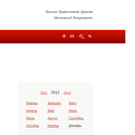
Русская Православная Церковь
Московский Патриархат
2012
2011
2013
Январь
Февраль
Март
Апрель
Май
Июнь
Июль
Август
Сентябрь
Октябрь
Ноябрь
Декабрь