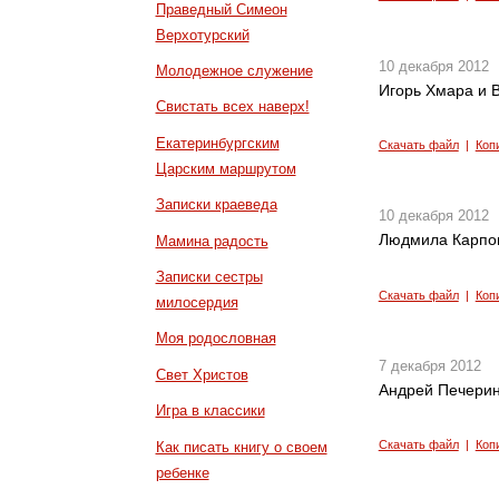
Праведный Симеон
Верхотурский
10 декабря 2012
Молодежное служение
Игорь Хмара и 
Свистать всех наверх!
Екатеринбургским
Скачать файл
|
Коп
Царским маршрутом
Записки краеведа
10 декабря 2012
Людмила Карпов
Мамина радость
Записки сестры
Скачать файл
|
Коп
милосердия
Моя родословная
7 декабря 2012
Свет Христов
Андрей Печерин
Игра в классики
Скачать файл
|
Коп
Как писать книгу о своем
ребенке