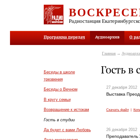
ВОСКРЕСЕ
Радиостанция Екатеринбургск
Программа передач
Аудиоархив
О ра
Главная
→
Аудиоарх
Гость в 
Беседы в школе
трезвения
27 декабря 2012
Беседы о Вечном
Выставка Преодо
В кругу семьи
Возвращение к истокам
Скачать файл
|
Коп
Гость в студии
26 декабря 2012
Да будет с вами Любовь
Преподаватель 
Дела милосердия