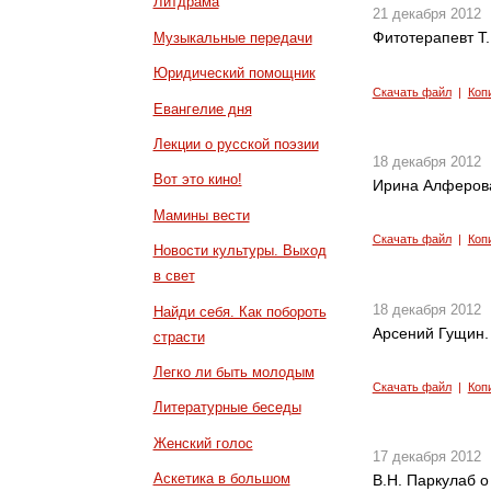
Литдрама
21 декабря 2012
Фитотерапевт Т
Музыкальные передачи
Юридический помощник
Скачать файл
|
Коп
Евангелие дня
Лекции о русской поэзии
18 декабря 2012
Вот это кино!
Ирина Алферов
Мамины вести
Скачать файл
|
Коп
Новости культуры. Выход
в свет
18 декабря 2012
Найди себя. Как побороть
Арсений Гущин.
страсти
Легко ли быть молодым
Скачать файл
|
Коп
Литературные беседы
Женский голос
17 декабря 2012
Аскетика в большом
В.Н. Паркулаб о