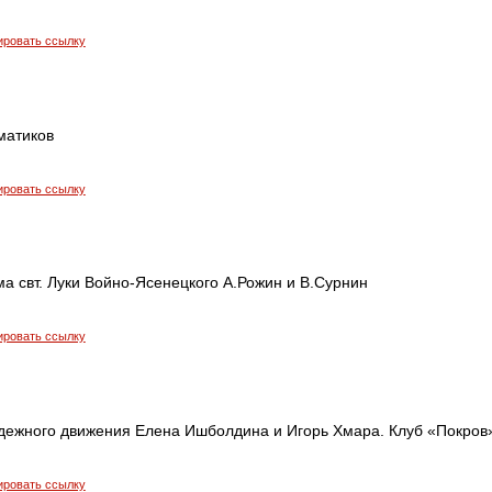
ировать ссылку
матиков
ировать ссылку
а свт. Луки Войно-Ясенецкого А.Рожин и В.Сурнин
ировать ссылку
дежного движения Елена Ишболдина и Игорь Хмара. Клуб «Покров
ировать ссылку