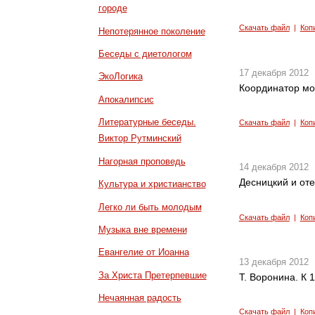
городе
Скачать файл
|
Коп
Непотерянное поколение
Беседы с диетологом
17 декабря 2012
ЭкоЛогика
Координатор мо
Апокалипсис
Литературные беседы.
Скачать файл
|
Коп
Виктор Рутминский
Нагорная проповедь
14 декабря 2012
Десницкий и от
Культура и христианство
Легко ли быть молодым
Скачать файл
|
Коп
Музыка вне времени
Евангелие от Иоанна
13 декабря 2012
За Христа Претерпевшие
Т. Воронина. К
Нечаянная радость
Скачать файл
|
Коп