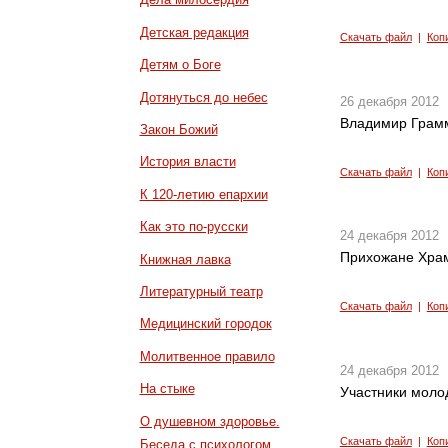
Детская редакция
Скачать файл
|
Коп
Детям о Боге
Дотянуться до небес
26 декабря 2012
Владимир Грам
Закон Божий
История власти
Скачать файл
|
Коп
К 120-летию епархии
Как это по-русски
24 декабря 2012
Прихожане Храм
Книжная лавка
Литературный театр
Скачать файл
|
Коп
Медицинский городок
Молитвенное правило
24 декабря 2012
На стыке
Участники моло
О душевном здоровье.
Скачать файл
|
Коп
Беседа с психологом