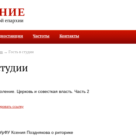
НИЕ
ой епархии
диостанции
Частоты
Контакты
ив
→ Гость в студии
студии
ление. Церковь и совесткая власть. Часть 2
ировать ссылку
УрФУ Ксения Позднякова о риторике