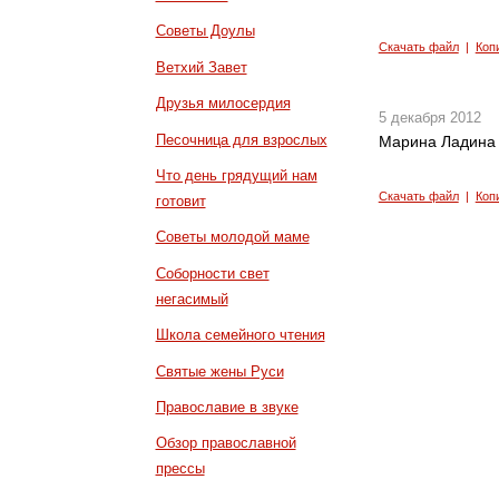
Советы Доулы
Скачать файл
|
Коп
Ветхий Завет
Друзья милосердия
5 декабря 2012
Песочница для взрослых
Марина Ладина 
Что день грядущий нам
Скачать файл
|
Коп
готовит
Советы молодой маме
Соборности свет
негасимый
Школа семейного чтения
Святые жены Руси
Православие в звуке
Обзор православной
прессы