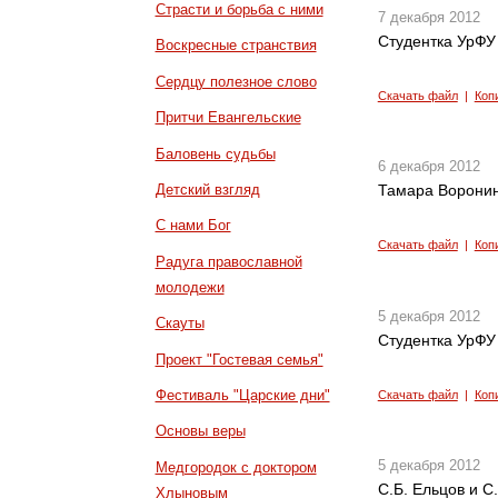
Страсти и борьба с ними
7 декабря 2012
Студентка УрФУ
Воскресные странствия
Сердцу полезное слово
Скачать файл
|
Коп
Притчи Евангельские
Баловень судьбы
6 декабря 2012
Детский взгляд
Тамара Воронин
С нами Бог
Скачать файл
|
Коп
Радуга православной
молодежи
5 декабря 2012
Скауты
Студентка УрФУ
Проект "Гостевая семья"
Фестиваль "Царские дни"
Скачать файл
|
Коп
Основы веры
5 декабря 2012
Медгородок с доктором
С.Б. Ельцов и С
Хлыновым