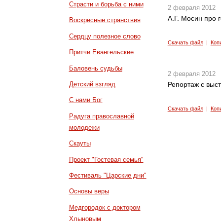
Страсти и борьба с ними
2 февраля 2012
А.Г. Мосин про 
Воскресные странствия
Сердцу полезное слово
Скачать файл
|
Коп
Притчи Евангельские
Баловень судьбы
2 февраля 2012
Детский взгляд
Репортаж с выст
С нами Бог
Скачать файл
|
Коп
Радуга православной
молодежи
Скауты
Проект "Гостевая семья"
Фестиваль "Царские дни"
Основы веры
Медгородок с доктором
Хлыновым