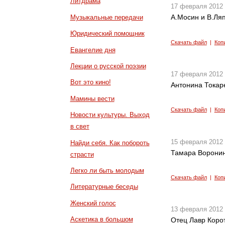
Литдрама
17 февраля 2012
А.Мосин и В.Ляп
Музыкальные передачи
Юридический помощник
Скачать файл
|
Коп
Евангелие дня
Лекции о русской поэзии
17 февраля 2012
Вот это кино!
Антонина Токаре
Мамины вести
Скачать файл
|
Коп
Новости культуры. Выход
в свет
15 февраля 2012
Найди себя. Как побороть
Тамара Воронина
страсти
Легко ли быть молодым
Скачать файл
|
Коп
Литературные беседы
Женский голос
13 февраля 2012
Аскетика в большом
Отец Лавр Корот