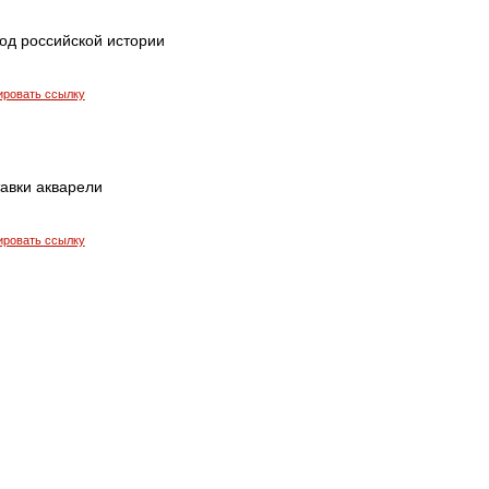
год российской истории
ировать ссылку
авки акварели
ировать ссылку