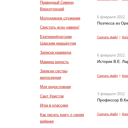
Праведный Симеон
Верхотурский
6 февраля 2012
Молодежное служение
Поэтесса из Оре
Свистать всех наверх!
Екатеринбургским
Скачать файл
|
Коп
Царским маршрутом
Записки краеведа
6 февраля 2012
Историк В.Е. Ла
Мамина радость
Записки сестры
Скачать файл
|
Коп
милосердия
Моя родословная
3 февраля 2012
Свет Христов
Профессор В.Кн
Игра в классики
Скачать файл
|
Коп
Как писать книгу о своем
ребенке