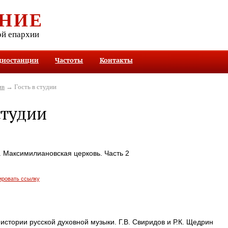
НИЕ
ой епархии
диостанции
Частоты
Контакты
ив
→ Гость в студии
студии
. Максимилиановская церковь. Часть 2
ировать ссылку
 истории русской духовной музыки. Г.В. Свиридов и Р.К. Щедрин