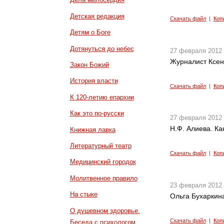
Детская редакция
Скачать файл
|
Коп
Детям о Боге
Дотянуться до небес
27 февраля 2012
Журналист Ксен
Закон Божий
История власти
Скачать файл
|
Коп
К 120-летию епархии
Как это по-русски
27 февраля 2012
Н.Ф. Алиева. Ка
Книжная лавка
Литературный театр
Скачать файл
|
Коп
Медицинский городок
Молитвенное правило
23 февраля 2012
На стыке
Ольга Бухаркина
О душевном здоровье.
Скачать файл
|
Коп
Беседа с психологом