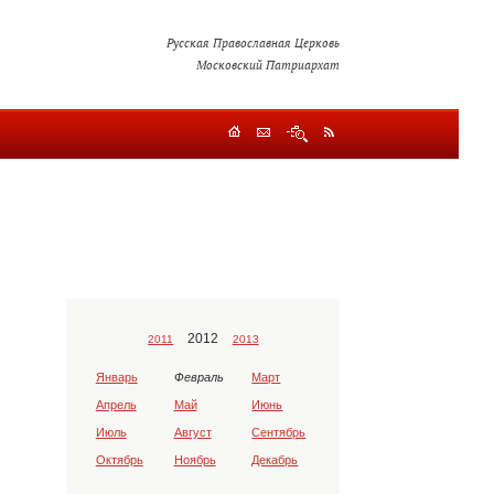
Русская Православная Церковь
Московский Патриархат
2012
2011
2013
Январь
Февраль
Март
Апрель
Май
Июнь
Июль
Август
Сентябрь
Октябрь
Ноябрь
Декабрь