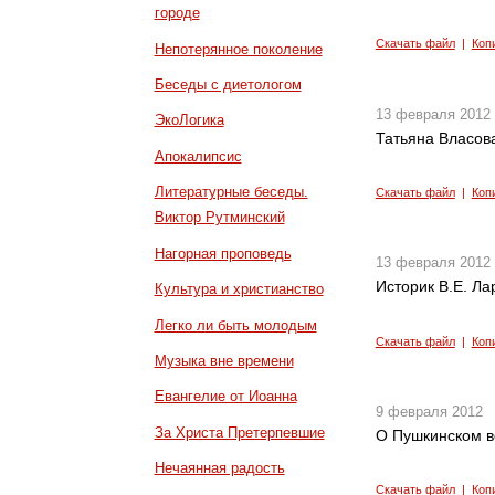
городе
Скачать файл
|
Коп
Непотерянное поколение
Беседы с диетологом
13 февраля 2012
ЭкоЛогика
Татьяна Власов
Апокалипсис
Литературные беседы.
Скачать файл
|
Коп
Виктор Рутминский
Нагорная проповедь
13 февраля 2012
Историк В.Е. Ла
Культура и христианство
Легко ли быть молодым
Скачать файл
|
Коп
Музыка вне времени
Евангелие от Иоанна
9 февраля 2012
За Христа Претерпевшие
О Пушкинском в
Нечаянная радость
Скачать файл
|
Коп