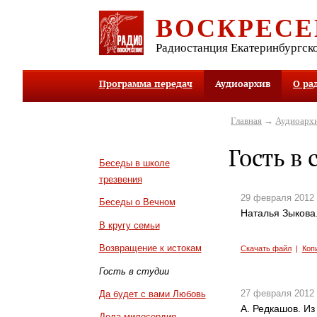
ВОСКРЕСЕ
Радиостанция Екатеринбургск
Программа передач
Аудиоархив
О ра
Главная
→
Аудиоарх
Гость в 
Беседы в школе
трезвения
29 февраля 2012
Беседы о Вечном
Наталья Зыкова
В кругу семьи
Возвращение к истокам
Скачать файл
|
Коп
Гость в студии
27 февраля 2012
Да будет с вами Любовь
А. Редкашов. Из
Дела милосердия