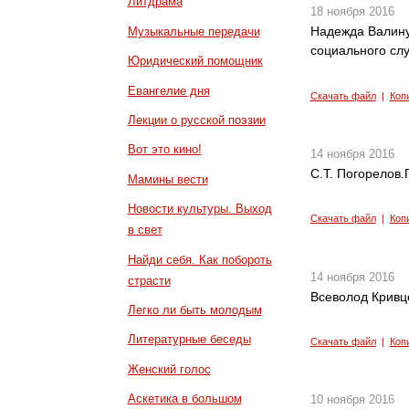
Литдрама
18 ноября 2016
Надежда Валину
Музыкальные передачи
социального сл
Юридический помощник
Евангелие дня
Скачать файл
|
Коп
Лекции о русской поэзии
Вот это кино!
14 ноября 2016
С.Т. Погорелов
Мамины вести
Новости культуры. Выход
Скачать файл
|
Коп
в свет
Найди себя. Как побороть
14 ноября 2016
страсти
Всеволод Кривц
Легко ли быть молодым
Литературные беседы
Скачать файл
|
Коп
Женский голос
Аскетика в большом
10 ноября 2016