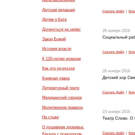
Детская редакция
Скачать файл
|
Коп
Детям о Боге
Дотянуться до небес
28 ноября 2016
Социальный рабо
Закон Божий
История власти
Скачать файл
|
Коп
К 120-летию епархии
Как это по-русски
28 ноября 2016
Детский хор Св
Книжная лавка
Литературный театр
Скачать файл
|
Коп
Медицинский городок
Молитвенное правило
23 ноября 2016
На стыке
Театр Слово. О 
О душевном здоровье.
Скачать файл
|
Коп
Беседа с психологом