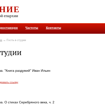
НИЕ
ой епархии
диостанции
Частоты
Контакты
ив
→ Гость в студии
студии
а. "Книга раздумий" Иван Ильин
ировать ссылку
. О стихах Серебряного века, ч. 2