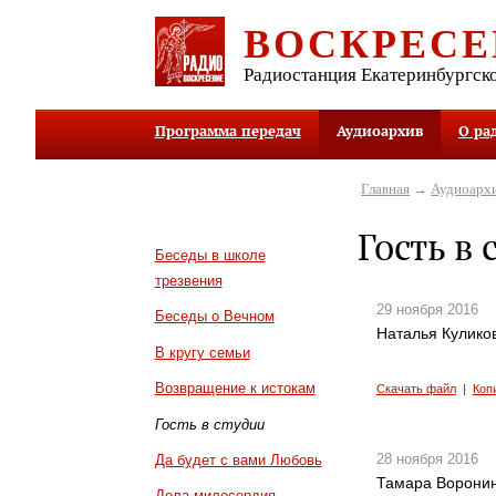
ВОСКРЕСЕ
Радиостанция Екатеринбургск
Программа передач
Аудиоархив
О ра
Главная
→
Аудиоарх
Гость в 
Беседы в школе
трезвения
29 ноября 2016
Беседы о Вечном
Наталья Куликов
В кругу семьи
Возвращение к истокам
Скачать файл
|
Коп
Гость в студии
28 ноября 2016
Да будет с вами Любовь
Тамара Воронина
Дела милосердия