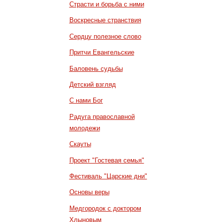
Страсти и борьба с ними
Воскресные странствия
Сердцу полезное слово
Притчи Евангельские
Баловень судьбы
Детский взгляд
С нами Бог
Радуга православной
молодежи
Скауты
Проект "Гостевая семья"
Фестиваль "Царские дни"
Основы веры
Медгородок с доктором
Хлыновым