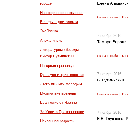
Елена Альшанск
городе
Непотерянное поколение
Скачать файл
|
Коп
Беседы с диетологом
ЭкоЛогика
7 ноября 2016
Апокалипсис
Тамара Воронина
Литературные беседы.
Скачать файл
|
Коп
Виктор Рутминский
Нагорная проповедь
7 ноября 2016
Культура и христианство
В. Рутминский.
Легко ли быть молодым
Музыка вне времени
Скачать файл
|
Коп
Евангелие от Иоанна
За Христа Претерпевшие
7 ноября 2016
Е.В. Глушкова. 
Нечаянная радость