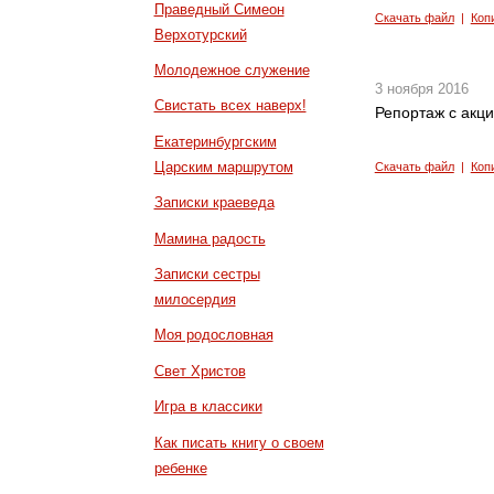
Праведный Симеон
Скачать файл
|
Коп
Верхотурский
Молодежное служение
3 ноября 2016
Свистать всех наверх!
Репортаж с акци
Екатеринбургским
Царским маршрутом
Скачать файл
|
Коп
Записки краеведа
Мамина радость
Записки сестры
милосердия
Моя родословная
Свет Христов
Игра в классики
Как писать книгу о своем
ребенке