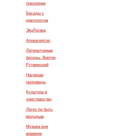
поколение
Беседы с
диетологом
ЭкоЛогика
Апокалипсис
Литературные
беседы. Виктор
Рутминский
Нагорная
проповедь
Культура и
христианство
Легко ли быть
молодым
Музыка вне
времени