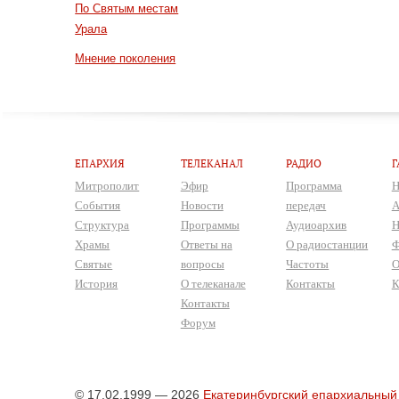
По Святым местам
Урала
Мнение поколения
ЕПАРХИЯ
ТЕЛЕКАНАЛ
РАДИО
Г
Митрополит
Эфир
Программа
Н
События
Новости
передач
А
Структура
Программы
Аудиоархив
Н
Храмы
Ответы на
О радиостанции
Ф
Святые
вопросы
Частоты
О
История
О телеканале
Контакты
К
Контакты
Форум
© 17.02.1999 — 2026
Екатеринбургский епархиальный