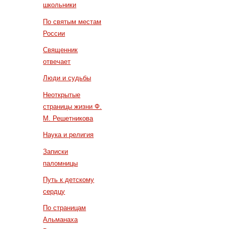
школьники
По святым местам
России
Священник
отвечает
Люди и судьбы
Неоткрытые
страницы жизни Ф.
М. Решетникова
Наука и религия
Записки
паломницы
Путь к детскому
сердцу
По страницам
Альманаха