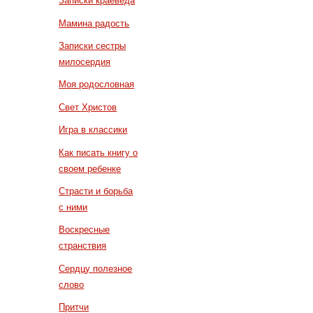
Записки краеведа
Мамина радость
Записки сестры
милосердия
Моя родословная
Свет Христов
Игра в классики
Как писать книгу о
своем ребенке
Страсти и борьба
с ними
Воскресные
странствия
Сердцу полезное
слово
Притчи