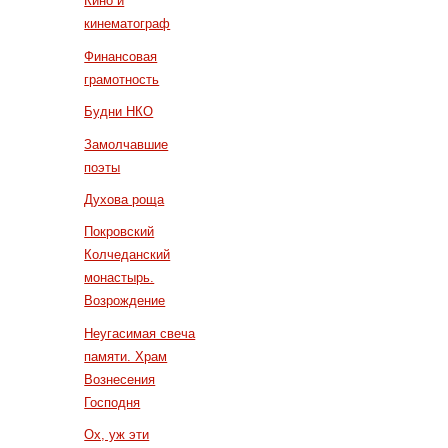
Кино и
кинематограф
Финансовая
грамотность
Будни НКО
Замолчавшие
поэты
Духова роща
Покровский
Колчеданский
монастырь.
Возрождение
Неугасимая свеча
памяти. Храм
Вознесения
Господня
Ох, уж эти