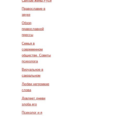
Святые жены Руси
Православие в
звуке
Обзор
православной
прессы
Семья в
современном
обществе. Советы
психолога
Визуальное в
сакральном
Любви негромкие
слова
Довлеет дневи
злоба его
Психолог и я