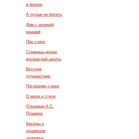
в бронзе
А лучше не болеть
Дом с зеленой
крышей
Про стихи
Страницы жизни
воскресной школы
Вкусное
путешествие
Поговорим о кино
О моде и стиле
Открывая А.С.
Пушкина
Беседы о
душевном
здоровье