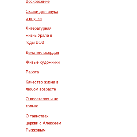
Воскресение
Сказки для внука
и внучки
Литературная
жизнь Урала в
годы ВОВ
Дела милосердия
Живые художники
Работа
Качество жизни в
любом возрасте
О писателях и не
только
О таинствах
церкви с Алексеем
Рыжковым