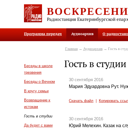
ВОСКРЕСЕН
Радиостанция Екатеринбургской епар
Программа передач
Аудиоархив
О радиостан
Главная
→
Аудиоархив
→ Гость в студ
Гость в студии
Беседы в школе
трезвения
30 сентября 2016
Беседы о Вечном
Мария Эдуардовна Рут. Ну
В кругу семьи
Возвращение к
Скачать файл
|
Копировать ссы
истокам
Гость в студии
30 сентября 2016
Юрий Мелехин. Казак на сл
Да будет с вами