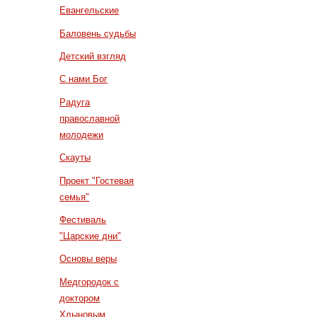
Евангельские
Баловень судьбы
Детский взгляд
С нами Бог
Радуга
православной
молодежи
Скауты
Проект "Гостевая
семья"
Фестиваль
"Царские дни"
Основы веры
Медгородок с
доктором
Хлыновым