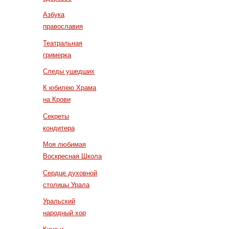
Азбука
православия
Театральная
гримерка
Следы ушедших
К юбилею Храма
на Крови
Секреты
кондитера
Моя любимая
Воскресная Школа
Сердце духовной
столицы Урала
Уральский
народный хор