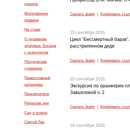
городок
Молитвенное
Скачать файл
|
Копировать ссы
правило
На стыке
23 сентября 2016
О душевном
Цикл "Бессмертный барак".
здоровье. Беседа
расстрелянном деде
с психологом
Скачать файл
|
Копировать ссы
Поэтическая
страничка
Православный
15 сентября 2016
календарь
Экскурсия по оранжерее п
Завьяловой ч. 2
Просветители
Репортаж дня
Скачать файл
|
Копировать ссы
Сад и огород
Святой Лик
14 сентября 2016