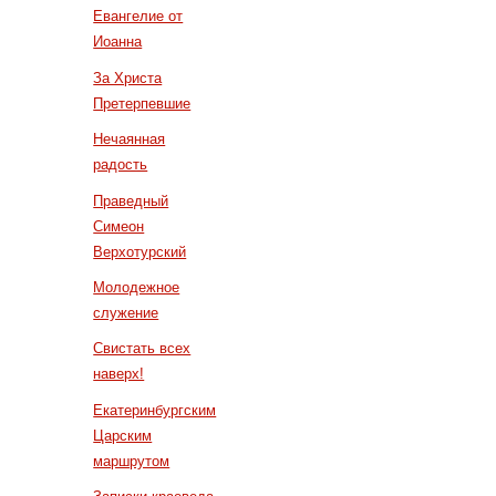
Евангелие от
Иоанна
За Христа
Претерпевшие
Нечаянная
радость
Праведный
Симеон
Верхотурский
Молодежное
служение
Свистать всех
наверх!
Екатеринбургским
Царским
маршрутом