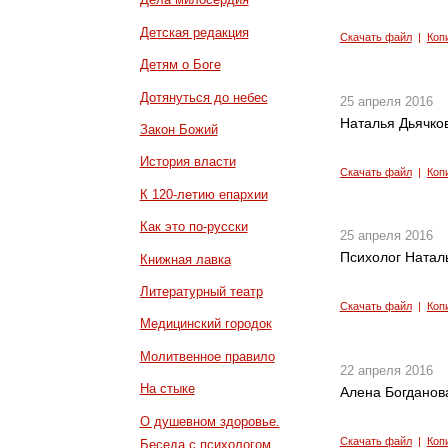
Детская редакция
Скачать файл
|
Коп
Детям о Боге
Дотянуться до небес
25 апреля 2016
Наталья Дьячко
Закон Божий
История власти
Скачать файл
|
Коп
К 120-летию епархии
Как это по-русски
25 апреля 2016
Психолог Наталь
Книжная лавка
Литературный театр
Скачать файл
|
Коп
Медицинский городок
Молитвенное правило
22 апреля 2016
На стыке
Алена Богданов
О душевном здоровье.
Скачать файл
|
Коп
Беседа с психологом