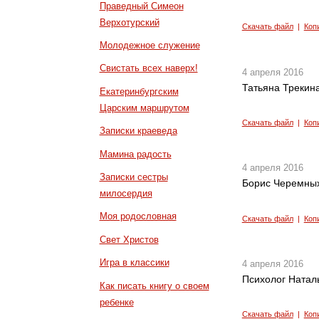
Праведный Симеон
Верхотурский
Скачать файл
|
Коп
Молодежное служение
Свистать всех наверх!
4 апреля 2016
Татьяна Трекина
Екатеринбургским
Царским маршрутом
Скачать файл
|
Коп
Записки краеведа
Мамина радость
4 апреля 2016
Записки сестры
Борис Черемных
милосердия
Моя родословная
Скачать файл
|
Коп
Свет Христов
Игра в классики
4 апреля 2016
Психолог Наталь
Как писать книгу о своем
ребенке
Скачать файл
|
Коп