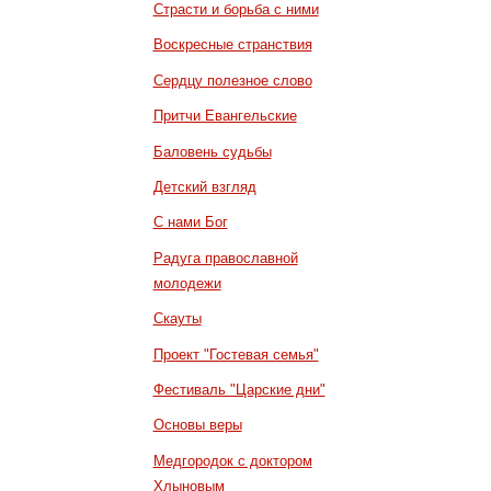
Страсти и борьба с ними
Воскресные странствия
Сердцу полезное слово
Притчи Евангельские
Баловень судьбы
Детский взгляд
С нами Бог
Радуга православной
молодежи
Скауты
Проект "Гостевая семья"
Фестиваль "Царские дни"
Основы веры
Медгородок с доктором
Хлыновым