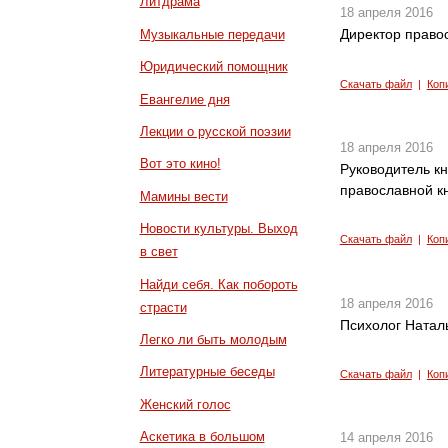
Литдрама
18 апреля 2016
Директор правос
Музыкальные передачи
Юридический помощник
Скачать файл
|
Коп
Евангелие дня
Лекции о русской поэзии
18 апреля 2016
Вот это кино!
Руководитель к
православной к
Мамины вести
Новости культуры. Выход
Скачать файл
|
Коп
в свет
Найди себя. Как побороть
18 апреля 2016
страсти
Психолог Наталь
Легко ли быть молодым
Литературные беседы
Скачать файл
|
Коп
Женский голос
Аскетика в большом
14 апреля 2016