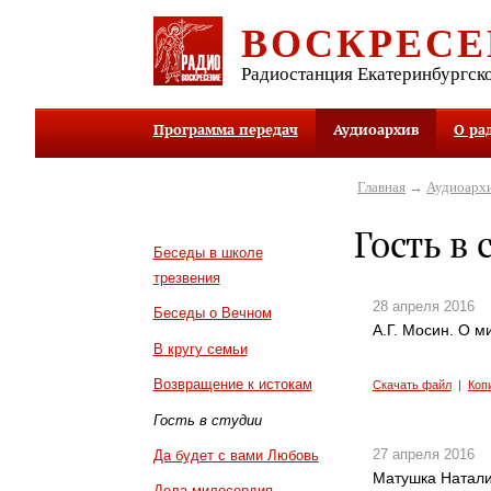
ВОСКРЕСЕ
Радиостанция Екатеринбургск
Программа передач
Аудиоархив
О ра
Главная
→
Аудиоарх
Гость в 
Беседы в школе
трезвения
28 апреля 2016
Беседы о Вечном
А.Г. Мосин. О м
В кругу семьи
Возвращение к истокам
Скачать файл
|
Коп
Гость в студии
27 апреля 2016
Да будет с вами Любовь
Матушка Наталия
Дела милосердия