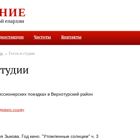
НИЕ
ой епархии
диостанции
Частоты
Контакты
ив
→ Гость в студии
студии
иссионерских поездках в Верхотурский район
ировать ссылку
 Зыкова. Год кино. "Утомленные солнцем" ч. 3