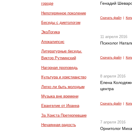
Генадий Шеваро
городе
Непотерянное поколение
Скачать файл
|
Коп
Беседы с диетологом
ЭкоЛогика
11 апреля 2016
Апокалипсис
Психолог Наталь
Литературные беседы.
Скачать файл
|
Коп
Виктор Рутминский
Нагорная проповедь
8 апреля 2016
Культура и христианство
Елена Колодяжн
Легко ли быть молодым
центра
Музыка вне времени
Скачать файл
|
Коп
Евангелие от Иоанна
За Христа Претерпевшие
7 апреля 2016
Нечаянная радость
Орнитолог Михаи