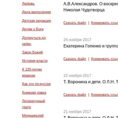
А.В.Александров. О воскре
Любовь
Николая Чудотворца
Дела милосердия
Детская редакция
Скачать файл
|
Копировать ссы
Детям о Боге
Дотянуться до
24 ноября 2017
небес
Екатерина Гопенко и групп
Закон Божий
Скачать файл
|
Копировать ссы
История власти
К 120-летию
епархии
22 ноября 2017
Т. Воронина и дети. О Л.Н. 
Как это по-русски
Книжная лавка
Скачать файл
|
Копировать ссы
Литературный
театр
21 ноября 2017
Медицинский
Т. Воронина и дети. О Л.Н. 