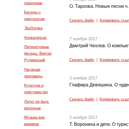
поколение
О. Тархова. Новые песни ч.
Беседы с
диетологом
Скачать файл
|
Копировать ссы
ЭкоЛогика
Апокалипсис
7 ноября 2017
Дмитрий Чехлов. О компью
Литературные
беседы. Виктор
Скачать файл
|
Копировать ссы
Рутминский
Нагорная
проповедь
3 ноября 2017
Глафира Девяшина. О чуде
Культура и
христианство
Скачать файл
|
Копировать ссы
Легко ли быть
молодым
Музыка вне
2 ноября 2017
времени
Т. Воронина и дети. О тур