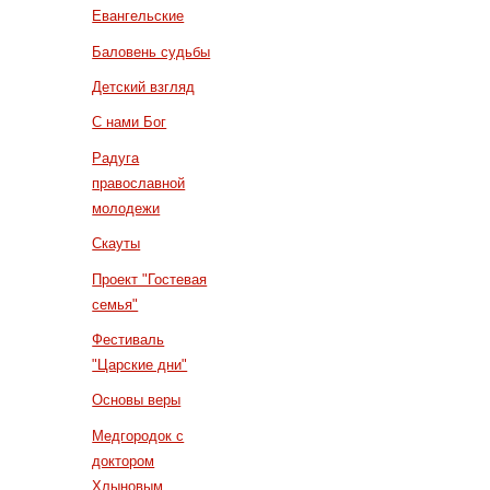
Евангельские
Баловень судьбы
Детский взгляд
С нами Бог
Радуга
православной
молодежи
Скауты
Проект "Гостевая
семья"
Фестиваль
"Царские дни"
Основы веры
Медгородок с
доктором
Хлыновым