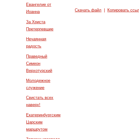
Евангелие от
Скачать файл
|
Копировать ссы
Иоанна
За Христа
Претерпевшие
Нечаянная
радость
Праведный
Симеон
Верхотурский
Молодежное
служение
Свистать всех
наверх!
Екатеринбургским
Царским
маршрутом