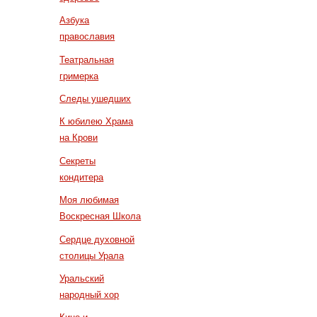
Азбука
православия
Театральная
гримерка
Следы ушедших
К юбилею Храма
на Крови
Секреты
кондитера
Моя любимая
Воскресная Школа
Сердце духовной
столицы Урала
Уральский
народный хор