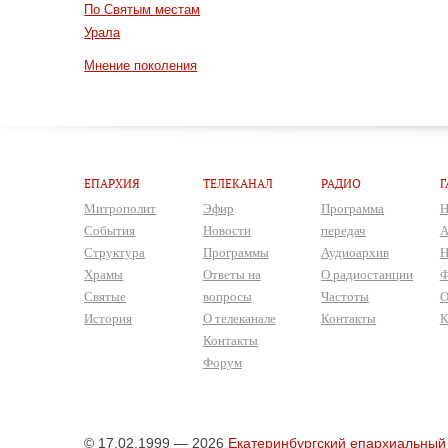
По Святым местам
Урала
Мнение поколения
ЕПАРХИЯ
ТЕЛЕКАНАЛ
РАДИО
Г
Митрополит
Эфир
Программа
Н
События
Новости
передач
А
Структура
Программы
Аудиоархив
Н
Храмы
Ответы на
О радиостанции
Ф
Святые
вопросы
Частоты
О
История
О телеканале
Контакты
К
Контакты
Форум
© 17.02.1999 — 2026
Екатеринбургский епархиальный