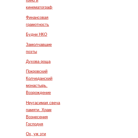
Кино и
кинематограф
Финансовая
грамотность
Будни НКО
Замолчавшие
поэты
Духова роща
Покровский
Колчеданский
монастырь.
Возрождение
Неугасимая свеча
памяти. Храм
Вознесения
Господня
Ох, уж эти