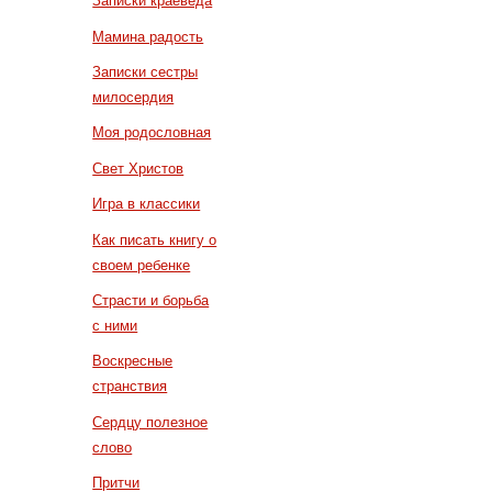
Записки краеведа
Мамина радость
Записки сестры
милосердия
Моя родословная
Свет Христов
Игра в классики
Как писать книгу о
своем ребенке
Страсти и борьба
с ними
Воскресные
странствия
Сердцу полезное
слово
Притчи