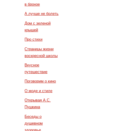
в бронзе
А лучше не болеть
Дом с зеленой
крышей
Про стихи
Страницы жизни
воскресной школы
Вкусное
путешествие
Поговорим о кино
О моде и стиле
Открывая А.С.
Пушкина
Беседы о
душевном
здоровье