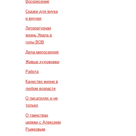
Воскресение
Сказки для внука
и внучки
Литературная
жизнь Урала в
годы ВОВ
Дела милосердия
Живые художники
Работа
Качество жизни в
любом возрасте
О писателях и не
только
О таинствах
церкви с Алексеем
Рыжковым