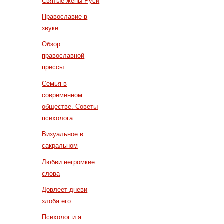
Святые жены Руси
Православие в
звуке
Обзор
православной
прессы
Семья в
современном
обществе. Советы
психолога
Визуальное в
сакральном
Любви негромкие
слова
Довлеет дневи
злоба его
Психолог и я