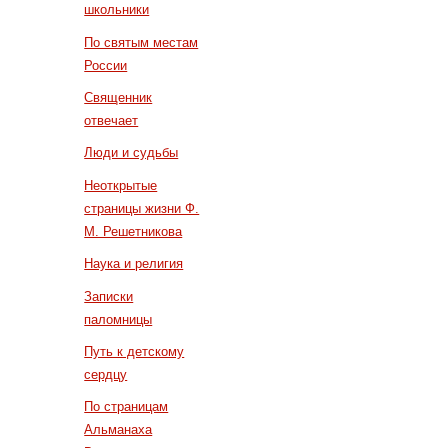
школьники
По святым местам
России
Священник
отвечает
Люди и судьбы
Неоткрытые
страницы жизни Ф.
М. Решетникова
Наука и религия
Записки
паломницы
Путь к детскому
сердцу
По страницам
Альманаха