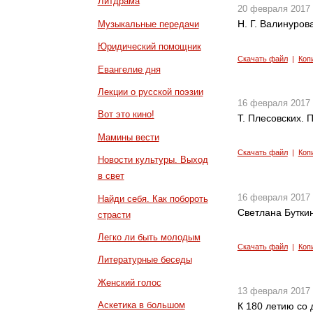
Литдрама
20 февраля 2017
Н. Г. Валинуров
Музыкальные передачи
Юридический помощник
Скачать файл
|
Коп
Евангелие дня
Лекции о русской поэзии
16 февраля 2017
Вот это кино!
Т. Плесовских.
Мамины вести
Скачать файл
|
Коп
Новости культуры. Выход
в свет
16 февраля 2017
Найди себя. Как побороть
Светлана Бутки
страсти
Легко ли быть молодым
Скачать файл
|
Коп
Литературные беседы
Женский голос
13 февраля 2017
Аскетика в большом
К 180 летию со 