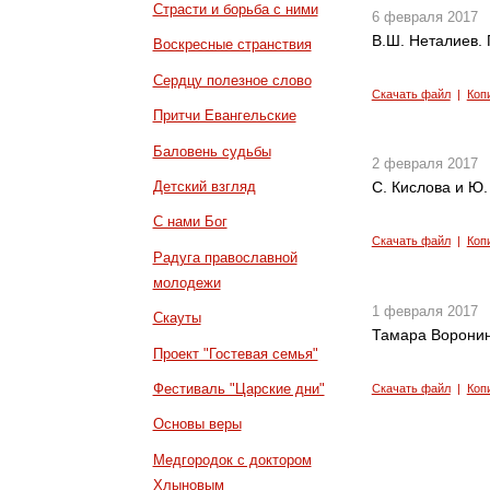
Страсти и борьба с ними
6 февраля 2017
В.Ш. Неталиев. 
Воскресные странствия
Сердцу полезное слово
Скачать файл
|
Коп
Притчи Евангельские
Баловень судьбы
2 февраля 2017
Детский взгляд
С. Кислова и Ю.
С нами Бог
Скачать файл
|
Коп
Радуга православной
молодежи
1 февраля 2017
Скауты
Тамара Воронин
Проект "Гостевая семья"
Фестиваль "Царские дни"
Скачать файл
|
Коп
Основы веры
Медгородок с доктором
Хлыновым