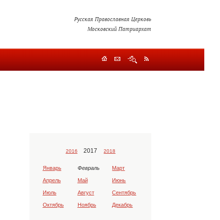
Русская Православная Церковь
Московский Патриархат
2017
2016
2018
Январь
Февраль
Март
Апрель
Май
Июнь
Июль
Август
Сентябрь
Октябрь
Ноябрь
Декабрь