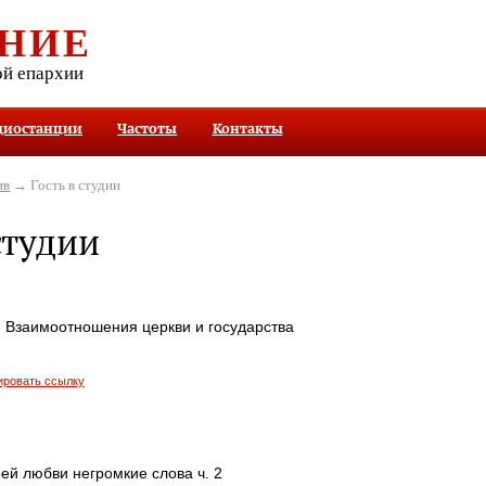
НИЕ
ой епархии
диостанции
Частоты
Контакты
ив
→ Гость в студии
студии
. Взаимоотношения церкви и государства
ировать ссылку
ей любви негромкие слова ч. 2