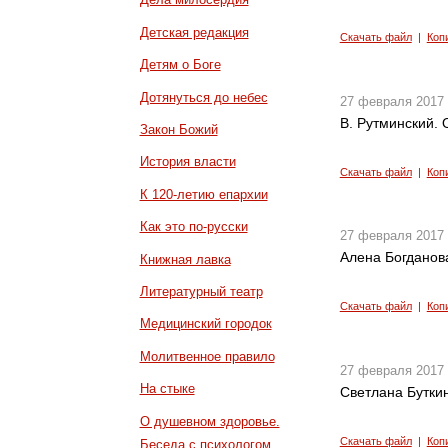
Детская редакция
Скачать файл
|
Коп
Детям о Боге
Дотянуться до небес
27 февраля 2017
В. Рутминский.
Закон Божий
История власти
Скачать файл
|
Коп
К 120-летию епархии
Как это по-русски
27 февраля 2017
Алена Богданов
Книжная лавка
Литературный театр
Скачать файл
|
Коп
Медицинский городок
Молитвенное правило
27 февраля 2017
На стыке
Светлана Буткин
О душевном здоровье.
Скачать файл
|
Коп
Беседа с психологом