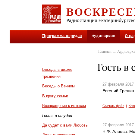
ВОСКРЕСЕ
Радиостанция Екатеринбургск
Программа передач
Аудиоархив
О ра
Главная
→
Аудиоарх
Гость в 
Беседы в школе
трезвения
27 февраля 2017
Беседы о Вечном
Евгений Тренин
В кругу семьи
Возвращение к истокам
Скачать файл
|
Коп
Гость в студии
27 февраля 2017
Да будет с вами Любовь
Н.Ф. Алиева. Мо
Дела милосердия