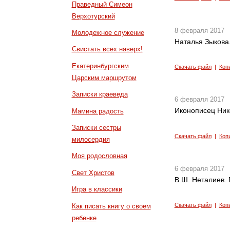
Праведный Симеон
Верхотурский
8 февраля 2017
Молодежное служение
Наталья Зыкова.
Свистать всех наверх!
Екатеринбургским
Скачать файл
|
Коп
Царским маршрутом
Записки краеведа
6 февраля 2017
Иконописец Ник
Мамина радость
Записки сестры
Скачать файл
|
Коп
милосердия
Моя родословная
6 февраля 2017
Свет Христов
В.Ш. Неталиев. 
Игра в классики
Скачать файл
|
Коп
Как писать книгу о своем
ребенке