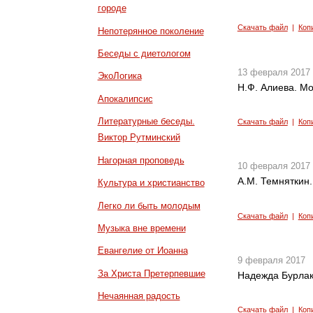
городе
Скачать файл
|
Коп
Непотерянное поколение
Беседы с диетологом
13 февраля 2017
ЭкоЛогика
Н.Ф. Алиева. Мо
Апокалипсис
Литературные беседы.
Скачать файл
|
Коп
Виктор Рутминский
Нагорная проповедь
10 февраля 2017
А.М. Темняткин
Культура и христианство
Легко ли быть молодым
Скачать файл
|
Коп
Музыка вне времени
Евангелие от Иоанна
9 февраля 2017
За Христа Претерпевшие
Надежда Бурлак
Нечаянная радость
Скачать файл
|
Коп