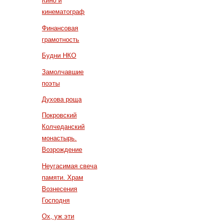
Кино и
кинематограф
Финансовая
грамотность
Будни НКО
Замолчавшие
поэты
Духова роща
Покровский
Колчеданский
монастырь.
Возрождение
Неугасимая свеча
памяти. Храм
Вознесения
Господня
Ох, уж эти