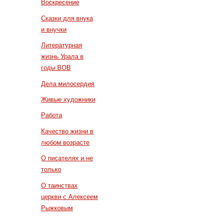
Воскресение
Сказки для внука
и внучки
Литературная
жизнь Урала в
годы ВОВ
Дела милосердия
Живые художники
Работа
Качество жизни в
любом возрасте
О писателях и не
только
О таинствах
церкви с Алексеем
Рыжковым