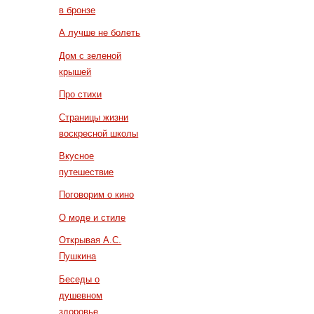
в бронзе
А лучше не болеть
Дом с зеленой
крышей
Про стихи
Страницы жизни
воскресной школы
Вкусное
путешествие
Поговорим о кино
О моде и стиле
Открывая А.С.
Пушкина
Беседы о
душевном
здоровье