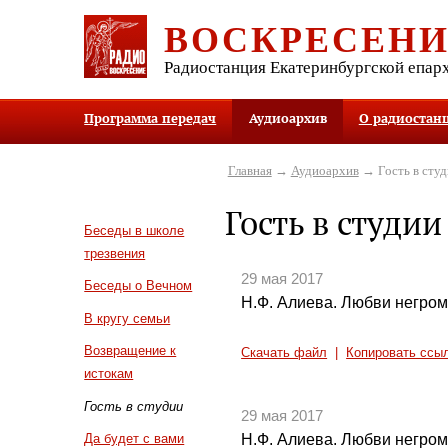
ВОСКРЕСЕН
Радиостанция Екатеринбургской епар
Программа передач
Аудиоархив
О радиостан
Главная
→
Аудиоархив
→ Гость в студ
Гость в студии
Беседы в школе
трезвения
29 мая 2017
Беседы о Вечном
Н.Ф. Алиева. Любви негромк
В кругу семьи
Возвращение к
Скачать файл
|
Копировать ссы
истокам
Гость в студии
29 мая 2017
Н.Ф. Алиева. Любви негромк
Да будет с вами