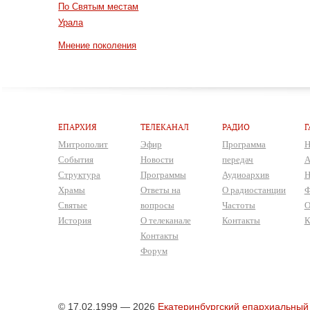
По Святым местам
Урала
Мнение поколения
ЕПАРХИЯ
ТЕЛЕКАНАЛ
РАДИО
Г
Митрополит
Эфир
Программа
Н
События
Новости
передач
А
Структура
Программы
Аудиоархив
Н
Храмы
Ответы на
О радиостанции
Ф
Святые
вопросы
Частоты
О
История
О телеканале
Контакты
К
Контакты
Форум
© 17.02.1999 — 2026
Екатеринбургский епархиальный