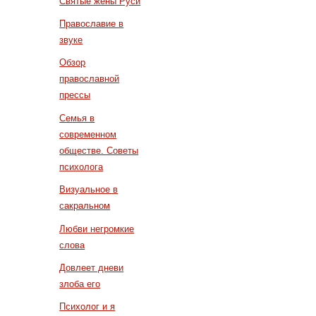
Святые жены Руси
Православие в
звуке
Обзор
православной
прессы
Семья в
современном
обществе. Советы
психолога
Визуальное в
сакральном
Любви негромкие
слова
Довлеет дневи
злоба его
Психолог и я