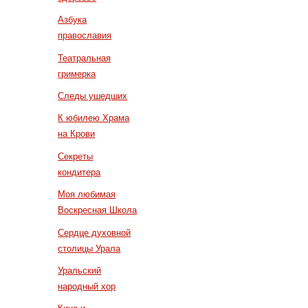
Азбука
православия
Театральная
гримерка
Следы ушедших
К юбилею Храма
на Крови
Секреты
кондитера
Моя любимая
Воскресная Школа
Сердце духовной
столицы Урала
Уральский
народный хор