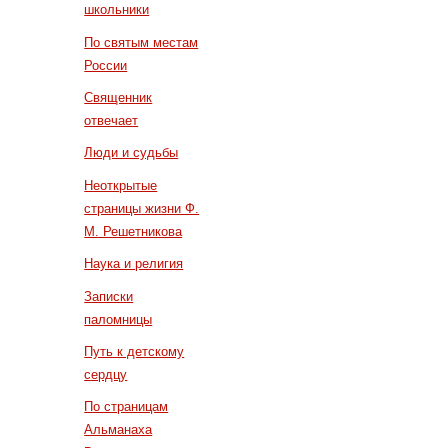
школьники
По святым местам
России
Священник
отвечает
Люди и судьбы
Неоткрытые
страницы жизни Ф.
М. Решетникова
Наука и религия
Записки
паломницы
Путь к детскому
сердцу
По страницам
Альманаха