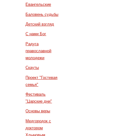
Евангельские
Баловень судьбы
Детский взгляд
С нами Бог
Радуга
православной
молодежи
Скауты
Проект "Гостевая
семья"
Фестиваль
"Царские дни"
Основы веры
Медгородок с
доктором
Хлыновым