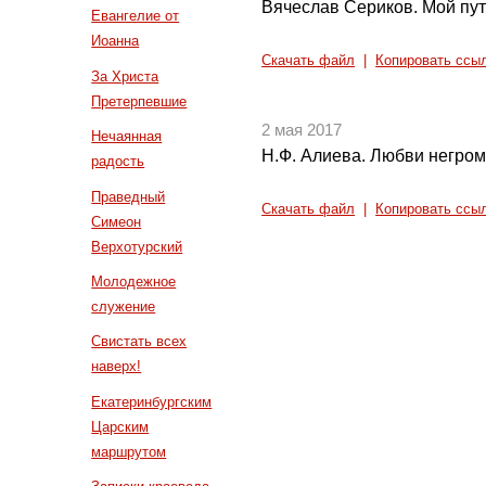
Вячеслав Сериков. Мой пут
Евангелие от
Иоанна
Скачать файл
|
Копировать ссы
За Христа
Претерпевшие
2 мая 2017
Нечаянная
Н.Ф. Алиева. Любви негромк
радость
Праведный
Скачать файл
|
Копировать ссы
Симеон
Верхотурский
Молодежное
служение
Свистать всех
наверх!
Екатеринбургским
Царским
маршрутом