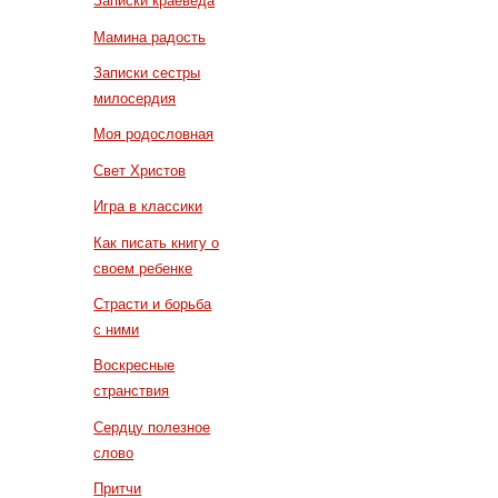
Записки краеведа
Мамина радость
Записки сестры
милосердия
Моя родословная
Свет Христов
Игра в классики
Как писать книгу о
своем ребенке
Страсти и борьба
с ними
Воскресные
странствия
Сердцу полезное
слово
Притчи