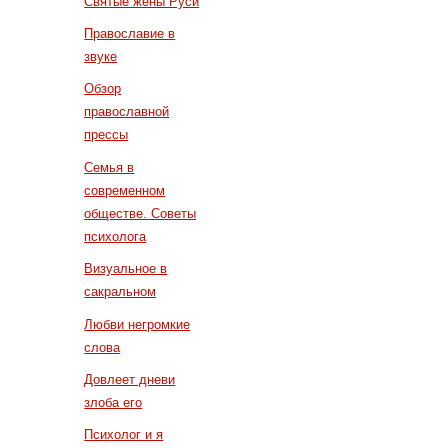
Святые жены Руси
Православие в
звуке
Обзор
православной
прессы
Семья в
современном
обществе. Советы
психолога
Визуальное в
сакральном
Любви негромкие
слова
Довлеет дневи
злоба его
Психолог и я