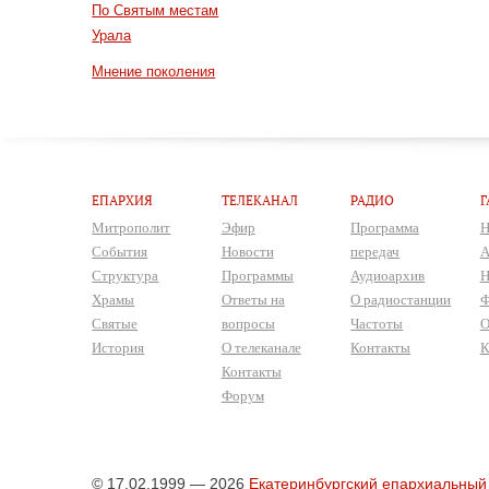
По Святым местам
Урала
Мнение поколения
ЕПАРХИЯ
ТЕЛЕКАНАЛ
РАДИО
Г
Митрополит
Эфир
Программа
Н
События
Новости
передач
А
Структура
Программы
Аудиоархив
Н
Храмы
Ответы на
О радиостанции
Ф
Святые
вопросы
Частоты
О
История
О телеканале
Контакты
К
Контакты
Форум
© 17.02.1999 — 2026
Екатеринбургский епархиальный