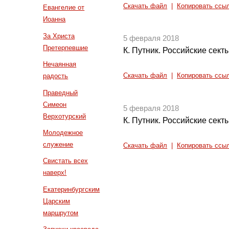
Скачать файл
|
Копировать ссы
Евангелие от
Иоанна
За Христа
5 февраля 2018
Претерпевшие
К. Путник. Российские секты
Нечаянная
радость
Скачать файл
|
Копировать ссы
Праведный
Симеон
5 февраля 2018
Верхотурский
К. Путник. Российские секты
Молодежное
служение
Скачать файл
|
Копировать ссы
Свистать всех
наверх!
Екатеринбургским
Царским
маршрутом