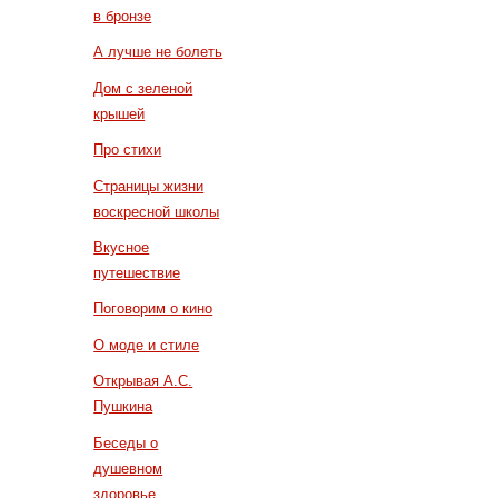
в бронзе
А лучше не болеть
Дом с зеленой
крышей
Про стихи
Страницы жизни
воскресной школы
Вкусное
путешествие
Поговорим о кино
О моде и стиле
Открывая А.С.
Пушкина
Беседы о
душевном
здоровье