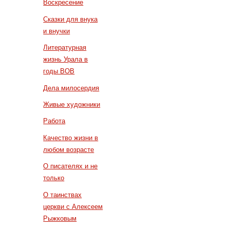
Воскресение
Сказки для внука
и внучки
Литературная
жизнь Урала в
годы ВОВ
Дела милосердия
Живые художники
Работа
Качество жизни в
любом возрасте
О писателях и не
только
О таинствах
церкви с Алексеем
Рыжковым