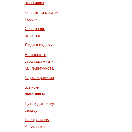
школьники
По святым местам
России
Священник
отвечает
Люди и судьбы
Неоткрытые
страницы жизни Ф.
М. Решетникова
Наука и религия
Записки
паломницы
Путь к детскому
сердцу
По страницам
Альманаха