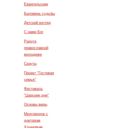
Евангельские
Баловень судьбы
Детский взгляд
С нами Бог
Радуга
православной
молодежи
Скауты
Проект "Гостевая
семья"
Фестиваль
"Царские дни"
Основы веры
Медгородок с
доктором
Хлыновым