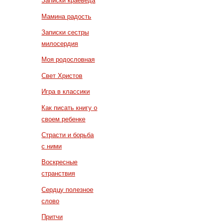
Записки краеведа
Мамина радость
Записки сестры
милосердия
Моя родословная
Свет Христов
Игра в классики
Как писать книгу о
своем ребенке
Страсти и борьба
с ними
Воскресные
странствия
Сердцу полезное
слово
Притчи