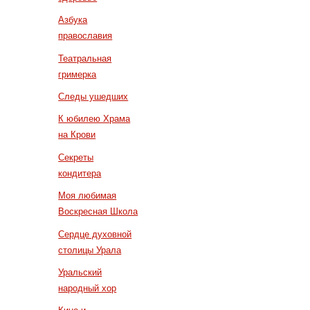
Азбука
православия
Театральная
гримерка
Следы ушедших
К юбилею Храма
на Крови
Секреты
кондитера
Моя любимая
Воскресная Школа
Сердце духовной
столицы Урала
Уральский
народный хор