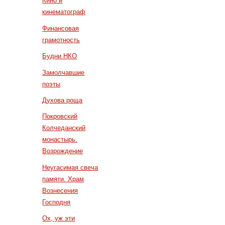
Кино и
кинематограф
Финансовая
грамотность
Будни НКО
Замолчавшие
поэты
Духова роща
Покровский
Колчеданский
монастырь.
Возрождение
Неугасимая свеча
памяти. Храм
Вознесения
Господня
Ох, уж эти