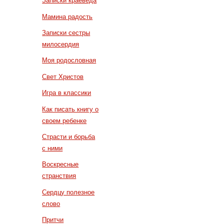
Записки краеведа
Мамина радость
Записки сестры
милосердия
Моя родословная
Свет Христов
Игра в классики
Как писать книгу о
своем ребенке
Страсти и борьба
с ними
Воскресные
странствия
Сердцу полезное
слово
Притчи