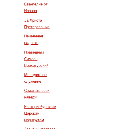
Евангелие от
Иоанна
За Христа
Претерпевшие
Нечаянная
радость
Праведный
Симеон
Верхотурский
Молодежное
служение
Свистать всех
наверх!
Екатеринбургским
Царским
маршрутом