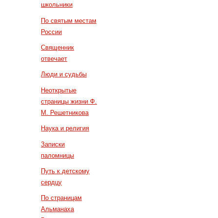
школьники
По святым местам
России
Священник
отвечает
Люди и судьбы
Неоткрытые
страницы жизни Ф.
М. Решетникова
Наука и религия
Записки
паломницы
Путь к детскому
сердцу
По страницам
Альманаха