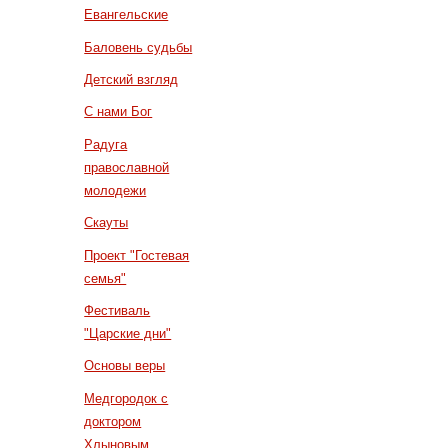
Евангельские
Баловень судьбы
Детский взгляд
С нами Бог
Радуга
православной
молодежи
Скауты
Проект "Гостевая
семья"
Фестиваль
"Царские дни"
Основы веры
Медгородок с
доктором
Хлыновым