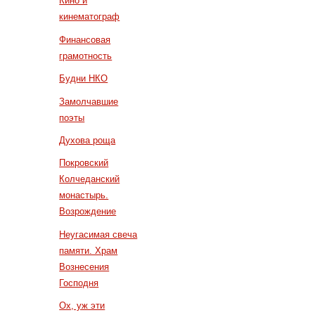
Кино и
кинематограф
Финансовая
грамотность
Будни НКО
Замолчавшие
поэты
Духова роща
Покровский
Колчеданский
монастырь.
Возрождение
Неугасимая свеча
памяти. Храм
Вознесения
Господня
Ох, уж эти