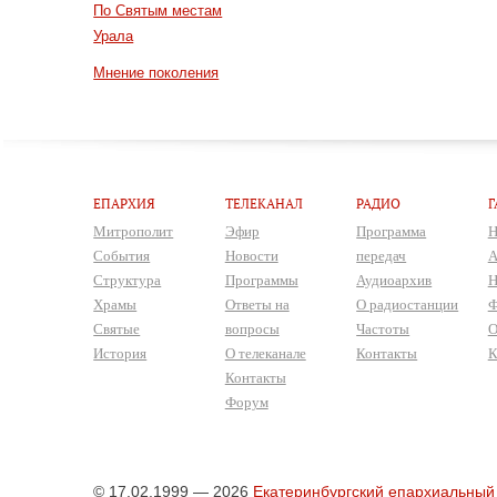
По Святым местам
Урала
Мнение поколения
ЕПАРХИЯ
ТЕЛЕКАНАЛ
РАДИО
Г
Митрополит
Эфир
Программа
Н
События
Новости
передач
А
Структура
Программы
Аудиоархив
Н
Храмы
Ответы на
О радиостанции
Ф
Святые
вопросы
Частоты
О
История
О телеканале
Контакты
К
Контакты
Форум
© 17.02.1999 — 2026
Екатеринбургский епархиальный