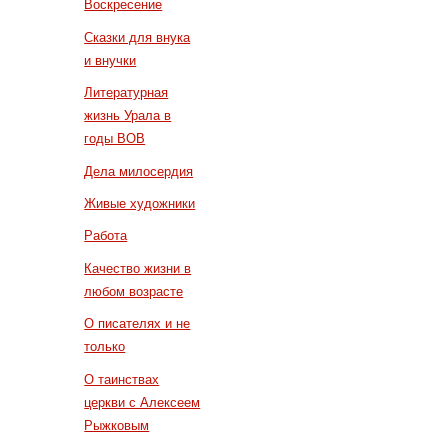
Воскресение
Сказки для внука
и внучки
Литературная
жизнь Урала в
годы ВОВ
Дела милосердия
Живые художники
Работа
Качество жизни в
любом возрасте
О писателях и не
только
О таинствах
церкви с Алексеем
Рыжковым