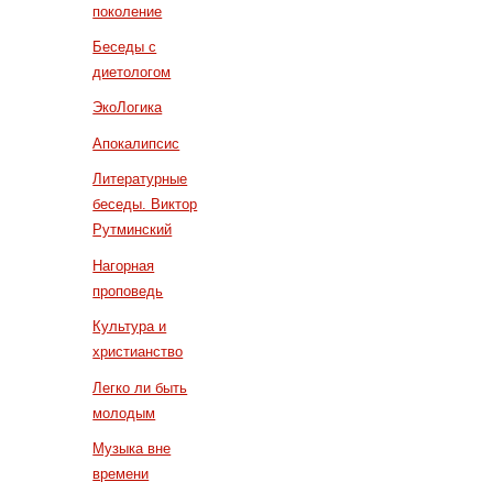
поколение
Беседы с
диетологом
ЭкоЛогика
Апокалипсис
Литературные
беседы. Виктор
Рутминский
Нагорная
проповедь
Культура и
христианство
Легко ли быть
молодым
Музыка вне
времени