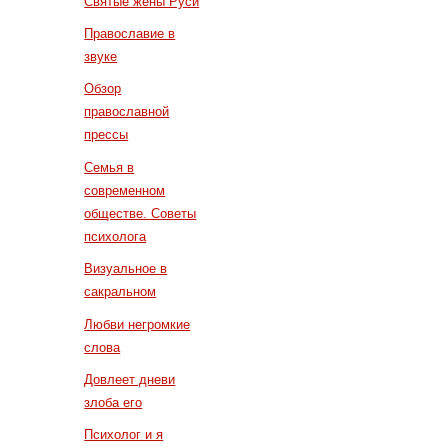
Святые жены Руси
Православие в
звуке
Обзор
православной
прессы
Семья в
современном
обществе. Советы
психолога
Визуальное в
сакральном
Любви негромкие
слова
Довлеет дневи
злоба его
Психолог и я