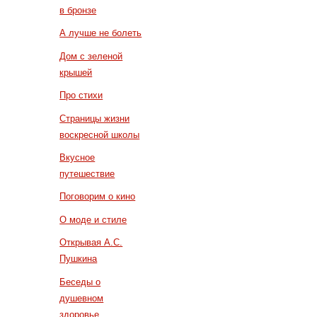
в бронзе
А лучше не болеть
Дом с зеленой
крышей
Про стихи
Страницы жизни
воскресной школы
Вкусное
путешествие
Поговорим о кино
О моде и стиле
Открывая А.С.
Пушкина
Беседы о
душевном
здоровье