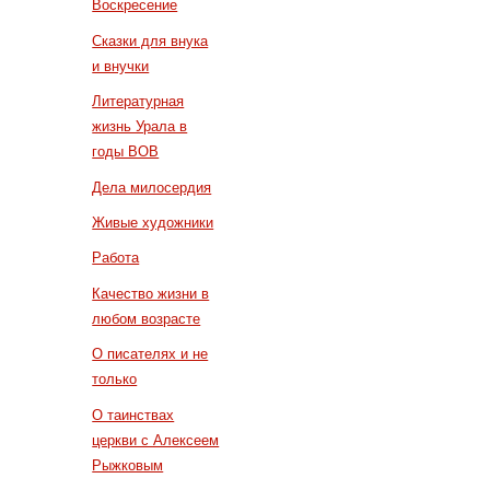
Воскресение
Сказки для внука
и внучки
Литературная
жизнь Урала в
годы ВОВ
Дела милосердия
Живые художники
Работа
Качество жизни в
любом возрасте
О писателях и не
только
О таинствах
церкви с Алексеем
Рыжковым