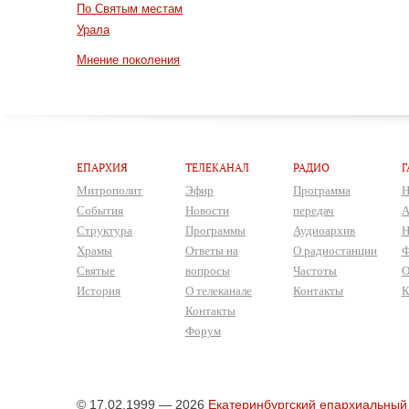
По Святым местам
Урала
Мнение поколения
ЕПАРХИЯ
ТЕЛЕКАНАЛ
РАДИО
Г
Митрополит
Эфир
Программа
Н
События
Новости
передач
А
Структура
Программы
Аудиоархив
Н
Храмы
Ответы на
О радиостанции
Ф
Святые
вопросы
Частоты
О
История
О телеканале
Контакты
К
Контакты
Форум
© 17.02.1999 — 2026
Екатеринбургский епархиальный