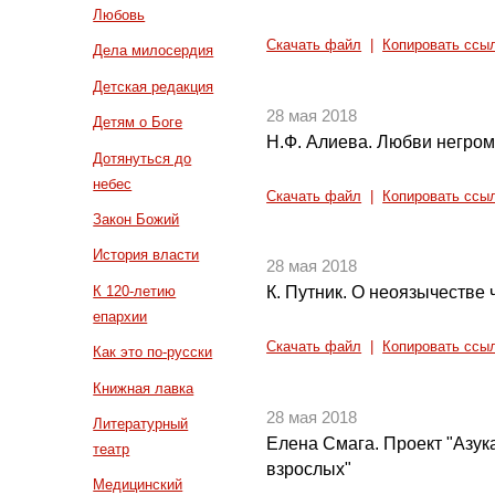
Любовь
Скачать файл
|
Копировать ссы
Дела милосердия
Детская редакция
28 мая 2018
Детям о Боге
Н.Ф. Алиева. Любви негромк
Дотянуться до
небес
Скачать файл
|
Копировать ссы
Закон Божий
История власти
28 мая 2018
К 120-летию
К. Путник. О неоязычестве 
епархии
Скачать файл
|
Копировать ссы
Как это по-русски
Книжная лавка
28 мая 2018
Литературный
Елена Смага. Проект "Азук
театр
взрослых"
Медицинский