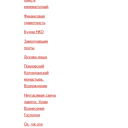
Кино и
кинематограф
Финансовая
грамотность
Будни НКО
Замолчавшие
поэты
Духова роща
Покровский
Колчеданский
монастырь.
Возрождение
Неугасимая свеча
памяти. Храм
Вознесения
Господня
Ох, уж эти