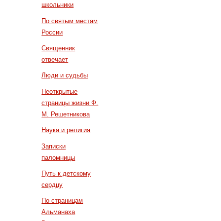
школьники
По святым местам
России
Священник
отвечает
Люди и судьбы
Неоткрытые
страницы жизни Ф.
М. Решетникова
Наука и религия
Записки
паломницы
Путь к детскому
сердцу
По страницам
Альманаха