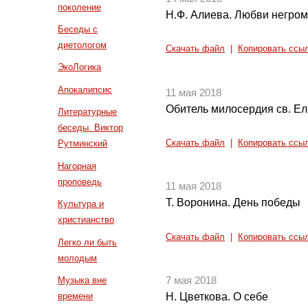
поколение
Н.Ф. Алиева. Любви негромк
Беседы с
диетологом
Скачать файл
|
Копировать ссы
ЭкоЛогика
Апокалипсис
11 мая 2018
Обитель милосердия св. Е
Литературные
беседы. Виктор
Скачать файл
|
Копировать ссы
Рутминский
Нагорная
проповедь
11 мая 2018
Т. Воронина. День победы
Культура и
христианство
Скачать файл
|
Копировать ссы
Легко ли быть
молодым
Музыка вне
7 мая 2018
времени
Н. Цветкова. О себе