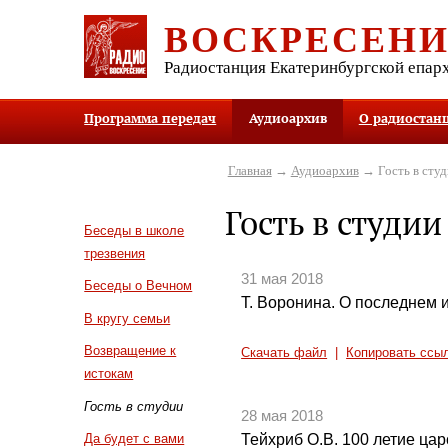
ВОСКРЕСЕН
Радиостанция Екатеринбургской епар
Программа передач
Аудиоархив
О радиостан
Главная
→
Аудиоархив
→ Гость в студ
Гость в студии
Беседы в школе
трезвения
31 мая 2018
Беседы о Вечном
Т. Воронина. О последнем 
В кругу семьи
Возвращение к
Скачать файл
|
Копировать ссы
истокам
Гость в студии
28 мая 2018
Тейхриб О.В. 100 летие цар
Да будет с вами