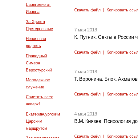
Евангелие от
Скачать файл
|
Копировать ссы
Иоанна
За Христа
Претерпевшие
7 мая 2018
К. Путник. Секты в России ч
Нечаянная
радость
Скачать файл
|
Копировать ссы
Праведный
Симеон
Верхотурский
7 мая 2018
Т. Воронина. Блок, Ахматов
Молодежное
служение
Скачать файл
|
Копировать ссы
Свистать всех
наверх!
4 мая 2018
Екатеринбургским
В.М. Князев. Психология до
Царским
маршрутом
Скачать файл
|
Копировать ссы