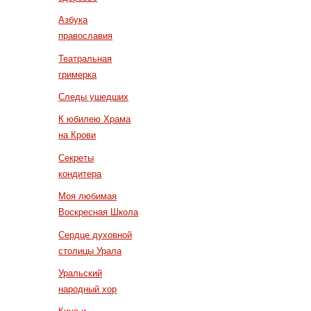
Азбука
православия
Театральная
гримерка
Следы ушедших
К юбилею Храма
на Крови
Секреты
кондитера
Моя любимая
Воскресная Школа
Сердце духовной
столицы Урала
Уральский
народный хор