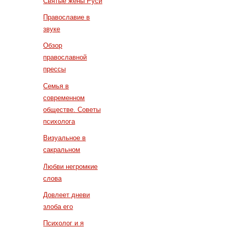
Святые жены Руси
Православие в
звуке
Обзор
православной
прессы
Семья в
современном
обществе. Советы
психолога
Визуальное в
сакральном
Любви негромкие
слова
Довлеет дневи
злоба его
Психолог и я