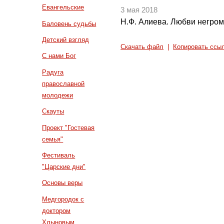
Евангельские
3 мая 2018
Н.Ф. Алиева. Любви негромк
Баловень судьбы
Детский взгляд
Скачать файл
|
Копировать ссы
С нами Бог
Радуга
православной
молодежи
Скауты
Проект "Гостевая
семья"
Фестиваль
"Царские дни"
Основы веры
Медгородок с
доктором
Хлыновым