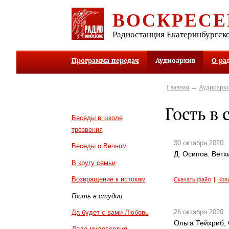
ВОСКРЕСЕ
Радиостанция Екатеринбургск
Программа передач
Аудиоархив
О ра
Главная
→
Аудиоарх
Гость в 
Беседы в школе
трезвения
30 октября 2020
Беседы о Вечном
Д. Осипов. Ветх
В кругу семьи
Возвращение к истокам
Скачать файл
|
Коп
Гость в студии
26 октября 2020
Да будет с вами Любовь
Ольга Тейхриб,
Дела милосердия