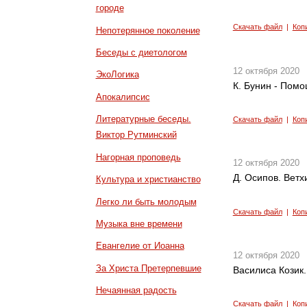
городе
Скачать файл
|
Коп
Непотерянное поколение
Беседы с диетологом
12 октября 2020
ЭкоЛогика
К. Бунин - Пом
Апокалипсис
Литературные беседы.
Скачать файл
|
Коп
Виктор Рутминский
Нагорная проповедь
12 октября 2020
Д. Осипов. Ветх
Культура и христианство
Легко ли быть молодым
Скачать файл
|
Коп
Музыка вне времени
Евангелие от Иоанна
12 октября 2020
За Христа Претерпевшие
Василиса Козик.
Нечаянная радость
Скачать файл
|
Коп