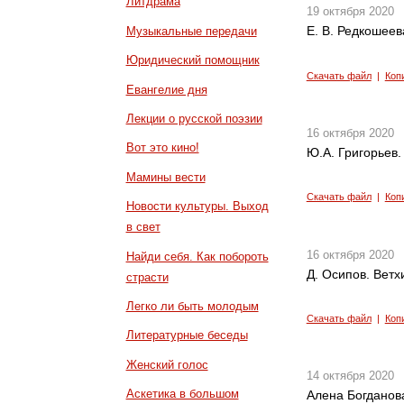
Литдрама
19 октября 2020
Е. В. Редкошеев
Музыкальные передачи
Юридический помощник
Скачать файл
|
Коп
Евангелие дня
Лекции о русской поэзии
16 октября 2020
Вот это кино!
Ю.А. Григорьев.
Мамины вести
Скачать файл
|
Коп
Новости культуры. Выход
в свет
16 октября 2020
Найди себя. Как побороть
Д. Осипов. Вет
страсти
Легко ли быть молодым
Скачать файл
|
Коп
Литературные беседы
Женский голос
14 октября 2020
Аскетика в большом
Алена Богданова