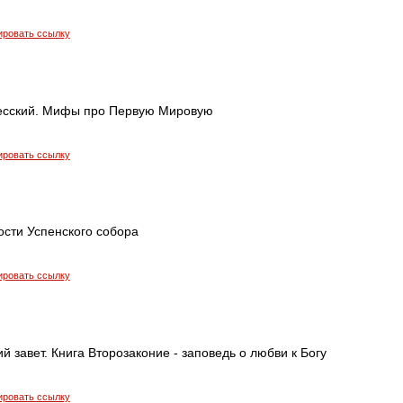
ировать ссылку
есский. Мифы про Первую Мировую
ировать ссылку
ости Успенского собора
ировать ссылку
ий завет. Книга Второзаконие - заповедь о любви к Богу
ировать ссылку