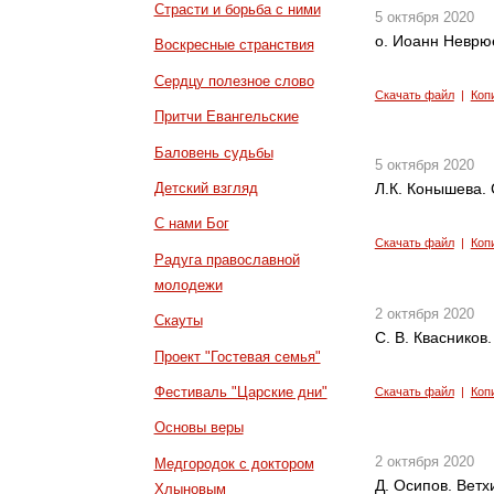
Страсти и борьба с ними
5 октября 2020
о. Иоанн Неврюе
Воскресные странствия
Сердцу полезное слово
Скачать файл
|
Коп
Притчи Евангельские
Баловень судьбы
5 октября 2020
Детский взгляд
Л.К. Конышева. 
С нами Бог
Скачать файл
|
Коп
Радуга православной
молодежи
2 октября 2020
Скауты
С. В. Квасников.
Проект "Гостевая семья"
Фестиваль "Царские дни"
Скачать файл
|
Коп
Основы веры
2 октября 2020
Медгородок с доктором
Д. Осипов. Ветх
Хлыновым