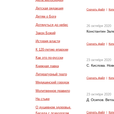
Детская редакция
Скачать файл
|
Коп
Детям о Боге
Дотянуться до небес
26 октября 2020
Константин Зал
Закон Божий
История власти
Скачать файл
|
Коп
К 120-летию епархии
Как это по-русски
23 октября 2020
С. Кислова. Нов
Книжная лавка
Литературный театр
Скачать файл
|
Коп
Медицинский городок
Молитвенное правило
23 октября 2020
На стыке
Д. Осипов. Ветх
О душевном здоровье.
Скачать файл
|
Коп
Беседа с психологом