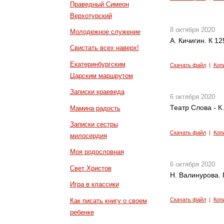
Праведный Симеон
Верхотурский
8 октября 2020
Молодежное служение
А. Кичигин. К 1
Свистать всех наверх!
Екатеринбургским
Скачать файл
|
Коп
Царским маршрутом
Записки краеведа
6 октября 2020
Театр Слова - К
Мамина радость
Записки сестры
Скачать файл
|
Коп
милосердия
Моя родословная
6 октября 2020
Свет Христов
Н. Валинурова. 
Игра в классики
Скачать файл
|
Коп
Как писать книгу о своем
ребенке