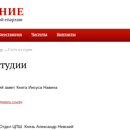
НИЕ
ой епархии
диостанции
Частоты
Контакты
ив
→ Гость в студии
студии
ий завет. Книга Иисуса Навина
ировать ссылку
 Отдел ЦПШ. Князь Александр Невский