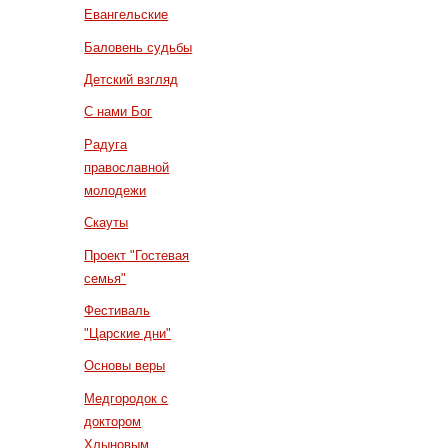
Евангельские
Баловень судьбы
Детский взгляд
С нами Бог
Радуга
православной
молодежи
Скауты
Проект "Гостевая
семья"
Фестиваль
"Царские дни"
Основы веры
Медгородок с
доктором
Хлыновым