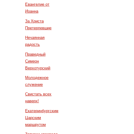
Евангелие от
Иоанна
За Христа
Претерпевшие
Нечаянная
радость
Праведный
Симеон
Верхотурский
Молодежное
служение
Свистать всех
наверх!
Екатеринбургским
Царским
маршрутом