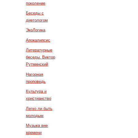
поколение
Беседы с
диетологом
ЭкоЛогика
Апокалипсис
Литературные
беседы. Виктор
Рутминский
Нагорная
проповедь
Культура и
христианство
Легко ли быть
молодым
Музыка вне
времени