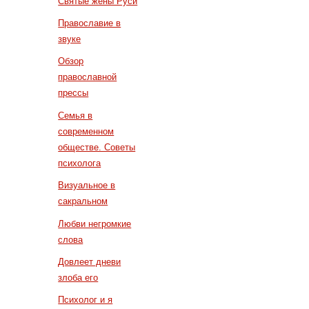
Святые жены Руси
Православие в
звуке
Обзор
православной
прессы
Семья в
современном
обществе. Советы
психолога
Визуальное в
сакральном
Любви негромкие
слова
Довлеет дневи
злоба его
Психолог и я