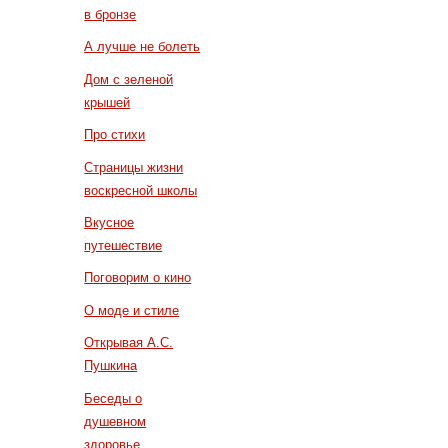
в бронзе
А лучше не болеть
Дом с зеленой
крышей
Про стихи
Страницы жизни
воскресной школы
Вкусное
путешествие
Поговорим о кино
О моде и стиле
Открывая А.С.
Пушкина
Беседы о
душевном
здоровье