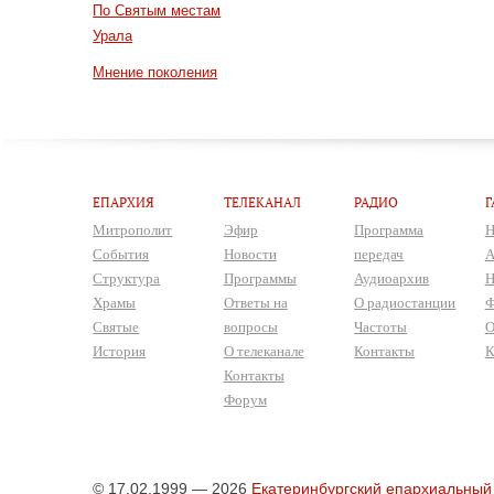
По Святым местам
Урала
Мнение поколения
ЕПАРХИЯ
ТЕЛЕКАНАЛ
РАДИО
Г
Митрополит
Эфир
Программа
Н
События
Новости
передач
А
Структура
Программы
Аудиоархив
Н
Храмы
Ответы на
О радиостанции
Ф
Святые
вопросы
Частоты
О
История
О телеканале
Контакты
К
Контакты
Форум
© 17.02.1999 — 2026
Екатеринбургский епархиальный