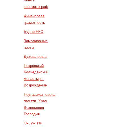
Кино и
кинематограф
Финансовая
грамотность
Будни НКО
Замолчавшие
поэты
Духова роща
Покровский
Колчеданский
монастырь.
Возрождение
Неугасимая свеча
памяти. Храм
Вознесения
Господня
Ох, уж эти