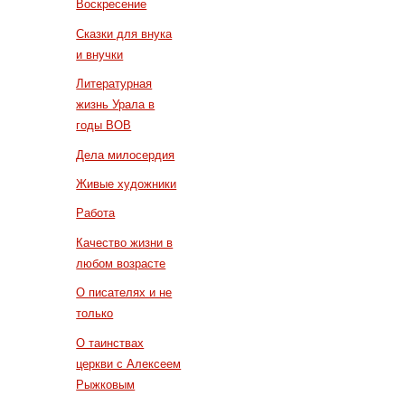
Воскресение
Сказки для внука
и внучки
Литературная
жизнь Урала в
годы ВОВ
Дела милосердия
Живые художники
Работа
Качество жизни в
любом возрасте
О писателях и не
только
О таинствах
церкви с Алексеем
Рыжковым