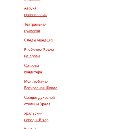
Азбука
православия
Театральная
гримерка
Следы ушедших
К юбилею Храма
на Крови
Секреты
кондитера
Моя любимая
Воскресная Школа
Сердце духовной
столицы Урала
Уральский
народный хор