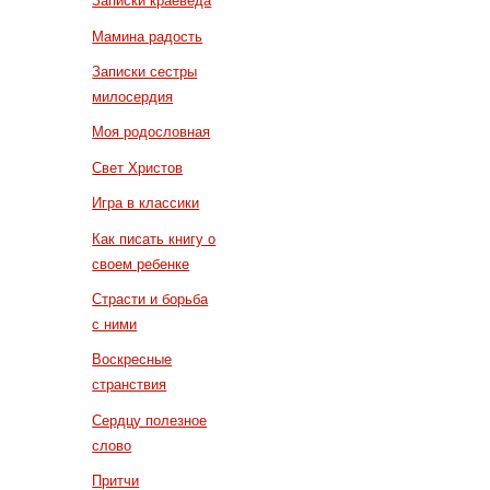
Записки краеведа
Мамина радость
Записки сестры
милосердия
Моя родословная
Свет Христов
Игра в классики
Как писать книгу о
своем ребенке
Страсти и борьба
с ними
Воскресные
странствия
Сердцу полезное
слово
Притчи