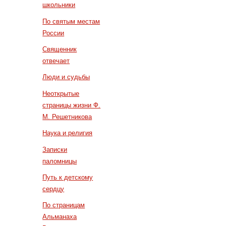
школьники
По святым местам
России
Священник
отвечает
Люди и судьбы
Неоткрытые
страницы жизни Ф.
М. Решетникова
Наука и религия
Записки
паломницы
Путь к детскому
сердцу
По страницам
Альманаха