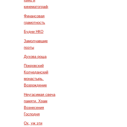
Кино и
кинематограф
Финансовая
грамотность
Будни НКО
Замолчавшие
поэты
Духова роща
Покровский
Колчеданский
монастырь.
Возрождение
Неугасимая свеча
памяти. Храм
Вознесения
Господня
Ох, уж эти