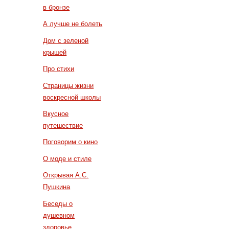
в бронзе
А лучше не болеть
Дом с зеленой
крышей
Про стихи
Страницы жизни
воскресной школы
Вкусное
путешествие
Поговорим о кино
О моде и стиле
Открывая А.С.
Пушкина
Беседы о
душевном
здоровье