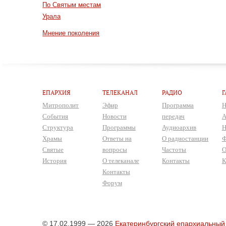
По Святым местам
Урала
Мнение поколения
ЕПАРХИЯ
ТЕЛЕКАНАЛ
РАДИО
Г
Митрополит
Эфир
Программа
Н
События
Новости
передач
А
Структура
Программы
Аудиоархив
Н
Храмы
Ответы на
О радиостанции
Ф
Святые
вопросы
Частоты
О
История
О телеканале
Контакты
К
Контакты
Форум
© 17.02.1999 — 2026
Екатеринбургский епархиальный