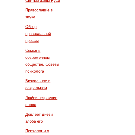
Святые жены Руси
Православие в
звуке
Обзор
православной
прессы
Семья в
современном
обществе. Советы
психолога
Визуальное в
сакральном
Любви негромкие
слова
Довлеет дневи
злоба его
Психолог и я