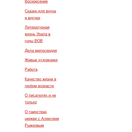
Воскресение
Сказки для внука
и внучки
Литературная
жизнь Урала в
годы ВОВ
Дела милосердия
Живые художники
Работа
Качество жизни в
любом возрасте
О писателях и не
только
О таинствах
церкви с Алексеем
Рыжковым