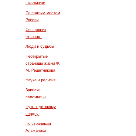
школьники
По святым местам
России
Священник
отвечает
Люди и судьбы
Неоткрытые
страницы жизни Ф.
М. Решетникова
Наука и религия
Записки
паломницы
Путь к детскому
сердцу
По страницам
Альманаха