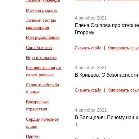
Записки краеведа
Мамина радость
4 октября 2021
Записки сестры
Елена Осипова про отноше
милосердия
Второму
Моя родословная
Свет Христов
Скачать файл
|
Копировать ссы
Игра в классики
4 октября 2021
Как писать книгу о
В.Кривцов. О безопасности
своем ребенке
Страсти и борьба
Скачать файл
|
Копировать ссы
с ними
Воскресные
странствия
4 октября 2021
В.Бальцевич. Почему наши д
Сердцу полезное
1
слово
Притчи