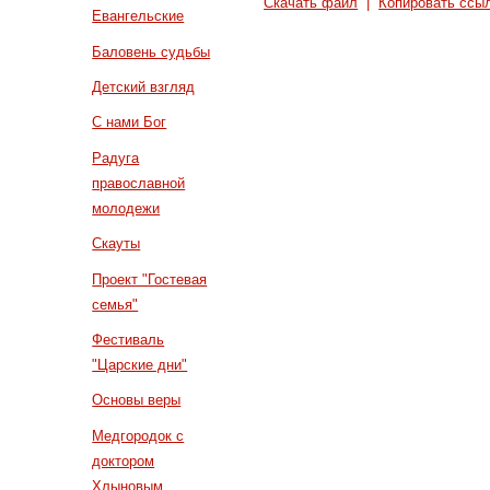
Скачать файл
|
Копировать ссы
Евангельские
Баловень судьбы
Детский взгляд
С нами Бог
Радуга
православной
молодежи
Скауты
Проект "Гостевая
семья"
Фестиваль
"Царские дни"
Основы веры
Медгородок с
доктором
Хлыновым