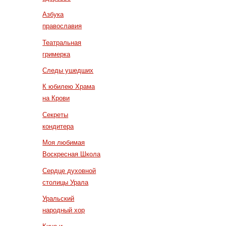
Азбука
православия
Театральная
гримерка
Следы ушедших
К юбилею Храма
на Крови
Секреты
кондитера
Моя любимая
Воскресная Школа
Сердце духовной
столицы Урала
Уральский
народный хор