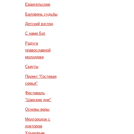
Евангельские
Баловень судьбы
Детский взгляд
С нами Бог
Радуга
православной
молодежи
Скауты
Проект "Гостевая
семья"
Фестиваль
"Царские дни"
Основы веры
Медгородок с
доктором
Хлыновым