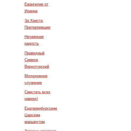
Евангелие от
Иоанна
За Христа
Претерпевшие
Нечаянная
радость
Праведный
Симеон
Верхотурский
Молодежное
служение
Свистать всех
наверх!
Екатеринбургским
Царским
маршрутом