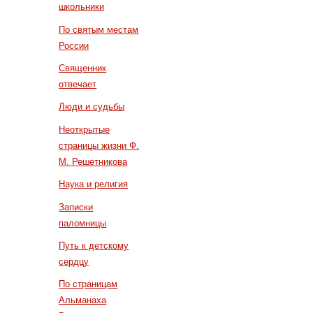
школьники
По святым местам
России
Священник
отвечает
Люди и судьбы
Неоткрытые
страницы жизни Ф.
М. Решетникова
Наука и религия
Записки
паломницы
Путь к детскому
сердцу
По страницам
Альманаха