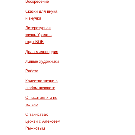
Воскресение
Сказки для внука
и внучки
Литературная
жизнь Урала в
годы ВОВ
Дела милосердия
Живые художники
Работа
Качество жизни в
любом возрасте
О писателях и не
только
О таинствах
церкви с Алексеем
Рыжковым