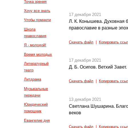
Точка зрения
Хочу все знать
17 декабря 2021
Чтобы помнили
Л. К. Конышева. Духовная б
православие в разные эпо
Школа
православия
Скачать файл
|
Копировать ссы
Я - молодой!
Время молодых
17 декабря 2021
Литературный
Д. Б. Осипов. Ветхий Завет.
театр
Литдрама
Скачать файл
|
Копировать ссы
Музыкальные
передачи
13 декабря 2021
Юридический
Светлана Шушарина. Благо
помощник
веков
Евангелие дня
Скачать файл
|
Копировать ссы