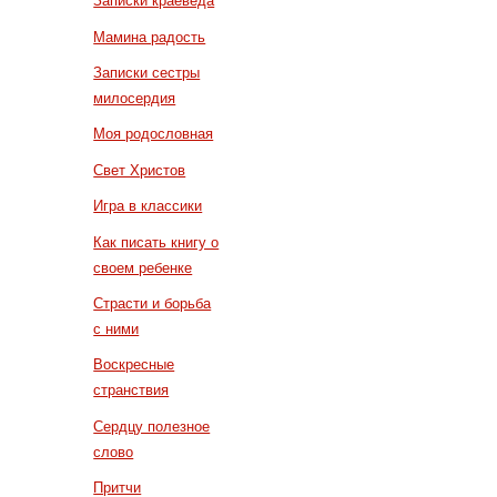
Записки краеведа
Мамина радость
Записки сестры
милосердия
Моя родословная
Свет Христов
Игра в классики
Как писать книгу о
своем ребенке
Страсти и борьба
с ними
Воскресные
странствия
Сердцу полезное
слово
Притчи