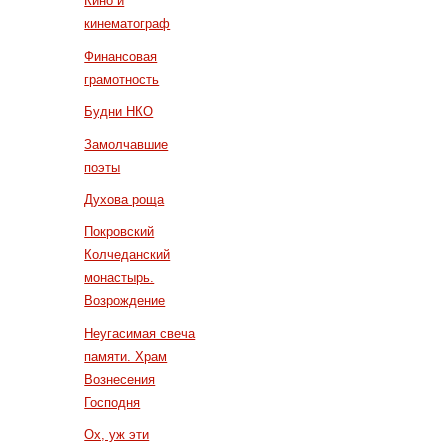
Кино и
кинематограф
Финансовая
грамотность
Будни НКО
Замолчавшие
поэты
Духова роща
Покровский
Колчеданский
монастырь.
Возрождение
Неугасимая свеча
памяти. Храм
Вознесения
Господня
Ох, уж эти