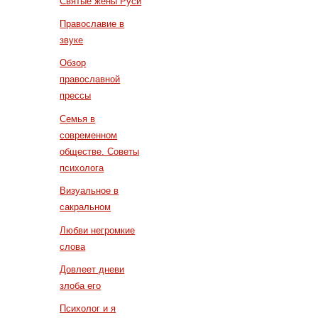
Святые жены Руси
Православие в
звуке
Обзор
православной
прессы
Семья в
современном
обществе. Советы
психолога
Визуальное в
сакральном
Любви негромкие
слова
Довлеет дневи
злоба его
Психолог и я