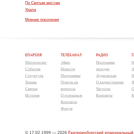
По Святым местам
Урала
Мнение поколения
ЕПАРХИЯ
ТЕЛЕКАНАЛ
РАДИО
Г
Митрополит
Эфир
Программа
Н
События
Новости
передач
А
Структура
Программы
Аудиоархив
Н
Храмы
Ответы на
О радиостанции
Ф
Святые
вопросы
Частоты
О
История
О телеканале
Контакты
К
Контакты
Форум
© 17.02.1999 — 2026
Екатеринбургский епархиальный