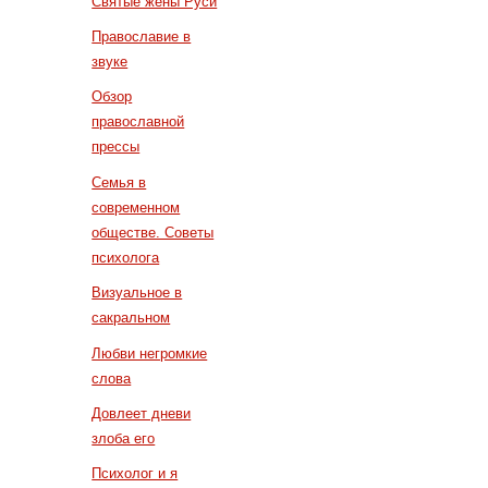
Святые жены Руси
Православие в
звуке
Обзор
православной
прессы
Семья в
современном
обществе. Советы
психолога
Визуальное в
сакральном
Любви негромкие
слова
Довлеет дневи
злоба его
Психолог и я