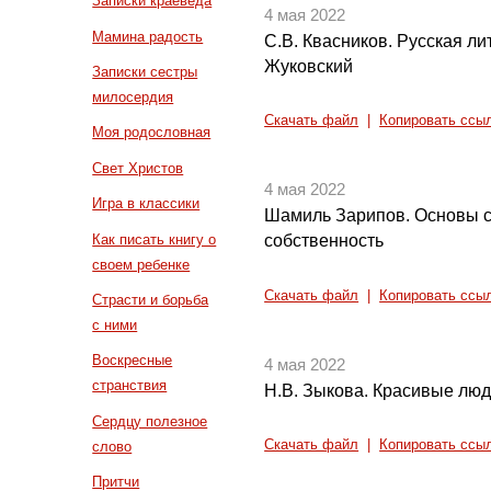
Записки краеведа
4 мая 2022
Мамина радость
С.В. Квасников. Русская лит
Жуковский
Записки сестры
милосердия
Скачать файл
|
Копировать ссы
Моя родословная
Свет Христов
4 мая 2022
Игра в классики
Шамиль Зарипов. Основы с
Как писать книгу о
собственность
своем ребенке
Скачать файл
|
Копировать ссы
Страсти и борьба
с ними
Воскресные
4 мая 2022
странствия
Н.В. Зыкова. Красивые люд
Сердцу полезное
Скачать файл
|
Копировать ссы
слово
Притчи