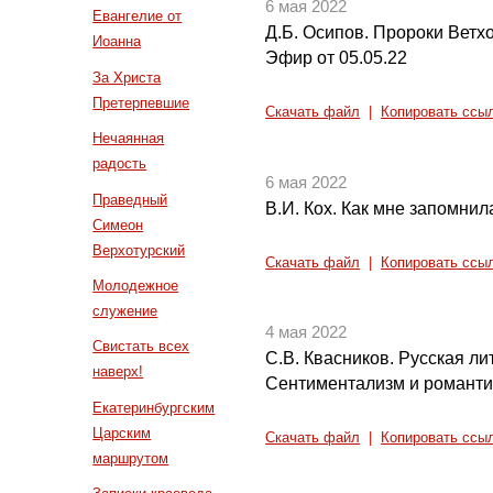
6 мая 2022
Евангелие от
Д.Б. Осипов. Пророки Ветх
Иоанна
Эфир от 05.05.22
За Христа
Претерпевшие
Скачать файл
|
Копировать ссы
Нечаянная
радость
6 мая 2022
Праведный
В.И. Кох. Как мне запомнила
Симеон
Верхотурский
Скачать файл
|
Копировать ссы
Молодежное
служение
4 мая 2022
Свистать всех
С.В. Квасников. Русская лит
наверх!
Сентиментализм и романт
Екатеринбургским
Царским
Скачать файл
|
Копировать ссы
маршрутом