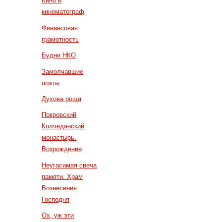
Кино и
кинематограф
Финансовая
грамотность
Будни НКО
Замолчавшие
поэты
Духова роща
Покровский
Колчеданский
монастырь.
Возрождение
Неугасимая свеча
памяти. Храм
Вознесения
Господня
Ох, уж эти