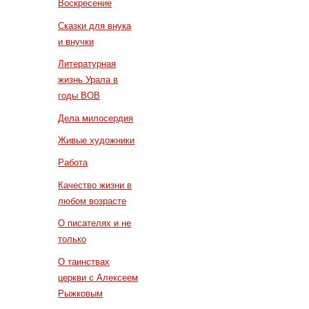
Воскресение
Сказки для внука
и внучки
Литературная
жизнь Урала в
годы ВОВ
Дела милосердия
Живые художники
Работа
Качество жизни в
любом возрасте
О писателях и не
только
О таинствах
церкви с Алексеем
Рыжковым