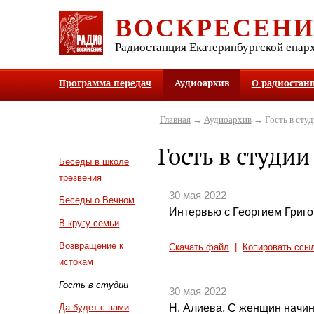
ВОСКРЕСЕН
Радиостанция Екатеринбургской епар
Программа передач
Аудиоархив
О радиостан
Главная
→
Аудиоархив
→ Гость в студ
Гость в студии
Беседы в школе
трезвения
30 мая 2022
Беседы о Вечном
Интервью с Георгием Григ
В кругу семьи
Возвращение к
Скачать файл
|
Копировать ссы
истокам
Гость в студии
30 мая 2022
Н. Алиева. С женщин начин
Да будет с вами