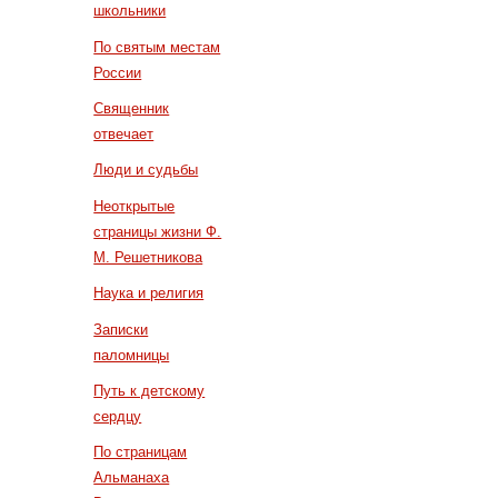
школьники
По святым местам
России
Священник
отвечает
Люди и судьбы
Неоткрытые
страницы жизни Ф.
М. Решетникова
Наука и религия
Записки
паломницы
Путь к детскому
сердцу
По страницам
Альманаха