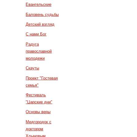
Евангельские
Баловень судьбы
Детский взгляд
С нами Бог
Радуга
православной
молодежи
Скауты
Проект "Гостевая
семья"
Фестиваль
"Царские дни"
Основы веры
Медгородок с
доктором
Хлыновым