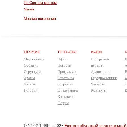
По Святым местам
Урала
Мнение поколения
ЕПАРХИЯ
ТЕЛЕКАНАЛ
РАДИО
Г
Митрополит
Эфир
Программа
Н
События
Новости
передач
А
Структура
Программы
Аудиоархив
Н
Храмы
Ответы на
О радиостанции
Ф
Святые
вопросы
Частоты
О
История
О телеканале
Контакты
К
Контакты
Форум
© 17.02.1999 — 2026
Екатеринбургский епархиальный