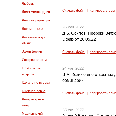
Любовь
Скачать файл
|
Копировать ссы
Дела милосердия
Детская редакция
26 мая 2022
Детям о Боге
Д.Б. Осипов. Пророки Ветх
Дотянуться до
Эфир от 26.05.22
небес
Закон Божий
Скачать файл
|
Копировать ссы
История власти
К 120-летию
24 мая 2022
епархии
В.М. Козик о дне открытых 
семинарии
Как это по-русски
Книжная лавка
Скачать файл
|
Копировать ссы
Литературный
театр
23 мая 2022
Медицинский
Андрей Васенев. Премия "