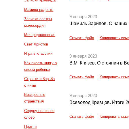
Записки краеведа
Мамина радость
9 января 2023
Записки сестры
Шамиль Зарипов. О наших 
милосердия
Моя родословная
Скачать файл
|
Копировать ссы
Свет Христов
Игра в классики
9 января 2023
В.М. Князев. О стоянии в В
Как писать книгу о
своем ребенке
Скачать файл
|
Копировать ссы
Страсти и борьба
с ними
Воскресные
9 января 2023
странствия
Всеволод Кривцов. Итоги 2
Сердцу полезное
Скачать файл
|
Копировать ссы
слово
Притчи