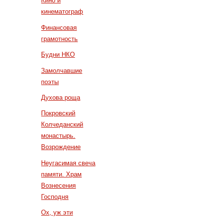
Кино и
кинематограф
Финансовая
грамотность
Будни НКО
Замолчавшие
поэты
Духова роща
Покровский
Колчеданский
монастырь.
Возрождение
Неугасимая свеча
памяти. Храм
Вознесения
Господня
Ох, уж эти