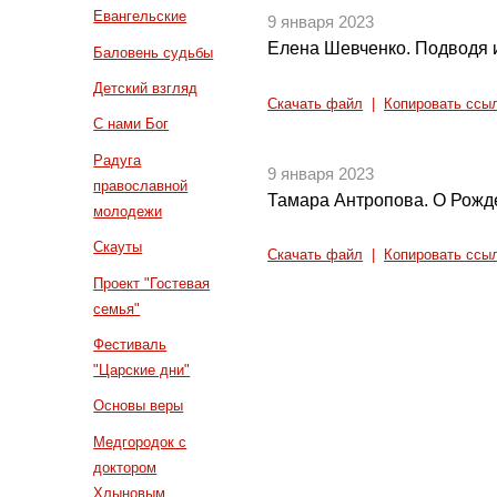
Евангельские
9 января 2023
Елена Шевченко. Подводя и
Баловень судьбы
Детский взгляд
Скачать файл
|
Копировать ссы
С нами Бог
Радуга
9 января 2023
православной
Тамара Антропова. О Рожд
молодежи
Скауты
Скачать файл
|
Копировать ссы
Проект "Гостевая
семья"
Фестиваль
"Царские дни"
Основы веры
Медгородок с
доктором
Хлыновым