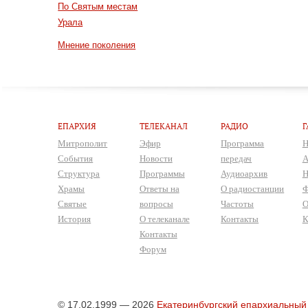
По Святым местам
Урала
Мнение поколения
ЕПАРХИЯ
ТЕЛЕКАНАЛ
РАДИО
Г
Митрополит
Эфир
Программа
Н
События
Новости
передач
А
Структура
Программы
Аудиоархив
Н
Храмы
Ответы на
О радиостанции
Ф
Святые
вопросы
Частоты
О
История
О телеканале
Контакты
К
Контакты
Форум
© 17.02.1999 — 2026
Екатеринбургский епархиальный