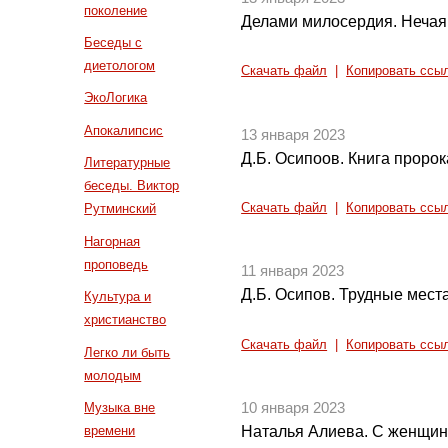
поколение
Делами милосердия. Нечая
Беседы с
диетологом
Скачать файл
|
Копировать ссы
ЭкоЛогика
Апокалипсис
13 января 2023
Д.Б. Осипоов. Книга пророк
Литературные
беседы. Виктор
Скачать файл
|
Копировать ссы
Рутминский
Нагорная
проповедь
11 января 2023
Д.Б. Осипов. Трудные мест
Культура и
христианство
Скачать файл
|
Копировать ссы
Легко ли быть
молодым
Музыка вне
10 января 2023
времени
Наталья Алиева. С женщин 