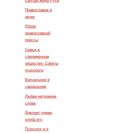
Святые жены Руси
Православие в
звуке
Обзор
православной
прессы
Семья в
современном
обществе. Советы
психолога
Визуальное в
сакральном
Любви негромкие
слова
Довлеет дневи
злоба его
Психолог и я