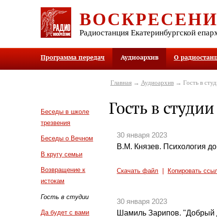
ВОСКРЕСЕН
Радиостанция Екатеринбургской епар
Программа передач
Аудиоархив
О радиостан
Главная
→
Аудиоархив
→ Гость в студ
Гость в студии
Беседы в школе
трезвения
30 января 2023
Беседы о Вечном
В.М. Князев. Психология до
В кругу семьи
Возвращение к
Скачать файл
|
Копировать ссы
истокам
Гость в студии
30 января 2023
Шамиль Зарипов. "Добрый 
Да будет с вами