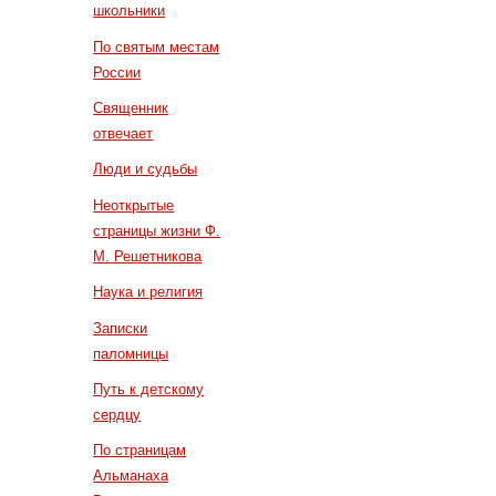
школьники
По святым местам
России
Священник
отвечает
Люди и судьбы
Неоткрытые
страницы жизни Ф.
М. Решетникова
Наука и религия
Записки
паломницы
Путь к детскому
сердцу
По страницам
Альманаха