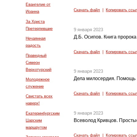
Евангелие от
Скачать файл
|
Копировать ссы
Иоанна
За Христа
Претерпевшие
9 января 2023
Д.Б. Осипов. Книга пророка
Нечаянная
радость
Скачать файл
|
Копировать ссы
Праведный
Симеон
Верхотурский
9 января 2023
Дела милосердия. Помощь 
Молодежное
служение
Скачать файл
|
Копировать ссы
Свистать всех
наверх!
9 января 2023
Екатеринбургским
Всеволод Кривцов. Просты
Царским
маршрутом
Скачать файл
|
Копировать ссы