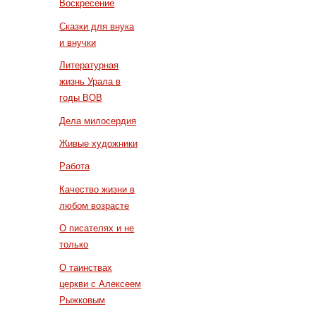
Воскресение
Сказки для внука
и внучки
Литературная
жизнь Урала в
годы ВОВ
Дела милосердия
Живые художники
Работа
Качество жизни в
любом возрасте
О писателях и не
только
О таинствах
церкви с Алексеем
Рыжковым