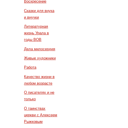
Воскресение
Сказки для внука
и внучки
Литературная
жизнь Урала в
годы ВОВ
Дела милосердия
Живые художники
Работа
Качество жизни в
любом возрасте
О писателях и не
только
О таинствах
церкви с Алексеем
Рыжковым