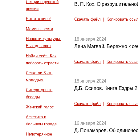
Лекции о русской
В. П. Кох. О разрушительно
поэзии
Вот это кино!
Скачать файл
|
Копировать ссы
Мамины вести
Новости культуры.
18 января 2024
Выход в свет
Лена Магвай. Бережно к се
Найди себя. Как
Скачать файл
|
Копировать ссы
побороть страсти
Легко ли быть
молодым
18 января 2024
Д.Б. Осипов. Книга Ездры 2 и
Литературные
беседы
Скачать файл
|
Копировать ссы
Женский голос
Аскетика в
16 января 2024
большом городе
Д. Понамарев. Об одиноче
Непотерянное