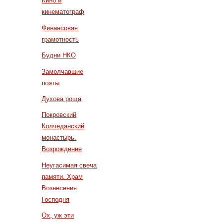
Кино и
кинематограф
Финансовая
грамотность
Будни НКО
Замолчавшие
поэты
Духова роща
Покровский
Колчеданский
монастырь.
Возрождение
Неугасимая свеча
памяти. Храм
Вознесения
Господня
Ох, уж эти