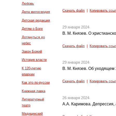
Любовь
Скачать файл
|
Копировать ссы
Дела милосердия
Детская редакция
29 января 2024
Детям о Боге
В. М. Князев. О христианск
Дотянуться до
небес
Скачать файл
|
Копировать ссы
Закон Божий
История власти
29 января 2024
К 120-летию
В. М. Князев. Об уходящем 
епархии
Скачать файл
|
Копировать ссы
Как это по-русски
Книжная лавка
26 января 2024
Литературный
А.А. Каримова. Депрессия, 
театр
Медицинский