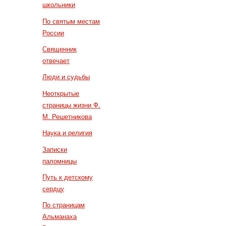
школьники
По святым местам
России
Священник
отвечает
Люди и судьбы
Неоткрытые
страницы жизни Ф.
М. Решетникова
Наука и религия
Записки
паломницы
Путь к детскому
сердцу
По страницам
Альманаха