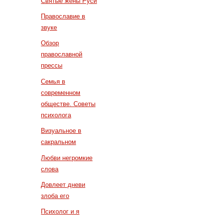
Святые жены Руси
Православие в
звуке
Обзор
православной
прессы
Семья в
современном
обществе. Советы
психолога
Визуальное в
сакральном
Любви негромкие
слова
Довлеет дневи
злоба его
Психолог и я