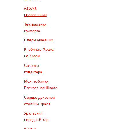
Азбука
православия
Театральная
гримерка
Следы ушедших
К юбилею Храма
на Крови
Секреты
кондитера
Моя любимая
Воскресная Школа
Сердце духовной
столицы Урала
Уральский
народный хор