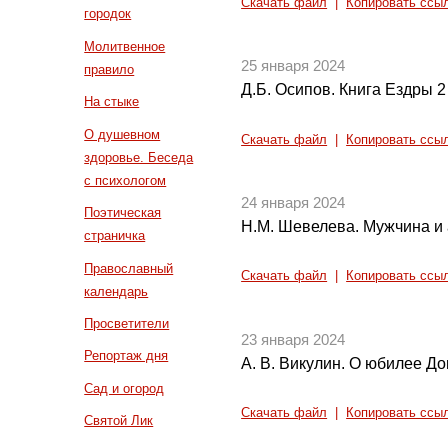
Скачать файл
|
Копировать ссы
городок
Молитвенное
25 января 2024
правило
Д.Б. Осипов. Книга Ездры 2 и
На стыке
О душевном
Скачать файл
|
Копировать ссы
здоровье. Беседа
с психологом
24 января 2024
Поэтическая
Н.М. Шевелева. Мужчина и
страничка
Православный
Скачать файл
|
Копировать ссы
календарь
Просветители
23 января 2024
Репортаж дня
А. В. Викулин. О юбилее Д
Сад и огород
Скачать файл
|
Копировать ссы
Святой Лик