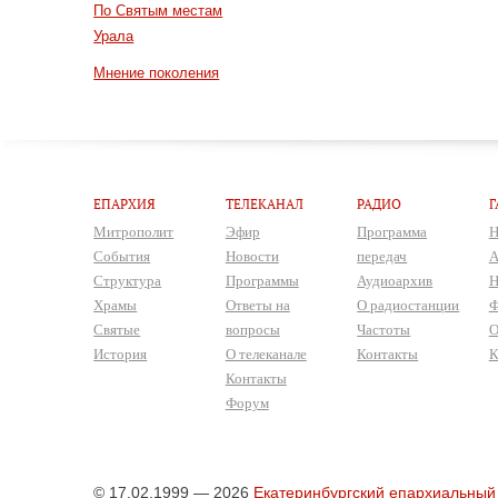
По Святым местам
Урала
Мнение поколения
ЕПАРХИЯ
ТЕЛЕКАНАЛ
РАДИО
Г
Митрополит
Эфир
Программа
Н
События
Новости
передач
А
Структура
Программы
Аудиоархив
Н
Храмы
Ответы на
О радиостанции
Ф
Святые
вопросы
Частоты
О
История
О телеканале
Контакты
К
Контакты
Форум
© 17.02.1999 — 2026
Екатеринбургский епархиальный