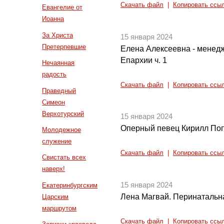
Скачать файл
|
Копировать ссы
Евангелие от
Иоанна
За Христа
15 января 2024
Претерпевшие
Елена Алексеевна - менед
Епархии ч. 1
Нечаянная
радость
Скачать файл
|
Копировать ссы
Праведный
Симеон
Верхотурский
15 января 2024
Оперный певец Кирилл По
Молодежное
служение
Скачать файл
|
Копировать ссы
Свистать всех
наверх!
15 января 2024
Екатеринбургским
Лена Магвай. Перинатальн
Царским
маршрутом
Скачать файл
|
Копировать ссы