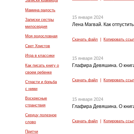
Записки краеведа
Мамина радость
15 января 2024
Записки сестры
Лена Магвай. Как отпустит
милосердия
Моя родословная
Скачать файл
|
Копировать ссы
Свет Христов
Игра в классики
15 января 2024
Глафира Девяшина. О книг
Как писать книгу о
своем ребенке
Скачать файл
|
Копировать ссы
Страсти и борьба
с ними
Воскресные
15 января 2024
странствия
Глафира Девяшина. О книг
Сердцу полезное
Скачать файл
|
Копировать ссы
слово
Притчи