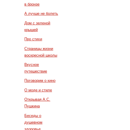
в бронзе
А лучше не болеть
Дом с зеленой
крышей
Про стихи
Страницы жизни
воскресной школы
Вкусное
путешествие
Поговорим о кино
О моде и стиле
Открывая А.С.
Пушкина
Беседы о
душевном
здоровье