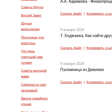
А.А. Каримова - Физиопро
Советы Доулы
Скачать файл
|
Копировать ссы
Ветхий Завет
Друзья
милосердия
9 января 2024
Т. Ходжаева. Как найти дру
Песочница для
взрослых
Скачать файл
|
Копировать ссы
Что день
грядущий нам
готовит
9 января 2024
Паломница из Дивеево
Советы молодой
маме
Скачать файл
|
Копировать ссы
Соборности свет
негасимый
Школа семейного
чтения