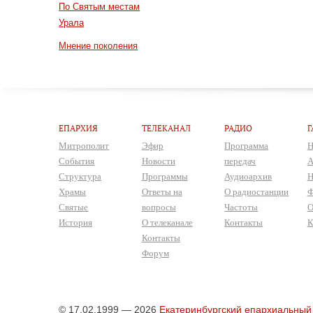
По Святым местам
Урала
Мнение поколения
ЕПАРХИЯ
ТЕЛЕКАНАЛ
РАДИО
Г
Митрополит
Эфир
Программа
Н
События
Новости
передач
А
Структура
Программы
Аудиоархив
Н
Храмы
Ответы на
О радиостанции
Ф
Святые
вопросы
Частоты
О
История
О телеканале
Контакты
К
Контакты
Форум
© 17.02.1999 — 2026
Екатеринбургский епархиальный