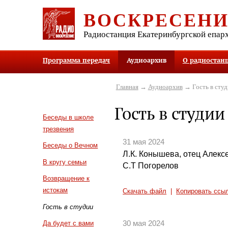
ВОСКРЕСЕН
Радиостанция Екатеринбургской епар
Программа передач
Аудиоархив
О радиостан
Главная
→
Аудиоархив
→ Гость в студ
Гость в студии
Беседы в школе
трезвения
31 мая 2024
Беседы о Вечном
Л.К. Конышева, отец Алекс
В кругу семьи
С.Т Погорелов
Возвращение к
истокам
Скачать файл
|
Копировать ссы
Гость в студии
30 мая 2024
Да будет с вами