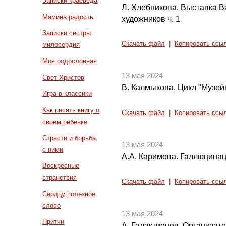
Записки краеведа
Л. Хлебникова. Выставка В
Мамина радость
художников ч. 1
Записки сестры
Скачать файл
|
Копировать ссы
милосердия
Моя родословная
13 мая 2024
Свет Христов
В. Калмыкова. Цикл "Музей
Игра в классики
Как писать книгу о
Скачать файл
|
Копировать ссы
своем ребенке
Страсти и борьба
13 мая 2024
с ними
А.А. Каримова. Галлюцина
Воскресные
странствия
Скачать файл
|
Копировать ссы
Сердцу полезное
слово
13 мая 2024
Притчи
А. Галактионов. Организат