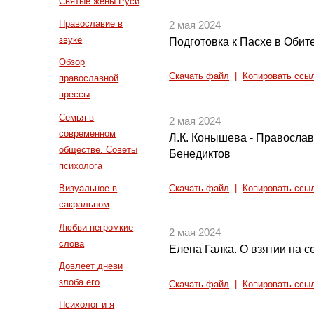
Святые жены Руси
Православие в
2 мая 2024
звуке
Подготовка к Пасхе в Оби
Обзор
Скачать файл
|
Копировать ссы
православной
прессы
Семья в
2 мая 2024
современном
Л.К. Конышева - Правосла
обществе. Советы
Бенедиктов
психолога
Визуальное в
Скачать файл
|
Копировать ссы
сакральном
Любви негромкие
2 мая 2024
слова
Елена Галка. О взятии на с
Довлеет дневи
злоба его
Скачать файл
|
Копировать ссы
Психолог и я