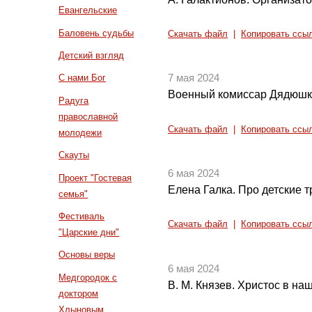
Евангельские
Баловень судьбы
Скачать файл
|
Копировать ссы
Детский взгляд
7 мая 2024
С нами Бог
Военный комиссар Дядюшк
Радуга
православной
Скачать файл
|
Копировать ссы
молодежи
Скауты
6 мая 2024
Проект "Гостевая
Елена Галка. Про детские 
семья"
Фестиваль
Скачать файл
|
Копировать ссы
"Царские дни"
Основы веры
6 мая 2024
Медгородок с
В. М. Князев. Христос в наш
доктором
Хлыновым