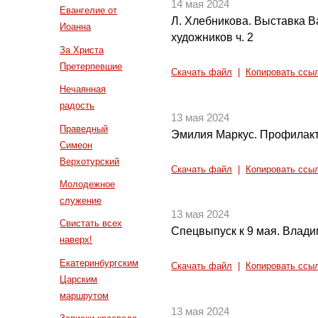
14 мая 2024
Евангелие от
Л. Хлебникова. Выставка В
Иоанна
художников ч. 2
За Христа
Претерпевшие
Скачать файл
|
Копировать ссы
Нечаянная
радость
13 мая 2024
Праведный
Эмилия Маркус. Профилакт
Симеон
Верхотурский
Скачать файл
|
Копировать ссы
Молодежное
служение
13 мая 2024
Свистать всех
Спецвыпуск к 9 мая. Влад
наверх!
Екатеринбургским
Скачать файл
|
Копировать ссы
Царским
маршрутом
13 мая 2024