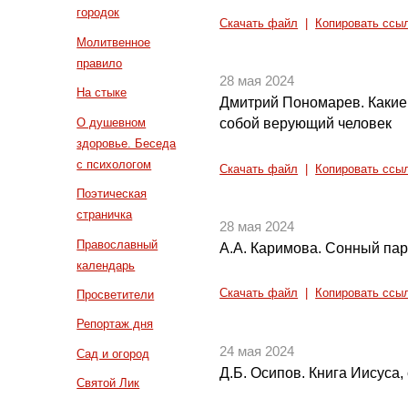
городок
Скачать файл
|
Копировать ссы
Молитвенное
правило
28 мая 2024
На стыке
Дмитрий Пономарев. Какие
О душевном
собой верующий человек
здоровье. Беседа
с психологом
Скачать файл
|
Копировать ссы
Поэтическая
страничка
28 мая 2024
Православный
А.А. Каримова. Сонный па
календарь
Скачать файл
|
Копировать ссы
Просветители
Репортаж дня
24 мая 2024
Сад и огород
Д.Б. Осипов. Книга Иисуса,
Святой Лик