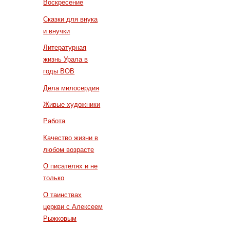
Воскресение
Сказки для внука
и внучки
Литературная
жизнь Урала в
годы ВОВ
Дела милосердия
Живые художники
Работа
Качество жизни в
любом возрасте
О писателях и не
только
О таинствах
церкви с Алексеем
Рыжковым