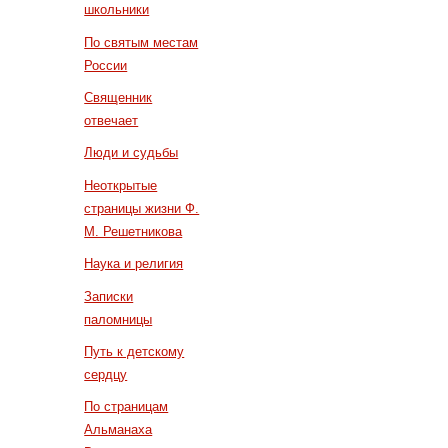
школьники
По святым местам
России
Священник
отвечает
Люди и судьбы
Неоткрытые
страницы жизни Ф.
М. Решетникова
Наука и религия
Записки
паломницы
Путь к детскому
сердцу
По страницам
Альманаха