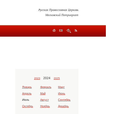
Русская Православная Церковь
Московский Патриархат
2024
2023
2025
Январь
Февраль
Март
Апрель
Май
Июнь
Июль
Август
Сентябрь
Октябрь
Ноябрь
Декабрь