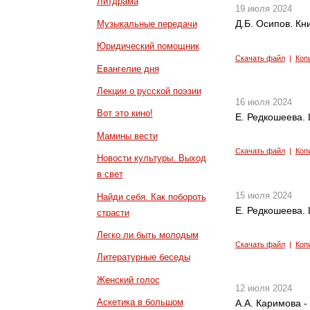
Литдрама
19 июля 2024
Д.Б. Осипов. Кн
Музыкальные передачи
Юридический помощник
Скачать файл
|
Коп
Евангелие дня
Лекции о русской поэзии
16 июля 2024
Вот это кино!
Е. Редкошеева. 
Мамины вести
Скачать файл
|
Коп
Новости культуры. Выход
в свет
15 июля 2024
Найди себя. Как побороть
Е. Редкошеева. 
страсти
Легко ли быть молодым
Скачать файл
|
Коп
Литературные беседы
Женский голос
12 июля 2024
Аскетика в большом
А.А. Каримова 