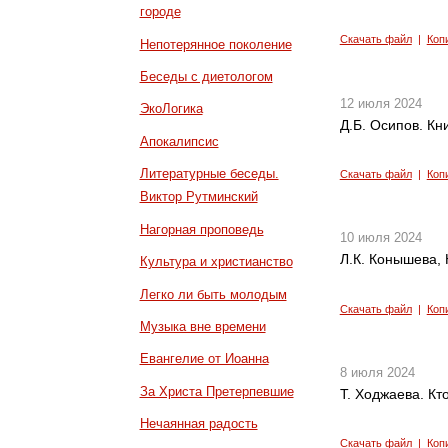
городе
Скачать файл
|
Коп
Непотерянное поколение
Беседы с диетологом
12 июля 2024
ЭкоЛогика
Д.Б. Осипов. Кн
Апокалипсис
Литературные беседы.
Скачать файл
|
Коп
Виктор Рутминский
Нагорная проповедь
10 июля 2024
Л.К. Конышева, 
Культура и христианство
Легко ли быть молодым
Скачать файл
|
Коп
Музыка вне времени
Евангелие от Иоанна
8 июля 2024
За Христа Претерпевшие
Т. Ходжаева. Кт
Нечаянная радость
Скачать файл
|
Коп