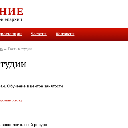
НИЕ
ой епархии
диостанции
Частоты
Контакты
ив
→ Гость в студии
студии
дан. Обучение в центре занятости
ировать ссылку
к восполнить свой ресурс