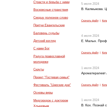
Страсти и борьба с ними
5 июля 2024
В. Калмыкова. Ц
Воскресные странствия
Сердцу полезное слово
Скачать файл
|
Коп
Притчи Евангельские
Баловень судьбы
4 июля 2024
Детский взгляд
Е. Малых. Проф
С нами Бог
Скачать файл
|
Коп
Радуга православной
молодежи
1 июля 2024
Скауты
Ароматерапевт 
Проект "Гостевая семья"
Фестиваль "Царские дни"
Скачать файл
|
Коп
Основы веры
1 июля 2024
Медгородок с доктором
В. Кох. Познай с
Хлыновым