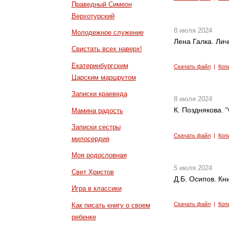
Праведный Симеон
Верхотурский
8 июля 2024
Молодежное служение
Лена Галка. Ли
Свистать всех наверх!
Екатеринбургским
Скачать файл
|
Коп
Царским маршрутом
Записки краеведа
8 июля 2024
К. Позднякова. 
Мамина радость
Записки сестры
Скачать файл
|
Коп
милосердия
Моя родословная
5 июля 2024
Свет Христов
Д.Б. Осипов. Кн
Игра в классики
Скачать файл
|
Коп
Как писать книгу о своем
ребенке