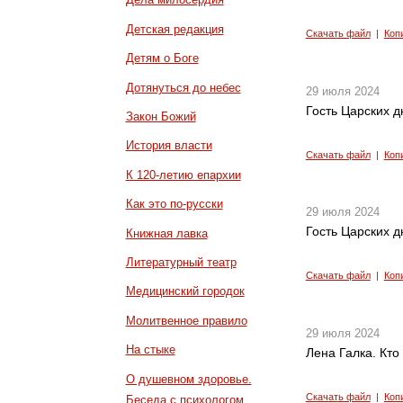
Детская редакция
Скачать файл
|
Коп
Детям о Боге
Дотянуться до небес
29 июля 2024
Гость Царских д
Закон Божий
История власти
Скачать файл
|
Коп
К 120-летию епархии
Как это по-русски
29 июля 2024
Гость Царских д
Книжная лавка
Литературный театр
Скачать файл
|
Коп
Медицинский городок
Молитвенное правило
29 июля 2024
На стыке
Лена Галка. Кто
О душевном здоровье.
Скачать файл
|
Коп
Беседа с психологом