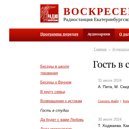
ВОСКРЕСЕ
Радиостанция Екатеринбургск
Программа передач
Аудиоархив
О ра
Главная
→
Аудиоарх
Гость в 
Беседы в школе
трезвения
31 июля 2024
Беседы о Вечном
А. Пита, М. Ски
В кругу семьи
Возвращение к истокам
Скачать файл
|
Коп
Гость в студии
30 июля 2024
Да будет с вами Любовь
Т. Ходжаева. Ка
Дела милосердия