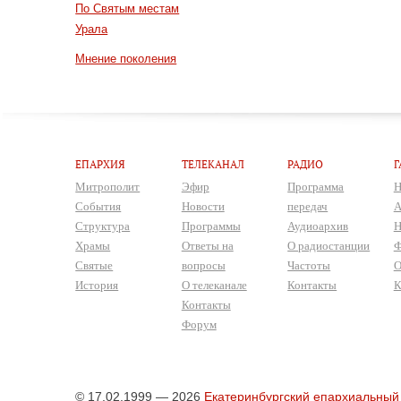
По Святым местам
Урала
Мнение поколения
ЕПАРХИЯ
ТЕЛЕКАНАЛ
РАДИО
Г
Митрополит
Эфир
Программа
Н
События
Новости
передач
А
Структура
Программы
Аудиоархив
Н
Храмы
Ответы на
О радиостанции
Ф
Святые
вопросы
Частоты
О
История
О телеканале
Контакты
К
Контакты
Форум
© 17.02.1999 — 2026
Екатеринбургский епархиальный