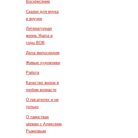
Воскресение
Сказки для внука
и внучки
Литературная
жизнь Урала в
годы ВОВ
Дела милосердия
Живые художники
Работа
Качество жизни в
любом возрасте
О писателях и не
только
О таинствах
церкви с Алексеем
Рыжковым