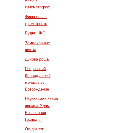
Кино и
кинематограф
Финансовая
грамотность
Будни НКО
Замолчавшие
поэты
Духова роща
Покровский
Колчеданский
монастырь.
Возрождение
Неугасимая свеча
памяти. Храм
Вознесения
Господня
Ох, уж эти