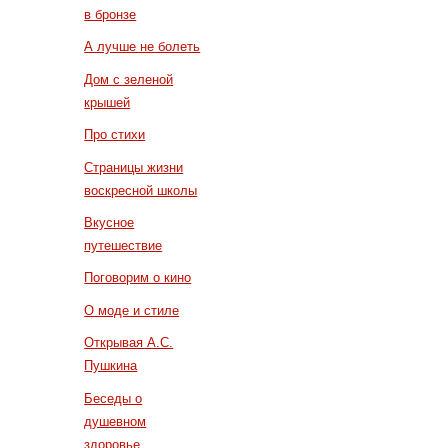
в бронзе
А лучше не болеть
Дом с зеленой
крышей
Про стихи
Страницы жизни
воскресной школы
Вкусное
путешествие
Поговорим о кино
О моде и стиле
Открывая А.С.
Пушкина
Беседы о
душевном
здоровье