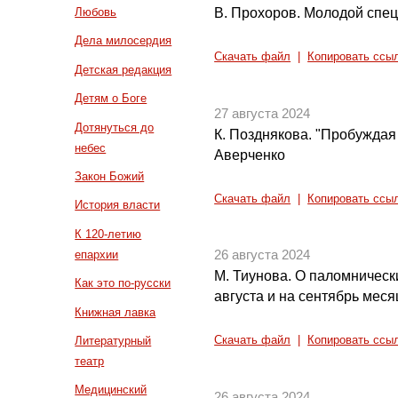
В. Прохоров. Молодой спец
Любовь
Дела милосердия
Скачать файл
|
Копировать ссы
Детская редакция
Детям о Боге
27 августа 2024
Дотянуться до
К. Позднякова. "Пробуждая
небес
Аверченко
Закон Божий
Скачать файл
|
Копировать ссы
История власти
К 120-летию
епархии
26 августа 2024
М. Тиунова. О паломническ
Как это по-русски
августа и на сентябрь меся
Книжная лавка
Литературный
Скачать файл
|
Копировать ссы
театр
Медицинский
26 августа 2024