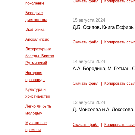
Скачать файл
|
Копировать ссы
поколение
Беседы с
диетологом
15 августа 2024
Д.Б. Осипов. Книга Есфирь 
ЭкоЛогика
Апокалипсис
Скачать файл
|
Копировать ссы
Литературные
беседы. Виктор
14 августа 2024
Рутминский
А.А. Бородина, М. Гетман. 
Нагорная
проповедь
Скачать файл
|
Копировать ссы
Культура и
христианство
13 августа 2024
Легко ли быть
Д. Моисеева и А. Локосова
молодым
Музыка вне
Скачать файл
|
Копировать ссы
времени