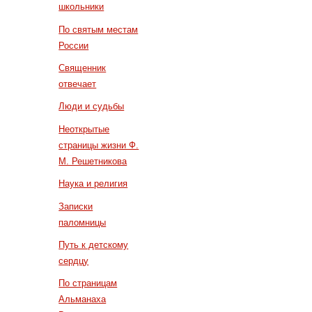
школьники
По святым местам
России
Священник
отвечает
Люди и судьбы
Неоткрытые
страницы жизни Ф.
М. Решетникова
Наука и религия
Записки
паломницы
Путь к детскому
сердцу
По страницам
Альманаха