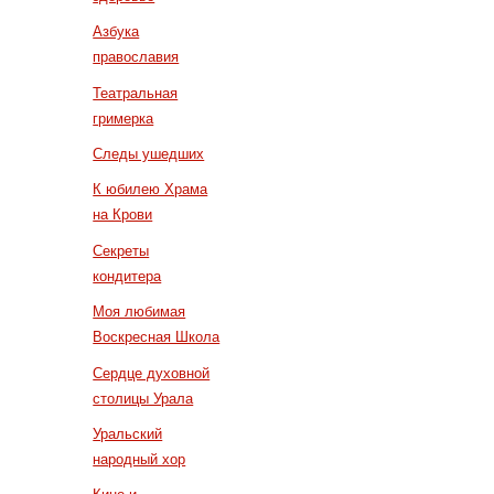
Азбука
православия
Театральная
гримерка
Следы ушедших
К юбилею Храма
на Крови
Секреты
кондитера
Моя любимая
Воскресная Школа
Сердце духовной
столицы Урала
Уральский
народный хор