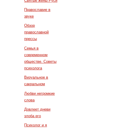
Святые жены Руси
Православие в
звуке
Обзор
православной
прессы
Семья в
современном
обществе. Советы
психолога
Визуальное в
сакральном
Любви негромкие
слова
Довлеет дневи
злоба его
Психолог и я