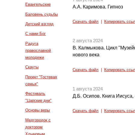
Евангельские
А.А. Каримова. Гипноз
Баловень судьбы
Скачать файл
|
Копировать ссы
Детский взгляд
С нами Бог
2 августа 2024
Радуга
В. Калмыкова. Цикл "Музей
православной
нового века
молодежи
Скауты
Скачать файл
|
Копировать ссы
Проект "Гостевая
семья"
1 августа 2024
Фестиваль
Д.Б. Осипов. Книга Иисуса,
"Царские дни"
Основы веры
Скачать файл
|
Копировать ссы
Медгородок с
доктором
Хлыновым