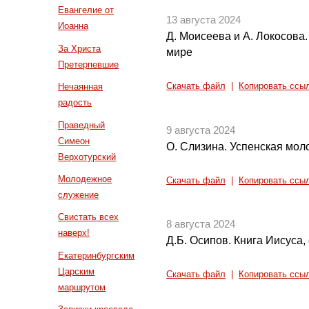
Евангелие от
13 августа 2024
Иоанна
Д. Моисеева и А. Локосова
За Христа
мире
Претерпевшие
Нечаянная
Скачать файл
|
Копировать ссы
радость
Праведный
9 августа 2024
Симеон
О. Слизина. Успенская мол
Верхотурский
Молодежное
Скачать файл
|
Копировать ссы
служение
Свистать всех
8 августа 2024
наверх!
Д.Б. Осипов. Книга Иисуса,
Екатеринбургским
Царским
Скачать файл
|
Копировать ссы
маршрутом