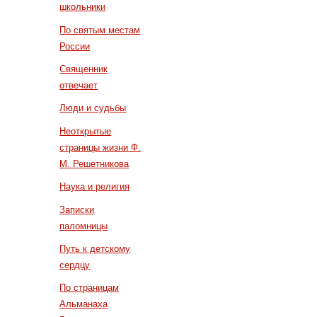
школьники
По святым местам
России
Священник
отвечает
Люди и судьбы
Неоткрытые
страницы жизни Ф.
М. Решетникова
Наука и религия
Записки
паломницы
Путь к детскому
сердцу
По страницам
Альманаха