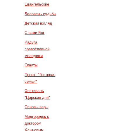
Евангельские
Баловень судьбы
Детский взгляд
С нами Бог
Радуга
православной
молодежи
Скауты
Проект "Гостевая
семья"
Фестиваль
"Царские дни"
Основы веры
Медгородок с
доктором
Хлыновым