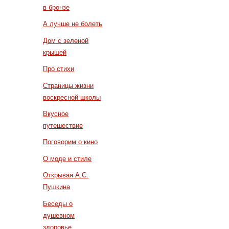
в бронзе
А лучше не болеть
Дом с зеленой
крышей
Про стихи
Страницы жизни
воскресной школы
Вкусное
путешествие
Поговорим о кино
О моде и стиле
Открывая А.С.
Пушкина
Беседы о
душевном
здоровье