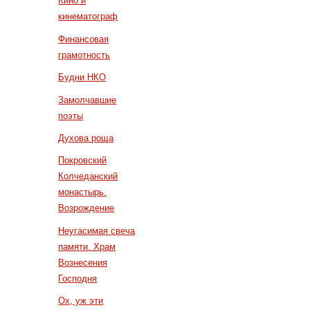
Кино и
кинематограф
Финансовая
грамотность
Будни НКО
Замолчавшие
поэты
Духова роща
Покровский
Колчеданский
монастырь.
Возрождение
Неугасимая свеча
памяти. Храм
Вознесения
Господня
Ох, уж эти