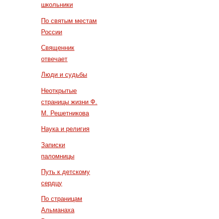
школьники
По святым местам
России
Священник
отвечает
Люди и судьбы
Неоткрытые
страницы жизни Ф.
М. Решетникова
Наука и религия
Записки
паломницы
Путь к детскому
сердцу
По страницам
Альманаха