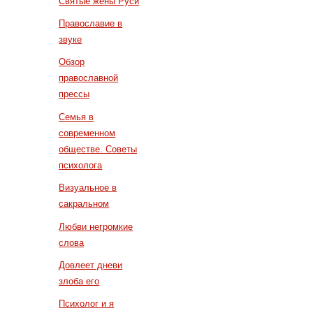
Святые жены Руси
Православие в
звуке
Обзор
православной
прессы
Семья в
современном
обществе. Советы
психолога
Визуальное в
сакральном
Любви негромкие
слова
Довлеет дневи
злоба его
Психолог и я