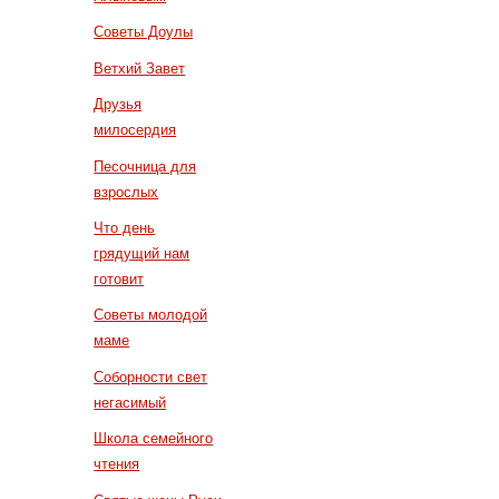
Советы Доулы
Ветхий Завет
Друзья
милосердия
Песочница для
взрослых
Что день
грядущий нам
готовит
Советы молодой
маме
Соборности свет
негасимый
Школа семейного
чтения