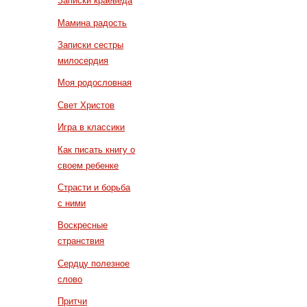
Записки краеведа
Мамина радость
Записки сестры
милосердия
Моя родословная
Свет Христов
Игра в классики
Как писать книгу о
своем ребенке
Страсти и борьба
с ними
Воскресные
странствия
Сердцу полезное
слово
Притчи