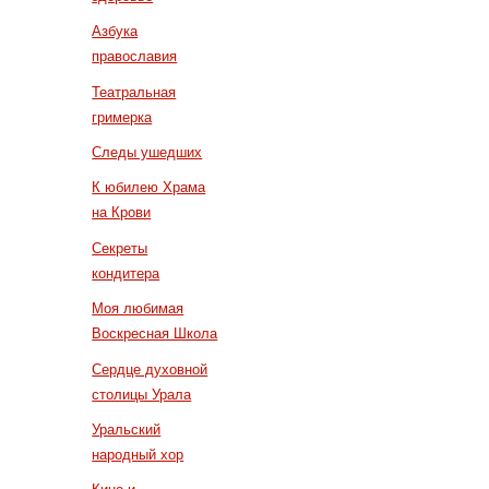
Азбука
православия
Театральная
гримерка
Следы ушедших
К юбилею Храма
на Крови
Секреты
кондитера
Моя любимая
Воскресная Школа
Сердце духовной
столицы Урала
Уральский
народный хор