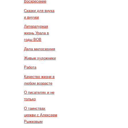
Воскресение
Сказки для внука
и внучки
Литературная
жизнь Урала в
годы ВОВ
Дела милосердия
Живые художники
Работа
Качество жизни в
любом возрасте
О писателях и не
только
О таинствах
церкви с Алексеем
Рыжковым