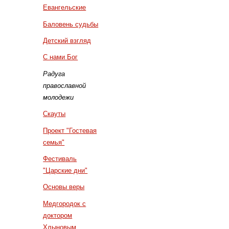
Евангельские
Баловень судьбы
Детский взгляд
С нами Бог
Радуга
православной
молодежи
Скауты
Проект "Гостевая
семья"
Фестиваль
"Царские дни"
Основы веры
Медгородок с
доктором
Хлыновым