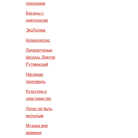
поколение
Беседы с
диетологом
ЭкоЛогика
Апокалипсис
Литературные
беседы. Виктор
Рутминский
Нагорная
проповедь
Культура и
христианство
Легко ли быть
молодым
Музыка вне
времени