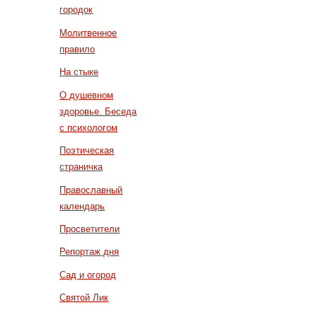
городок
Молитвенное
правило
На стыке
О душевном
здоровье. Беседа
с психологом
Поэтическая
страничка
Православный
календарь
Просветители
Репортаж дня
Сад и огород
Святой Лик