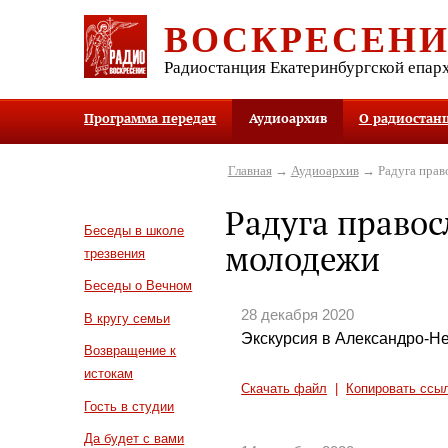
ВОСКРЕСЕН
Радиостанция Екатеринбургской епар
Программа передач
Аудиоархив
О радиостан
Главная
→
Аудиоархив
→ Радуга прав
Радуга право
Беседы в школе
молодежи
трезвения
Беседы о Вечном
28 декабря 2020
В кругу семьи
Экскурсия в Александро-Н
Возвращение к
истокам
Скачать файл
|
Копировать ссы
Гость в студии
Да будет с вами