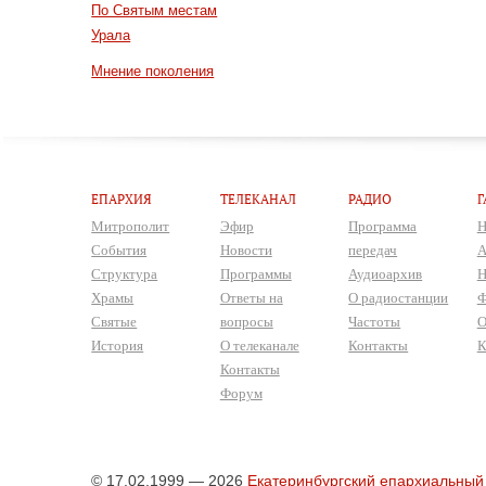
По Святым местам
Урала
Мнение поколения
ЕПАРХИЯ
ТЕЛЕКАНАЛ
РАДИО
Г
Митрополит
Эфир
Программа
Н
События
Новости
передач
А
Структура
Программы
Аудиоархив
Н
Храмы
Ответы на
О радиостанции
Ф
Святые
вопросы
Частоты
О
История
О телеканале
Контакты
К
Контакты
Форум
© 17.02.1999 — 2026
Екатеринбургский епархиальный