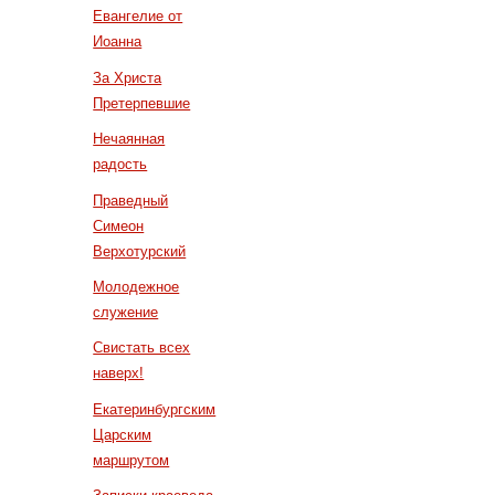
Евангелие от
Иоанна
За Христа
Претерпевшие
Нечаянная
радость
Праведный
Симеон
Верхотурский
Молодежное
служение
Свистать всех
наверх!
Екатеринбургским
Царским
маршрутом