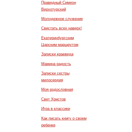
Праведный Симеон
Верхотурский
Молодежное служение
Свистать всех наверх!
Екатеринбургским
Царским маршрутом
Записки краеведа
Мамина радость
Записки сестры
милосердия
Моя родословная
Свет Христов
Игра в классики
Как писать книгу о своем
ребенке