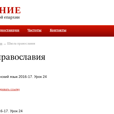
НИЕ
ой епархии
диостанции
Частоты
Контакты
ив
→ Школа православия
равославия
ский язык 2016-17. Урок 24
ировать ссылку
6-17. Урок 24