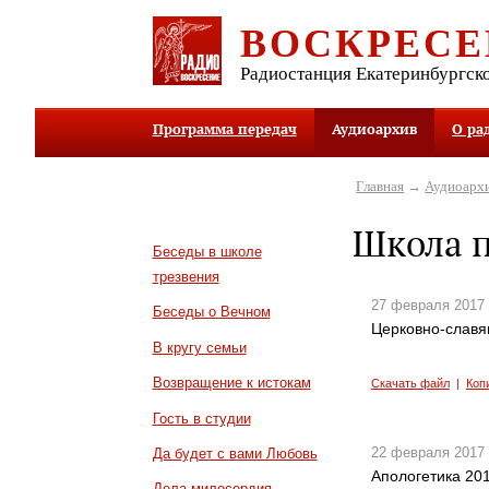
ВОСКРЕСЕ
Радиостанция Екатеринбургск
Программа передач
Аудиоархив
О ра
Главная
→
Аудиоарх
Школа п
Беседы в школе
трезвения
27 февраля 2017
Беседы о Вечном
Церковно-славян
В кругу семьи
Возвращение к истокам
Скачать файл
|
Коп
Гость в студии
22 февраля 2017
Да будет с вами Любовь
Апологетика 201
Дела милосердия