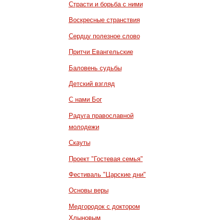
Страсти и борьба с ними
Воскресные странствия
Сердцу полезное слово
Притчи Евангельские
Баловень судьбы
Детский взгляд
С нами Бог
Радуга православной
молодежи
Скауты
Проект "Гостевая семья"
Фестиваль "Царские дни"
Основы веры
Медгородок с доктором
Хлыновым