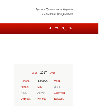
Русская Православная Церковь
Московский Патриархат
2017
2016
2018
Январь
Февраль
Март
Апрель
Май
Июнь
Июль
Август
Сентябрь
Октябрь
Ноябрь
Декабрь