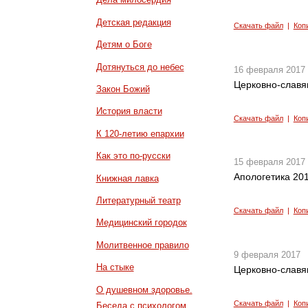
Детская редакция
Скачать файл
|
Коп
Детям о Боге
Дотянуться до небес
16 февраля 2017
Церковно-славян
Закон Божий
История власти
Скачать файл
|
Коп
К 120-летию епархии
Как это по-русски
15 февраля 2017
Апологетика 201
Книжная лавка
Литературный театр
Скачать файл
|
Коп
Медицинский городок
Молитвенное правило
9 февраля 2017
На стыке
Церковно-славян
О душевном здоровье.
Скачать файл
|
Коп
Беседа с психологом