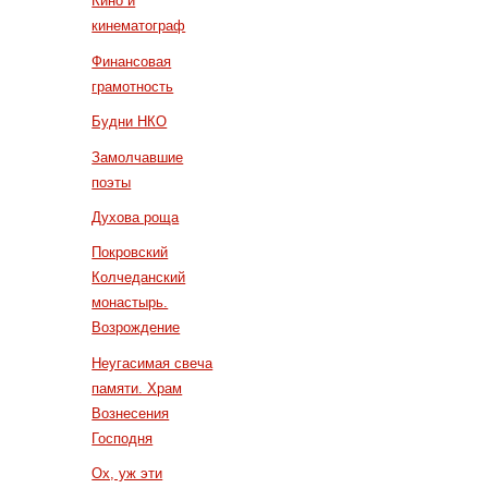
Кино и
кинематограф
Финансовая
грамотность
Будни НКО
Замолчавшие
поэты
Духова роща
Покровский
Колчеданский
монастырь.
Возрождение
Неугасимая свеча
памяти. Храм
Вознесения
Господня
Ох, уж эти