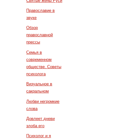
Святые жены Руси
Православие в
звуке
Обзор
православной
прессы
Семья в
современном
обществе. Советы
психолога
Визуальное в
сакральном
Любви негромкие
слова
Довлеет дневи
злоба его
Психолог и я