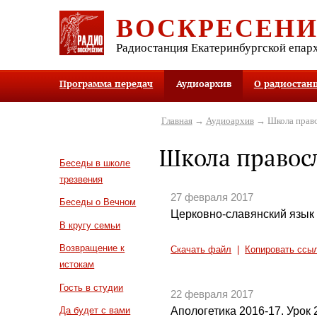
ВОСКРЕСЕН
Радиостанция Екатеринбургской епар
Программа передач
Аудиоархив
О радиостан
Главная
→
Аудиоархив
→ Школа право
Школа правос
Беседы в школе
трезвения
27 февраля 2017
Беседы о Вечном
Церковно-славянский язык 
В кругу семьи
Возвращение к
Скачать файл
|
Копировать ссы
истокам
Гость в студии
22 февраля 2017
Апологетика 2016-17. Урок 
Да будет с вами