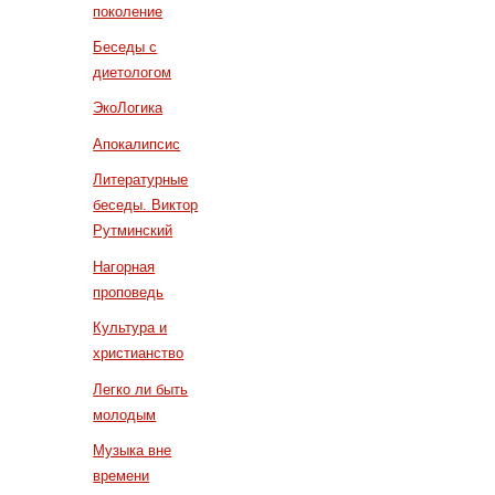
поколение
Беседы с
диетологом
ЭкоЛогика
Апокалипсис
Литературные
беседы. Виктор
Рутминский
Нагорная
проповедь
Культура и
христианство
Легко ли быть
молодым
Музыка вне
времени