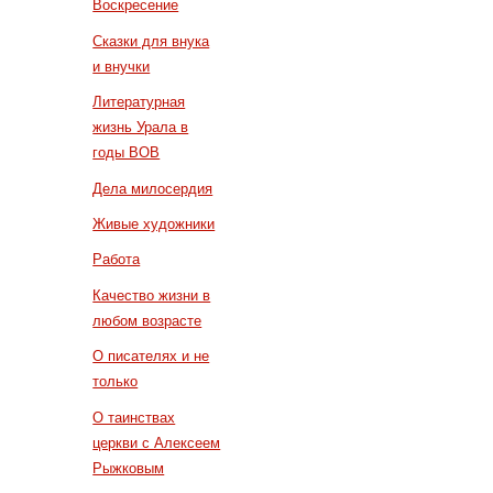
Воскресение
Сказки для внука
и внучки
Литературная
жизнь Урала в
годы ВОВ
Дела милосердия
Живые художники
Работа
Качество жизни в
любом возрасте
О писателях и не
только
О таинствах
церкви с Алексеем
Рыжковым