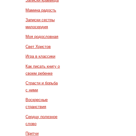
Записки краеведа
Мамина радость
Записки сестры
милосердия
Моя родословная
Свет Христов
Игра в классики
Как писать книгу о
своем ребенке
Страсти и борьба
с ними
Воскресные
странствия
Сердцу полезное
слово
Притчи