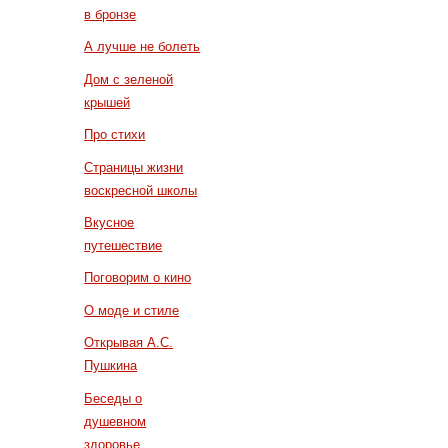
в бронзе
А лучше не болеть
Дом с зеленой
крышей
Про стихи
Страницы жизни
воскресной школы
Вкусное
путешествие
Поговорим о кино
О моде и стиле
Открывая А.С.
Пушкина
Беседы о
душевном
здоровье