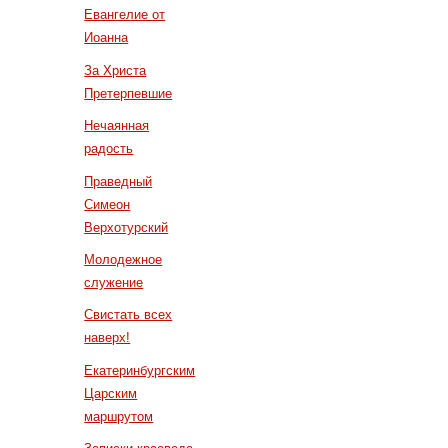
Евангелие от
Иоанна
За Христа
Претерпевшие
Нечаянная
радость
Праведный
Симеон
Верхотурский
Молодежное
служение
Свистать всех
наверх!
Екатеринбургским
Царским
маршрутом