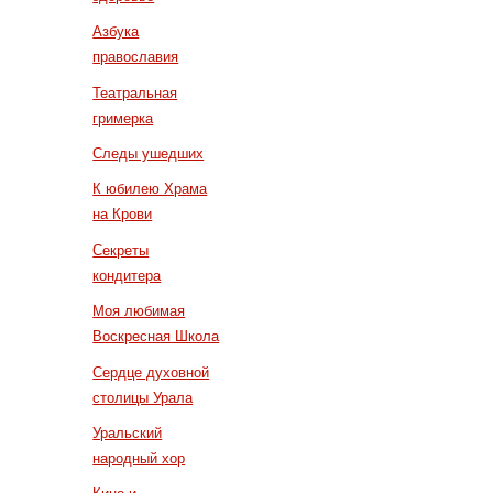
Азбука
православия
Театральная
гримерка
Следы ушедших
К юбилею Храма
на Крови
Секреты
кондитера
Моя любимая
Воскресная Школа
Сердце духовной
столицы Урала
Уральский
народный хор