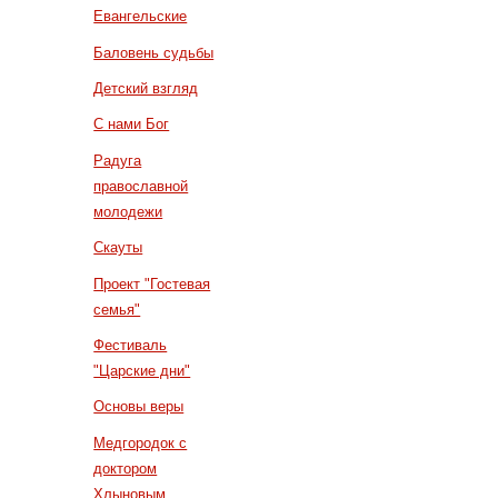
Евангельские
Баловень судьбы
Детский взгляд
С нами Бог
Радуга
православной
молодежи
Скауты
Проект "Гостевая
семья"
Фестиваль
"Царские дни"
Основы веры
Медгородок с
доктором
Хлыновым