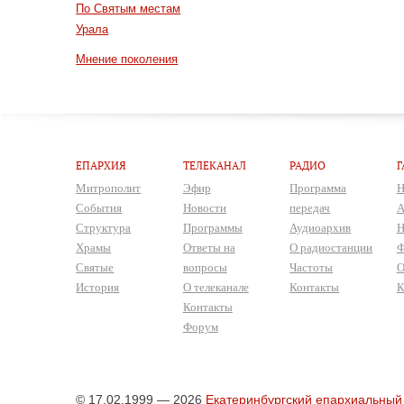
По Святым местам
Урала
Мнение поколения
ЕПАРХИЯ
ТЕЛЕКАНАЛ
РАДИО
Г
Митрополит
Эфир
Программа
Н
События
Новости
передач
А
Структура
Программы
Аудиоархив
Н
Храмы
Ответы на
О радиостанции
Ф
Святые
вопросы
Частоты
О
История
О телеканале
Контакты
К
Контакты
Форум
© 17.02.1999 — 2026
Екатеринбургский епархиальный