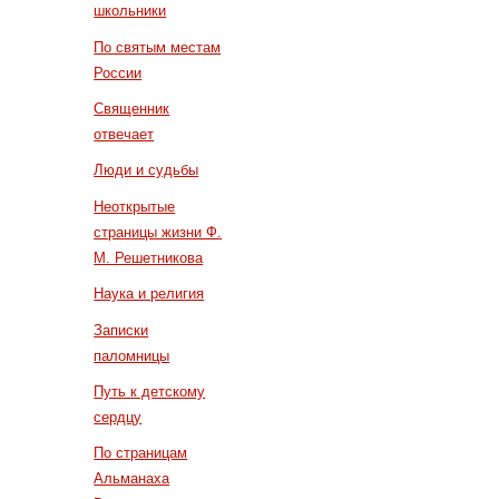
школьники
По святым местам
России
Священник
отвечает
Люди и судьбы
Неоткрытые
страницы жизни Ф.
М. Решетникова
Наука и религия
Записки
паломницы
Путь к детскому
сердцу
По страницам
Альманаха