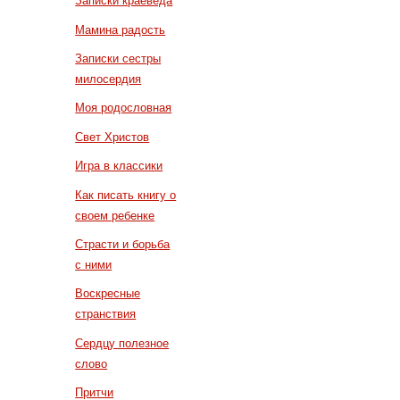
Записки краеведа
Мамина радость
Записки сестры
милосердия
Моя родословная
Свет Христов
Игра в классики
Как писать книгу о
своем ребенке
Страсти и борьба
с ними
Воскресные
странствия
Сердцу полезное
слово
Притчи