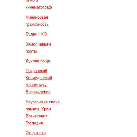
Кино и
кинематограф
Финансовая
грамотность
Будни НКО
Замолчавшие
поэты
Духова роща
Покровский
Колчеданский
монастырь.
Возрождение
Неугасимая свеча
памяти. Храм
Вознесения
Господня
Ох, уж эти