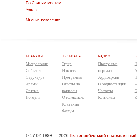
По Святым местам
Урала
Мнение поколения
ЕПАРХИЯ
ТЕЛЕКАНАЛ
РАДИО
Г
Митрополит
Эфир
Программа
Н
События
Новости
передач
А
Структура
Программы
Аудиоархив
Н
Храмы
Ответы на
О радиостанции
Ф
Святые
вопросы
Частоты
О
История
О телеканале
Контакты
К
Контакты
Форум
© 17.02.1999 — 2026
Екатеринбургский епархиальный