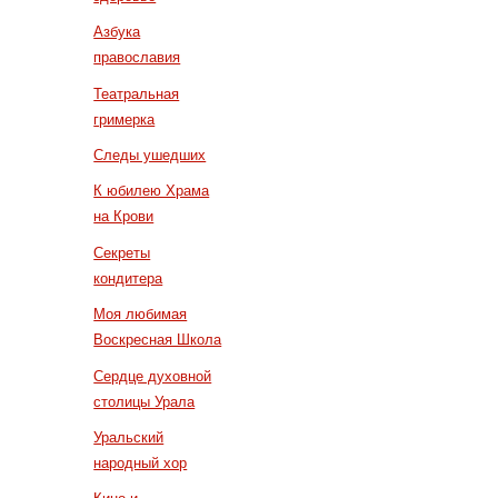
Азбука
православия
Театральная
гримерка
Следы ушедших
К юбилею Храма
на Крови
Секреты
кондитера
Моя любимая
Воскресная Школа
Сердце духовной
столицы Урала
Уральский
народный хор