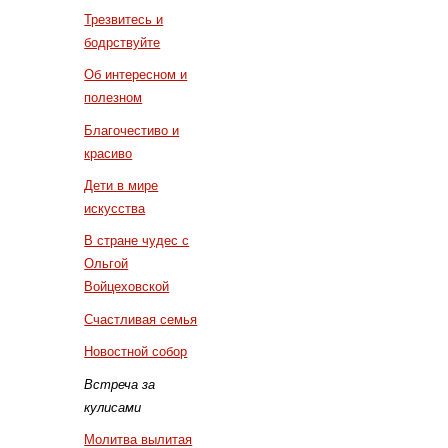
Трезвитесь и
бодрствуйте
Об интересном и
полезном
Благочестиво и
красиво
Дети в мире
искусства
В стране чудес с
Ольгой
Войцеховской
Счастливая семья
Новостной собор
Встреча за
кулисами
Молитва вылитая