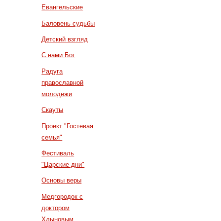
Евангельские
Баловень судьбы
Детский взгляд
С нами Бог
Радуга
православной
молодежи
Скауты
Проект "Гостевая
семья"
Фестиваль
"Царские дни"
Основы веры
Медгородок с
доктором
Хлыновым