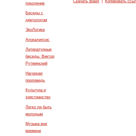
Скачать файл
|
Копировать ссы
поколение
Беседы с
диетологом
ЭкоЛогика
Апокалипсис
Литературные
беседы. Виктор
Рутминский
Нагорная
проповедь
Культура и
христианство
Легко ли быть
молодым
Музыка вне
времени