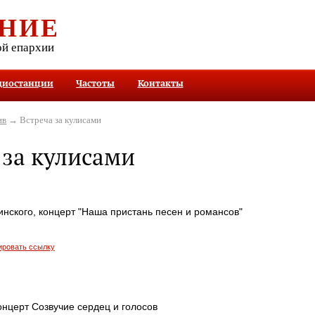
НИЕ
ой епархии
диостанции
Частоты
Контакты
ив
→ Встреча за кулисами
 за кулисами
нского, концерт "Наша пристань песен и романсов"
ировать ссылку
нцерт Созвучие сердец и голосов