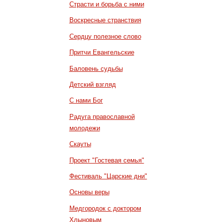
Страсти и борьба с ними
Воскресные странствия
Сердцу полезное слово
Притчи Евангельские
Баловень судьбы
Детский взгляд
С нами Бог
Радуга православной
молодежи
Скауты
Проект "Гостевая семья"
Фестиваль "Царские дни"
Основы веры
Медгородок с доктором
Хлыновым