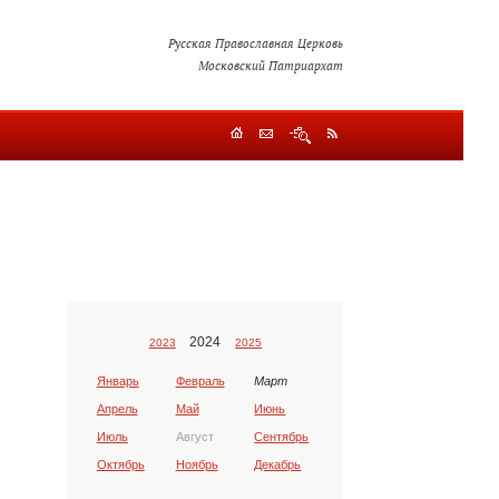
Русская Православная Церковь
Московский Патриархат
2024
2023
2025
Январь
Февраль
Март
Апрель
Май
Июнь
Июль
Август
Сентябрь
Октябрь
Ноябрь
Декабрь