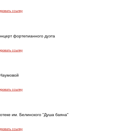
ировать ссылку
онцерт фортепианного дуэта
ировать ссылку
 Наумовой
ировать ссылку
отеке им. Белинского "Душа баяна"
ировать ссылку