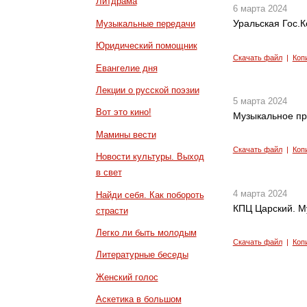
Литдрама
6 марта 2024
Уральская Гос.
Музыкальные передачи
Юридический помощник
Скачать файл
|
Коп
Евангелие дня
Лекции о русской поэзии
5 марта 2024
Вот это кино!
Музыкальное п
Мамины вести
Скачать файл
|
Коп
Новости культуры. Выход
в свет
4 марта 2024
Найди себя. Как побороть
КПЦ Царский. М
страсти
Легко ли быть молодым
Скачать файл
|
Коп
Литературные беседы
Женский голос
Аскетика в большом