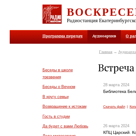
ВОСКРЕСЕ
Радиостанция Екатеринбургск
Программа передач
Аудиоархив
О ра
Главная
→
Аудиоарх
Встреча
Беседы в школе
трезвения
28 марта 2024
Беседы о Вечном
Библиотека Бели
В кругу семьи
Возвращение к истокам
Скачать файл
|
Коп
Гость в студии
26 марта 2024
Да будет с вами Любовь
КПЦ Царский. Ко
Дела милосердия