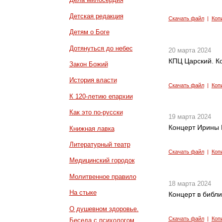
Детская редакция
Скачать файл
|
Коп
Детям о Боге
Дотянуться до небес
20 марта 2024
КПЦ Царский. К
Закон Божий
История власти
Скачать файл
|
Коп
К 120-летию епархии
Как это по-русски
19 марта 2024
Концерт Ирины
Книжная лавка
Литературный театр
Скачать файл
|
Коп
Медицинский городок
Молитвенное правило
18 марта 2024
На стыке
Концерт в библи
О душевном здоровье.
Скачать файл
|
Коп
Беседа с психологом