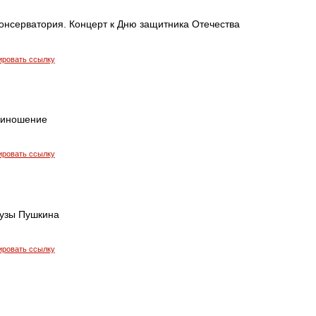
Консерватория. Концерт к Дню защитника Отечества
ировать ссылку
риношение
ировать ссылку
узы Пушкина
ировать ссылку