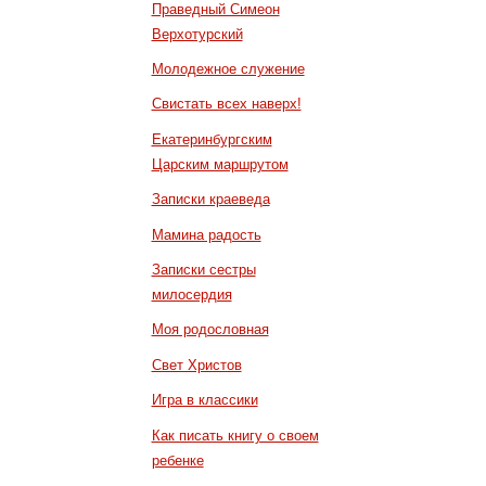
Праведный Симеон
Верхотурский
Молодежное служение
Свистать всех наверх!
Екатеринбургским
Царским маршрутом
Записки краеведа
Мамина радость
Записки сестры
милосердия
Моя родословная
Свет Христов
Игра в классики
Как писать книгу о своем
ребенке