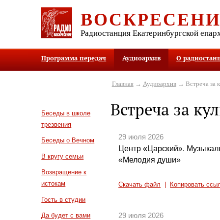
ВОСКРЕСЕН
Радиостанция Екатеринбургской епар
Программа передач
Аудиоархив
О радиостан
Главная
→
Аудиоархив
→ Встреча за 
Встреча за ку
Беседы в школе
трезвения
29 июля 2026
Беседы о Вечном
Центр «Царский». Музыкал
В кругу семьи
«Мелодия души»
Возвращение к
истокам
Скачать файл
|
Копировать ссы
Гость в студии
29 июля 2026
Да будет с вами