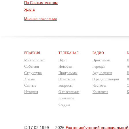
По Святым местам
Урала
Мнение поколения
ЕПАРХИЯ
ТЕЛЕКАНАЛ
РАДИО
Г
Митрополит
Эфир
Программа
Н
События
Новости
передач
А
Структура
Программы
Аудиоархив
Н
Храмы
Ответы на
О радиостанции
Ф
Святые
вопросы
Частоты
О
История
О телеканале
Контакты
К
Контакты
Форум
© 17.02.1999 — 2026
Екатеринбургский епархиальный