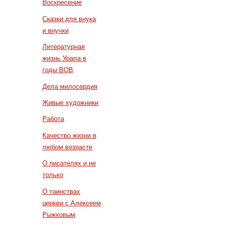
Воскресение
Сказки для внука
и внучки
Литературная
жизнь Урала в
годы ВОВ
Дела милосердия
Живые художники
Работа
Качество жизни в
любом возрасте
О писателях и не
только
О таинствах
церкви с Алексеем
Рыжковым