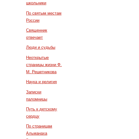
школьники
По святым местам
России
Священник
отвечает
Люди и судьбы
Неоткрытые
страницы жизни Ф.
М. Решетникова
Наука и религия
Записки
паломницы
Путь к детскому
сердцу
По страницам
Альманаха