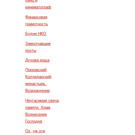
Кино и
кинематограф
Финансовая
грамотность
Будни НКО
Замолчавшие
поэты
Духова роща
Покровский
Колчеданский
монастырь.
Возрождение
Неугасимая свеча
памяти. Храм
Вознесения
Господня
Ох, уж эти