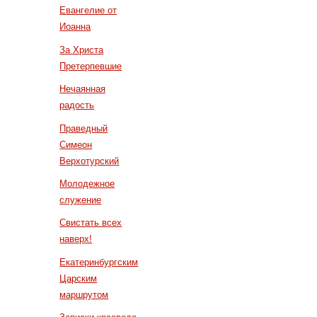
Евангелие от
Иоанна
За Христа
Претерпевшие
Нечаянная
радость
Праведный
Симеон
Верхотурский
Молодежное
служение
Свистать всех
наверх!
Екатеринбургским
Царским
маршрутом