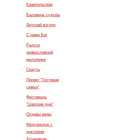
Евангельские
Баловень судьбы
Детский взгляд
С нами Бог
Радуга
православной
молодежи
Скауты
Проект "Гостевая
семья"
Фестиваль
"Царские дни"
Основы веры
Медгородок с
доктором
Хлыновым