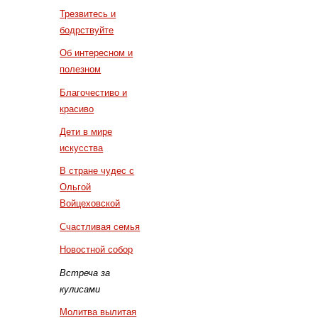
Трезвитесь и
бодрствуйте
Об интересном и
полезном
Благочестиво и
красиво
Дети в мире
искусства
В стране чудес с
Ольгой
Войцеховской
Счастливая семья
Новостной собор
Встреча за
кулисами
Молитва вылитая