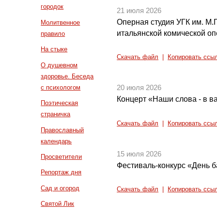
городок
21 июля 2026
Оперная студия УГК им. М.П
Молитвенное
итальянской комической о
правило
На стыке
Скачать файл
|
Копировать ссы
О душевном
здоровье. Беседа
с психологом
20 июля 2026
Концерт «Наши слова - в в
Поэтическая
страничка
Скачать файл
|
Копировать ссы
Православный
календарь
15 июля 2026
Просветители
Фестиваль-конкурс «День б
Репортаж дня
Сад и огород
Скачать файл
|
Копировать ссы
Святой Лик