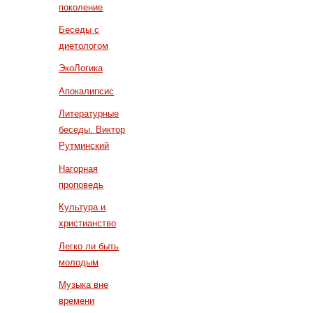
поколение
Беседы с
диетологом
ЭкоЛогика
Апокалипсис
Литературные
беседы. Виктор
Рутминский
Нагорная
проповедь
Культура и
христианство
Легко ли быть
молодым
Музыка вне
времени