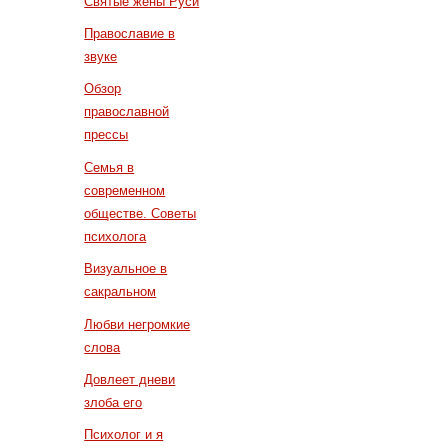
Святые жены Руси
Православие в
звуке
Обзор
православной
прессы
Семья в
современном
обществе. Советы
психолога
Визуальное в
сакральном
Любви негромкие
слова
Довлеет дневи
злоба его
Психолог и я