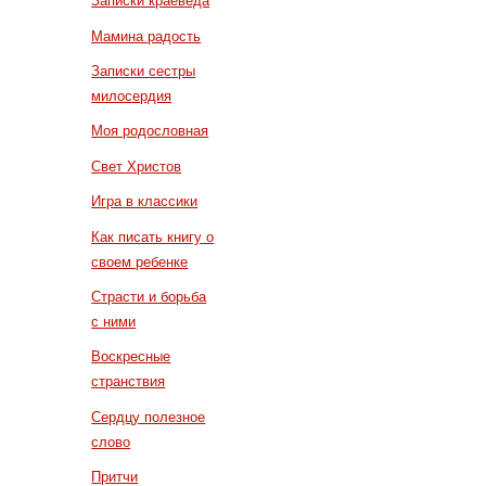
Записки краеведа
Мамина радость
Записки сестры
милосердия
Моя родословная
Свет Христов
Игра в классики
Как писать книгу о
своем ребенке
Страсти и борьба
с ними
Воскресные
странствия
Сердцу полезное
слово
Притчи